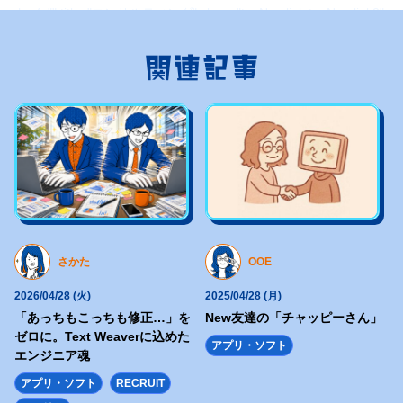
<a href="" title="コンサルティング" class="topNav-link topNav-link2">
<picture>
関連記事
<source type="image/webp" media="(max-width: 1023px)"
srcset="https://hajimecreate.com/wp-content/themes/wp-hajime2021/
<source media="(max-width: 1023px)"
srcset="https://hajimecreate.com/wp-content/themes/wp-hajime2021/
<source type="image/webp"
srcset="https://hajimecreate.com/wp-content/themes/wp-hajime2021/
<img src="https://hajimecreate.com/wp-content/themes/wp-hajime202
alt="コンサルティング" class="imgBk" loading="lazy">
さかた
OOE
</picture>
<p class="topNav-txt1 topNav-txt1--c">
2026/04/28 (火)
2025/04/28 (月)
コンサルティング
「あっちもこっちも修正…」を
New友達の「チャッピーさん」
ゼロに。Text Weaverに込めた
<svg>
アプリ・ソフト
エンジニア魂
<use xlink:href="https://hajimecreate.com/wp-content/themes/wp-haj
アプリ・ソフト
RECRUIT
</svg>