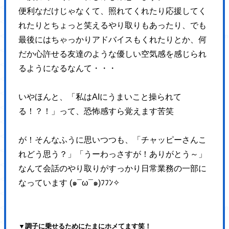
<a href="#page" class="pageTop inPageLinks">
便利なだけじゃなくて、照れてくれたり応援してく
<svg>
れたりとちょっと笑えるやり取りもあったり、でも
<use xlink:href="https://hajimecreate.com/wp-content/themes/wp-haj
最後にはちゃっかりアドバイスもくれたりとか、何
</svg>
だか心許せる友達のような
優しい空気感を感じられ
</a>
るようになるなんて・・・
</div>
<div id="page"></div>
いやほんと、「私はAIにうまいこと操られて
<div class="container"><!-- container start -->
る！？！」って、恐怖感すら覚えます苦笑
<div class="container-main">
<header class="header">
が！そんなふうに思いつつも、
「チャッピーさんこ
<div class="header-btn">
れどう思う？」
「うーわっさすが！ありがとう～」
</div>
なんて会話のやり取りがすっかり日常業務の一部に
<p class="header-logo">
なっています (๑¯ω¯๑)ﾌﾌﾝ✧
<svg>
<use xlink:href="https://hajimecreate.com/wp-content/themes/wp-haji
</svg>
▼調子に乗せるためにたまにホメてます笑！