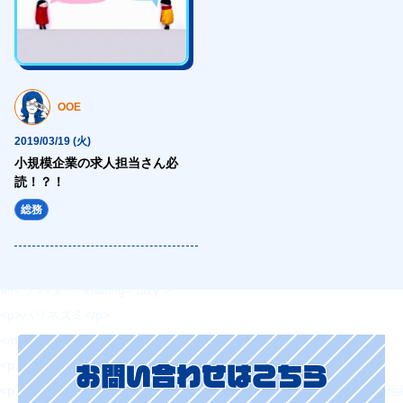
<section class="topBlog-box Line1">
<h3 class="fz56 ffF1 tac sfz36">ブログ</h3>
<div class="topBlog-group1">
<div class="topBlog-item1">
OOE
<figure>
<img src="https://hajimecreate.com/wp-content/uploads/2021/09/21
2019/03/19 (火)
小規模企業の求人担当さん必
alt="絵画ってどうみるの？ -西洋絵画編-" loading="lazy">
読！？！
</figure>
総務
<div class="topBlog-item1__content">
<div class="topBlog-item1__icn">
<img src="https://hajimecreate.com/wp-content/uploads/2020/08/newi
alt="アバター" loading="lazy">
<p>ハリネズミ</p>
</div>
<p class="fz18 mt12 blue1 fw6">2021/09/16 (木)</p>
お問い合わせはこちら
<p class="fz18 mt8 fw6 lh15 sfz16">絵画ってどうみるの？ -西洋絵画編