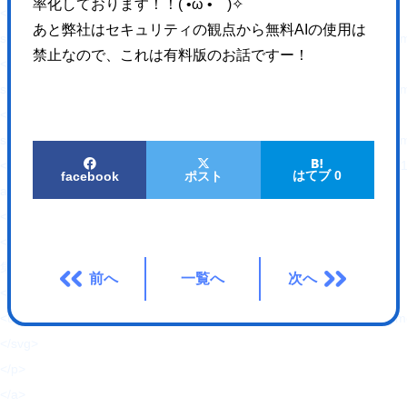
率化しております！！( •̀ω •́ゞ)✧
<source type="image/webp" media="(max-width: 1023px)"
あと弊社はセキュリティの観点から無料AIの使用は
srcset="https://hajimecreate.com/wp-content/themes/wp-hajime2021/
禁止なので、これは有料版のお話ですー！
<source media="(max-width: 1023px)"
srcset="https://hajimecreate.com/wp-content/themes/wp-hajime2021/
<source type="image/webp"
srcset="https://hajimecreate.com/wp-content/themes/wp-hajime2021/
<img src="https://hajimecreate.com/wp-content/themes/wp-hajime202
はてブ 0
facebook
ポスト
alt="集客・設計" class="imgBk" loading="lazy">
</picture>
<p class="topNav-txt1">
集客・設計
前へ
一覧へ
次へ
<svg>
<use xlink:href="https://hajimecreate.com/wp-content/themes/wp-haj
</svg>
</p>
</a>