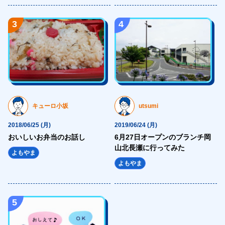
</svg>
</a>
3
4
</div>
</div>
</div>
</section>
<section class="topBlog">
<div class="topBlog-head">
キューロ小坂
utsumi
<div class="Ttl1 topBlog-ttl">
2018/06/25 (月)
2019/06/24 (月)
<h2 class="Ttl1-txt fz32 fw6 blue4 topBlog-ttl--txt sfz16">
おいしいお弁当のお話し
6月27日オープンのブランチ岡
日々執筆中！
山北長瀬に行ってみた
よもやま
<span class="fz72 ffLo blue1 sfz32">日々お役立ち情報</span>
よもやま
</h2>
</div>
5
</div>
<div class="topBlog-body">