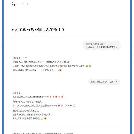
ら・・・
<div class="topKey">
<div class="topKey-box">
<h1 class="topKey-ttl">
<picture>
▼え？めっちゃ惜しんでる！？
<source type="image/webp"
srcset="https://hajimecreate.com/wp-content/themes/wp-hajime2021/
<img src="https://hajimecreate.com/wp-content/themes/wp-hajime202
alt="Webとクリエイティブでビジネスをかたちにする" class="imgBk" loadi
</picture>
</h1>
</div>
<div class="topKey-cover"></div>
</div>
<section class="topImp">
<h2 class="fz32 ffF1 orange1">大切なお知らせ</h2>
<div class="topImp-list lh17 fw6">