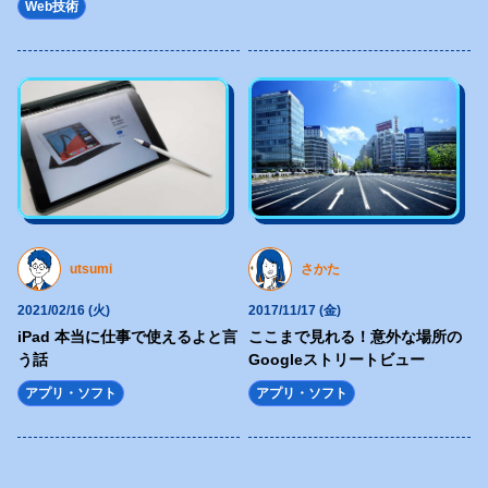
Web技術
</p>
</a>
</div>
</div>
</section>
<section class="topWorks">
<div class="topWorks-head">
<div class="Ttl1 topWorks-ttl">
<h2 class="Ttl1-txt fz32 fw6 blue4 sfz16">
utsumi
さかた
お客様にThank you!
2021/02/16 (火)
2017/11/17 (金)
<span class="fz72 blue1 ffLo mt16 sfz32">最新制作実績</span>
iPad 本当に仕事で使えるよと言
ここまで見れる！意外な場所の
</h2>
う話
Googleストリートビュー
</div>
アプリ・ソフト
アプリ・ソフト
</div>
<div class="topWorks-body">
<div class="topWorks-img">