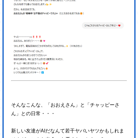
<p class="topImp-date fz16 white1">2021/03/31 (水)</p>
<a href="https://hajimecreate.com/%e3%80%8e%e3%81%
class="topImp-link fz18 white1 my-shuffle">『おかやま子育
</div>
</section>
<section class="topNav">
<div class="topNav-body">
<h2 class="topNav-ttl fz32 lh14 blue4 sfz14">
まずはコチラから
<span class="fz72 ffLo blue1 sfz30">ハジメクリエイトが<br>できるこ
</h2>
<div class="topNav-group clearfix">
そんなこんな、「おおえさん」と「チャッピーさ
<a href="" title="WEB制作" class="topNav-link topNav-link1">
ん」との日常・・・
<picture>
<source type="image/webp" media="(max-width: 1023px)"
新しい友達がAIだなんて若干ヤバいヤツかもしれま
srcset="https://hajimecreate.com/wp-content/themes/wp-hajime2021/