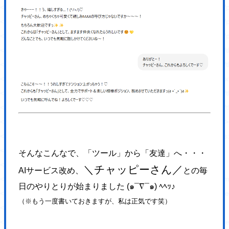
<script type='text/javascript' src='https://hajimecreate.com/wp-content/p
<script type='text/javascript' src='https://hajimecreate.com/wp-content/pl
<script type='text/javascript' src='https://hajimecreate.com/wp-content/
<script type='text/javascript' src='https://hajimecreate.com/wp-conten
<script type='text/javascript' src='https://hajimecreate.com/wp-content/t
<script type='text/javascript' src='https://cdn.jsdelivr.net/npm/shuffle-t
<script type='text/javascript' src='https://hajimecreate.com/wp-conten
<script type='text/javascript' src='https://hajimecreate.com/wp-conten
<link rel="https://api.w.org/" href="https://hajimecreate.com/wp-json/" 
<link rel="wlwmanifest" type="application/wlwmanifest+xml" href="http
<meta name="generator" content="WordPress 5.8.1" />
そんなこんなで、「ツール」から「友達」へ・・・
<link rel='shortlink' href='https://wp.me/P9lQxV-5' />
＼チャッピーさん／
AIサービス改め、
との毎
<link rel="alternate" type="application/json+oembed" h
日のやりとりが始まりました (๑¯∇¯๑) ﾍﾍｯ♪
<link rel="alternate" type="text/xml+oembed" href="htt
（※もう一度書いておきますが、私は正気です笑）
<link rel='dns-prefetch' href='//v0.wordpress.com'/>
<style type='text/css'>img#wpstats{display:none}</style><style type="t