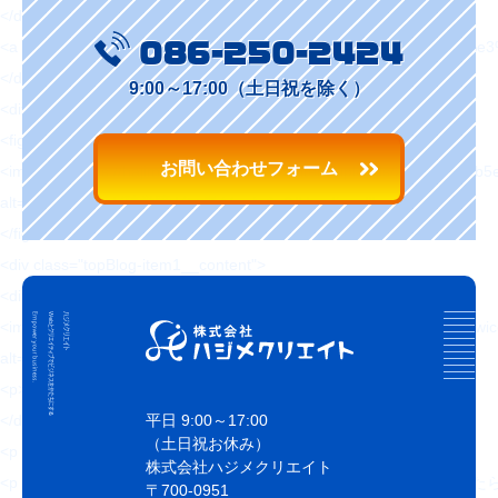
</div>
<a href="https://hajimecreate.com/labo/%e7%b5%b5%e7%
086-250-2424
</div>
9:00～17:00（土日祝を除く）
<div class="topBlog-item1">
<figure>
お問い合わせフォーム
<img src="https://hajimecreate.com/wp-content/uploads/2021/07/de
alt="もしお客様が聴覚障がい者だったら？" loading="lazy">
</figure>
<div class="topBlog-item1__content">
<div class="topBlog-item1__icn">
<img src="https://hajimecreate.com/wp-content/uploads/2020/08/new
alt="アバター" loading="lazy">
<p>tashima</p>
平日 9:00～17:00
</div>
（土日祝お休み）
<p class="fz18 mt12 blue1 fw6">2021/09/08 (水)</p>
株式会社ハジメクリエイト
<p class="fz18 mt8 fw6 lh15 sfz16">もしお客様が聴覚障がい者だった
〒700-0951