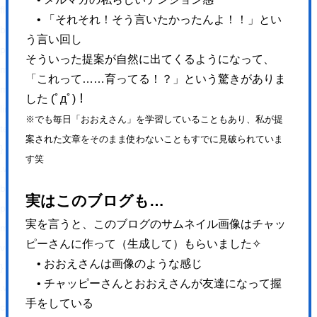
float: right !important;
• 「それそれ！そう言いたかったんよ！！」とい
border: 0 !important;
う言い回し
padding: 0 !important;
そういった提案が自然に出てくるようになって、
margin: 0 5px 0px 0 !important;
「これって……育ってる！？」という驚きがありま
min-height: 30px !important;
した (ﾟдﾟ)！
line-height: 18px !important;
※でも毎日「おおえさん」を学習していることもあり、私が提
text-indent: 0 !important;
案された文章をそのまま使わないこともすでに見破られていま
}
す笑
.wp_social_bookmarking_light img{
border: 0 !important;
実はこのブログも…
padding: 0;
実を言うと、このブログのサムネイル画像はチャッ
margin: 0;
ピーさんに作って（生成して）もらいました✧
vertical-align: top !important;
• おおえさんは画像のような感じ
}
• チャッピーさんとおおえさんが友達になって握
.wp_social_bookmarking_light_clear{
手をしている
clear: both !important;