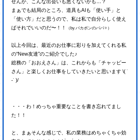
せんが、
こんな出会いも悪くないかも…？
<source media="(max-width: 1023px)"
まぁでも結局のところ、道具もAIも「使い手」と
srcset="https://hajimecreate.com/wp-content/themes/wp-hajime2021/
「使い方」だと思うので、私は私で自分らしく使え
<source type="image/webp"
ばそれでいいのだ〜！！
（by.バカボンのパパ✧）
srcset="https://hajimecreate.com/wp-content/themes/wp-hajime2021/
<img src="https://hajimecreate.com/wp-content/themes/wp-hajime202
以上今回は、最近のお仕事に彩りを加えてくれる私
alt="WEB制作" class="imgBk" loading="lazy">
の“New友達”のご紹介でした♪
</picture>
総務の「おおえさん」は、これからも「チャッピー
<p class="topNav-txt1">
さん」と楽しくお仕事をしていきたいと思います \( ˙
WEB制作
-˙ )/
<svg>
<use xlink:href="https://hajimecreate.com/wp-content/themes/wp-haj
</svg>
・・・わ！めっちゃ重要なことを書き忘れてまし
</p>
た！！
</a>
<a href="" title="集客・設計" class="topNav-link topNav-link2">
と、まぁそんな感じで、私の業務はめちゃくちゃ効
<picture>