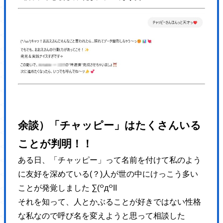
</p>
<nav>
<ul class="header-nav">
<li>
<a href="https://hajimecreate.com/" class="fz16">ABOUT US</a>
</li>
<li>
<a href="https://hajimecreate.com/" class="fz16">SERVICE</a>
</li>
余談）
「チャッピー」はたくさんいる
<li>
ことが判明！！
<a href="https://hajimecreate.com/" class="fz16">WORKS</a>
ある日、「チャッピー」って名前を付けて私のよう
</li>
に友好を深めている(？)人が世の中にけっこう多い
</ul>
ことが発覚しました ∑(꒪д꒪II
</nav>
それを知って、人とかぶることが好きではない性格
</header>
な私なので呼び名を変えようと思って相談した
<article class="top">