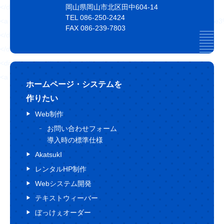
岡山県岡山市北区田中604-14
</div>
TEL 086-250-2424
<a href="https://hajimecreate.com/labo/%e3%82%82%e3%
FAX 086-239-7803
</div>
</div>
<div class="topBlog-btn topBlog-btn--white">
<a href="">
ホームページ・システムを
作りたい
Web制作
お問い合わせフォーム
導入時の標準仕様
AkatsukI
レンタルHP制作
Webシステム開発
テキストウィーバー
ぼっけぇオーダー