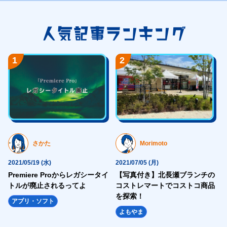
<figure>
<img src="https://hajimecreate.com/wp-content/uploads/2021/0
人気記事ランキング
</figure>
</div>
1
2
<div class="topWorks-content">
<div class="topWorks-content__box">
<p class="fz24 sfz20">2021/08/27 (金)</p>
<p class="fz20 fw6 lh15 mt16">有限会社グリーンサービス岡崎</p>
<p class="fz16 lh20 mt24">
公開年月：2021年8月 </p>
さかた
Morimoto
<div class="topWorks-content__cate">
2021/05/19 (水)
2021/07/05 (月)
<p class="Cate Cate--blue1">コーポレートサイト</p><p class="Ca
Premiere Proからレガシータイ
【写真付き】北長瀬ブランチの
<a href="" class="Btn1 mt48">
トルが廃止されるってよ
コストレマートでコストコ商品
詳しくはこちら
を探索！
アプリ・ソフト
<svg>
よもやま
<use xlink:href="https://hajimecreate.com/wp-content/themes/wp-haj