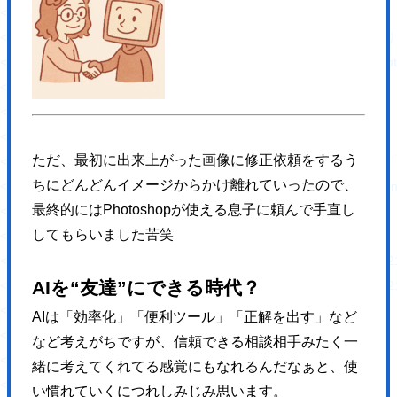
<meta property="og:url" content="https://hajimecreate.com/" />
<meta property="og:site_name" content="【岡山】集
<meta property="og:image" content="https://hajimecreate.com/wp-c
<meta property="og:image:width" content="725" />
<meta property="og:image:height" content="1024" />
<meta property="og:locale" content="ja_JP" />
ただ、最初に出来上がった画像に修正依頼をするう
<meta name="twitter:text:title" content="おかやま子育て
ちにどんどんイメージからかけ離れていったので、
<meta name="twitter:image" content="https://hajimecreate.com/wp-
最終的には
Photoshop
が使える息子に頼んで手直し
<meta name="twitter:card" content="summary_large_image" />
してもらいました苦笑
<!-- End Jetpack Open Graph Tags -->
<link href="https://hajimecreate.com/wp-content/themes/wp-hajime2021/
AIを“友達”にできる時代？
<link href="https://hajimecreate.com/wp-content/themes/wp-hajime2021/
</head>
AIは「効率化」「便利ツール」「正解を出す」など
<body>
など考えがちですが、信頼できる相談相手みたく
一
<div id="loading"></div>
緒に考えてくれてる感覚にもなれるんだなぁと、使
<div id="pageTop">
い慣れていくにつれしみじみ思います。