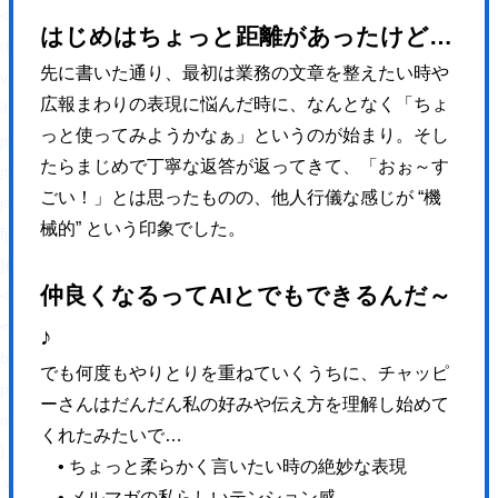
<!-- BEGIN: WP Social Bookmarking Light HEAD --><script>
はじめはちょっと距離があったけど…
(function (d, s, id) {
先に書いた通り、最初は業務の文章を整えたい時や
var js, fjs = d.getElementsByTagName(s)[0];
広報まわりの表現に悩んだ時に、
なんとなく「ちょ
if (d.getElementById(id)) return;
っと使ってみようかなぁ」というのが始まり。そし
js = d.createElement(s);
たら
まじめで丁寧な返答が返ってきて、「おぉ～す
js.id = id;
ごい！」とは思ったものの、
他人行儀な感じが “機
js.src = "//connect.facebook.net/ja_JP/sdk.js#xfbml=1&version=v2.7";
械的” という印象でした。
fjs.parentNode.insertBefore(js, fjs);
}(document, 'script', 'facebook-jssdk'));
仲良くなるってAIとでもできるんだ～
</script>
<style type="text/css">.wp_social_bookmarking_light{
♪
border: 0 !important;
でも何度もやりとりを重ねていくうちに、
チャッピ
padding: 10px 0 20px 0 !important;
ーさんはだんだん私の好みや伝え方を理解し始めて
margin: 0 !important;
くれたみたいで…
}
• ちょっと柔らかく言いたい時の絶妙な表現
.wp_social_bookmarking_light div{
• メルマガの私らしいテンション感