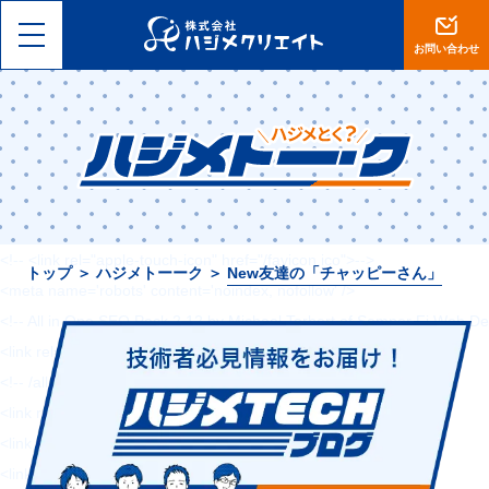
<!DOCTYPE html>
<html lang="ja">
お問い合わせ
<head>
<meta charset="utf-8">
<meta name="viewport" content="width=device-width, initial-scale=1, 
<meta name="format-detection" content="telephone=no">
<title>【岡山】集客設計に自信あり。ホームページ制作・ECサイト運営は
<!-- <link rel="shortcut icon" href="--><!--/favicon.ico">-->
<!-- <link rel="apple-touch-icon" href="/favicon.ico">-->
トップ
＞
ハジメトーーク
＞
New友達の「チャッピーさん」
<meta name='robots' content='noindex, nofollow' />
<!-- All in One SEO Pack 2.12 by Michael Torbert of Semper Fi Web De
<link rel="canonical" href="https://hajimecreate.com/" />
<!-- /all in one seo pack -->
<link rel='dns-prefetch' href='//s0.wp.com' />
<link rel='dns-prefetch' href='//cdn.jsdelivr.net' />
<link rel='dns-prefetch' href='//s.w.org' />