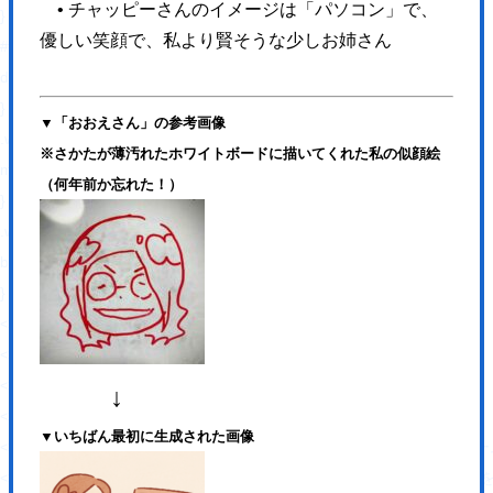
• チャッピーさんのイメージは「パソコン」で、
}
優しい笑顔で、私より賢そうな少しお姉さん
#fb-root{
display: none;
}
▼「おおえさん」の参考画像
.wsbl_facebook_like iframe{
※さかたが薄汚れたホワイトボードに描いてくれた私の似顔絵
max-width: none !important;
（何年前か忘れた！）
}
.wsbl_pinterest a{
border: 0px !important;
}
</style>
<!-- END: WP Social Bookmarking Light HEAD -->
<!-- Jetpack Open Graph Tags -->
↓
<meta property="og:type" content="website" />
▼いちばん最初に生成された画像
<meta property="og:title" content="【岡山】集客設計に
<meta property="og:description" content="人と人、人とコンピュー