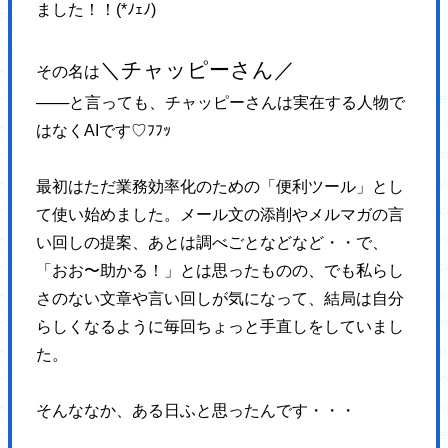
ました！！(*ﾉｪﾉ)
padding: 0 !important;
}
＼チャッピーさん／
</style>
その名は
<link rel='stylesheet' id='wp-block-library-css' href='https://hajimecreat
───と言っても、チャッピーさんは実在する人物で
<link rel='stylesheet' id='responsive-lightbox-swipebox-css' href='http
はなくAIです♡ﾌﾌｯ
<link rel='stylesheet' id='sb-type-std-css' href='https://hajimecreate.c
<link rel='stylesheet' id='sb-type-fb-css' href='https://hajimecreate.co
最初はただ業務効率化のための「便利ツール」とし
<link rel='stylesheet' id='sb-type-fb-flat-css' href='https://hajimecreat
て使い始めました。
メール文の添削やメルマガの言
<link rel='stylesheet' id='sb-type-ln-css' href='https://hajimecreate.co
い回しの提案、あとは調べごとなどなど・・
で、
<link rel='stylesheet' id='sb-type-ln-flat-css' href='https://hajimecreat
「おお〜助かる！」とは思ったものの、でも私らし
<link rel='stylesheet' id='sb-type-pink-css' href='https://hajimecreate.
さのない文章や言い回しが気になって、結局は自分
<link rel='stylesheet' id='sb-type-rtail-css' href='https://hajimecreate.
らしくなるように毎回ちょっと手直しをしていまし
<link rel='stylesheet' id='sb-type-drop-css' href='https://hajimecreate
た。
<link rel='stylesheet' id='sb-type-think-css' href='https://hajimecreate
<link rel='stylesheet' id='sb-no-br-css' href='https://hajimecreate.com/
そんななか、ある日ふと思ったんです・・・
<link rel='stylesheet' id='ppress-frontend-css' href='https://hajimecre