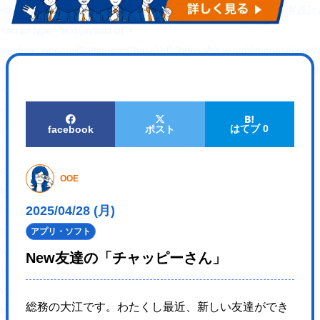
<link rel="alternate" type="application/rss+xml"
<script type="text/javascript">
window._wpemojiSettings = {"baseUrl":"https:\/\/s.w.org\/images\/core\/em
!function(e,a,t){var n,r,o,i=a.createElement("canvas"),p=i.getContex
</script>
<style type="text/css">
はてブ 0
facebook
ポスト
img.wp-smiley,
img.emoji {
display: inline !important;
OOE
border: none !important;
2025/04/28 (月)
box-shadow: none !important;
height: 1em !important;
アプリ・ソフト
width: 1em !important;
New友達の「チャッピーさん」
margin: 0 .07em !important;
vertical-align: -0.1em !important;
総務の大江です。わたくし最近、新しい友達ができ
background: none !important;