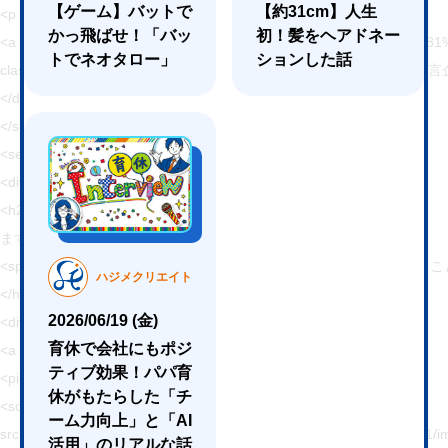
【ゲーム】バットで
【約31cm】人生
<p class="topImp-date fz16 white1">2021/03/31 (水)</p>
かっ飛ばせ！「バッ
初！髪をヘアドネー
<a href="https://hajimecreate.com/%e3%80%8e%e3%81%
トでネオタロー」
ションした話
class="topImp-link fz18 white1 my-shuffle">『おかやま子育
</div>
</section>
<section class="topNav">
<div class="topNav-body">
<h2 class="topNav-ttl fz32 lh14 blue4 sfz14">
まずはコチラから
<span class="fz72 ffLo blue1 sfz30">ハジメクリエイトが<br>できるこ
ハジメクリエイト
</h2>
2026/06/19 (金)
<div class="topNav-group clearfix">
育休で会社にもポジ
<a href="" title="WEB制作" class="topNav-link topNav-link1">
ティブ効果！パパ育
<picture>
休がもたらした「チ
<source type="image/webp" media="(max-width: 1023px)"
ーム力向上」と「AI
srcset="https://hajimecreate.com/wp-content/themes/wp-hajime2021/
活用」のリアルな話