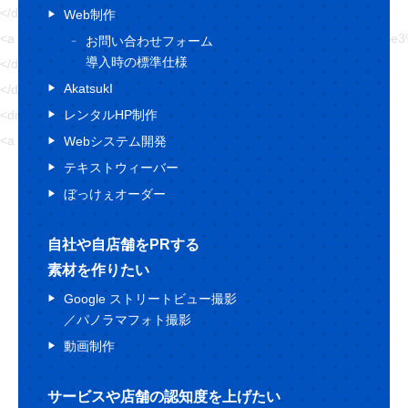
</div>
Web制作
<a href="https://hajimecreate.com/labo/%e3%82%82%e3%
お問い合わせフォーム
導入時の標準仕様
</div>
AkatsukI
</div>
<div class="topBlog-btn topBlog-btn--white">
レンタルHP制作
<a href="">
Webシステム開発
テキストウィーバー
ぼっけぇオーダー
自社や自店舗をPRする
素材を作りたい
Google ストリートビュー撮影
／パノラマフォト撮影
動画制作
サービスや店舗の認知度を上げたい