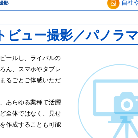
自社や
撮影
 title="【岡山】集客設計に自信あり。ホームページ制作・ECサイト運営はハジメクリエイト 
oji\/13.1.0\/72x72\/","ext":".png","svgUrl":"https:\/\/s.w.org\/images\/c
t&&i.getContext("2d");function s(e,t){var a=String.fromCharCode;p.cle
リートビュー撮影／パノラ
アピールし、ライバルの
ろん、スマホやタブレ
まるごとご体感いただ
、あらゆる業種で活躍
ど全体ではなく、見せ
を作成することも可能