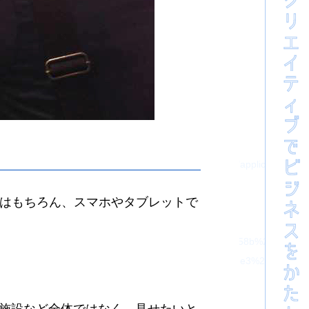
js'></script>
ss-flatpickr-js'></script>
ss-select2-js'></script>
cript>
pt>
pt>
ver=1634087549' id='valEngine-js'></script>
s?ver=1634087549' id='valEngineJa-js'></script>
te.com/wp-json/wp/v2/pages/5" /><link rel="EditURI" type="application/rs
ンはもちろん、スマホやタブレットで
url=https%3A%2F%2Fhajimecreate.com%2F%25e3%2581%258a%25
s%3A%2F%2Fhajimecreate.com%2F%25e3%2581%258a%25e3%2581%
nt;margin:0 !important;}</style>