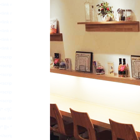
<link rel='stylesheet' id='ppress-flatpickr-css' href='https://hajimecrea
<link rel='stylesheet' id='ppress-select2-css' href='https://hajimecreat
<link rel='stylesheet' id='slickcss-css' href='https://hajimecreate.com/w
<link rel='stylesheet' id='slicktheme-css' href='https://hajimecreate.co
<link rel='stylesheet' id='valEngine-css' href='https://hajimecreate.co
<link rel='stylesheet' id='jetpack_css-css' href='https://hajimecreate.co
<script type='text/javascript' src='https://hajimecreate.com/wp-includes/
<script type='text/javascript' src='https://hajimecreate.com/wp-includes/
<script type='text/javascript' src='https://hajimecreate.com/wp-content
<script type='text/javascript' src='https://hajimecreate.com/wp-includes
<script type='text/javascript' src='https://hajimecreate.com/wp-content/pl
<script type='text/javascript' id='responsive-lightbox-js-extra'>
/* <![CDATA[ */
var rlArgs = {"script":"swipebox","selector":"lightbox","customEvents
/* ]]> */
</script>