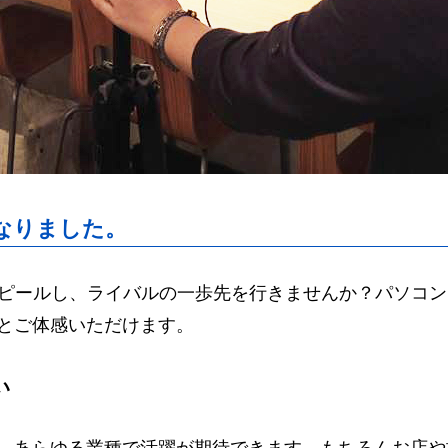
lugins/responsive-lightbox/js/front.js?ver=2.3.2' id='responsive-lightbox-
ugins/wp-user-avatar/assets/flatpickr/flatpickr.min.js?ver=5.8.1' id='ppre
plugins/wp-user-avatar/assets/select2/select2.min.js?ver=5.8.1' id='ppre
t/themes/wp-hajime2021/js/svgxuse.min.js?ver=5.8.1' id='svgxuse-js'></s
hemes/wp-hajime2021/js/slick/slick.min.js?ver=5.8.1' id='slick-js'></scri
ext@0.3.0/build/shuffle-text.min.js?ver=1634087549' id='shuffle-js'></scri
t/themes/wp-hajime2021/js/validationEngine/jquery.validationEngine.js?
t/themes/wp-hajime2021/js/validationEngine/jquery.validationEngine-ja.j
なりました。
/><link rel="alternate" type="application/json" href="https://hajimecrea
s://hajimecreate.com/wp-includes/wlwmanifest.xml" />
でアピールし、ライバルの一歩先を行きませんか？パソコ
とご体感いただけます。
ref="https://hajimecreate.com/wp-json/oembed/1.0/embed?
ps://hajimecreate.com/wp-json/oembed/1.0/embed?url=http
い
ext/css">.recentcomments a{display:inline !important;padding:0 !importa