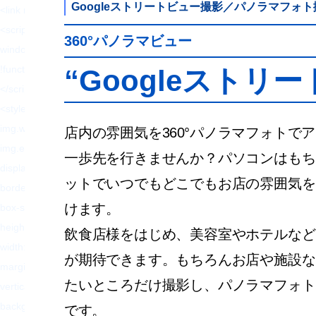
Googleストリートビュー撮影／パノラマフォト
<link rel="alternate" type="application/rss+xml"
<script type="text/javascript">
360°パノラマビュー
window._wpemojiSettings = {"baseUrl":"https:\/\/s.w.org\/images\/core\/em
!function(e,a,t){var n,r,o,i=a.createElement("canvas"),p=i.getContex
“Googleスト
</script>
<style type="text/css">
img.wp-smiley,
店内の雰囲気を360°パノラマフォトで
img.emoji {
一歩先を行きませんか？パソコンはもち
display: inline !important;
ットでいつでもどこでもお店の雰囲気を
border: none !important;
けます。
box-shadow: none !important;
height: 1em !important;
飲食店様をはじめ、美容室やホテルなど
width: 1em !important;
が期待できます。もちろんお店や施設な
margin: 0 .07em !important;
たいところだけ撮影し、パノラマフォト
vertical-align: -0.1em !important;
background: none !important;
です。