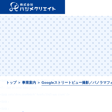
<!DOCTYPE html>
<html lang="ja">
<head>
<meta charset="utf-8">
<meta name="viewport" content="width=device-width, initial-scale=1, 
<meta name="format-detection" content="telephone=no">
<title>【岡山】集客設計に自信あり。ホームページ制作・ECサイト運営は
<!-- <link rel="shortcut icon" href="--><!--/favicon.ico">-->
<!-- <link rel="apple-touch-icon" href="/favicon.ico">-->
<meta name='robots' content='noindex, nofollow' />
<!-- All in One SEO Pack 2.12 by Michael Torbert of Semper Fi Web De
<link rel="canonical" href="https://hajimecreate.com/" />
トップ
＞
事業案内
＞
Googleストリートビュー撮影／パノラマフ
<!-- /all in one seo pack -->
<link rel='dns-prefetch' href='//s0.wp.com' />
<link rel='dns-prefetch' href='//cdn.jsdelivr.net' />
<link rel='dns-prefetch' href='//s.w.org' />