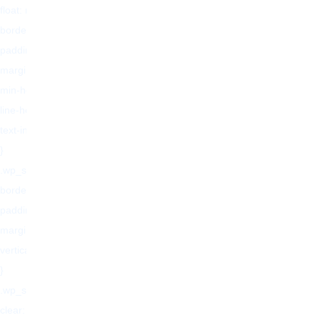
float: right !important;
border: 0 !important;
padding: 0 !important;
margin: 0 5px 0px 0 !important;
min-height: 30px !important;
line-height: 18px !important;
text-indent: 0 !important;
}
.wp_social_bookmarking_light img{
border: 0 !important;
padding: 0;
margin: 0;
vertical-align: top !important;
}
.wp_social_bookmarking_light_clear{
clear: both !important;