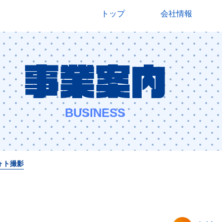
トップ
会社情報
user-scalable=no">
事業案内
ハジメクリエイト | 人と人、人とコンピュータをつなぐ。</title>
BUSINESS
sign[228,274] -->
ォト撮影