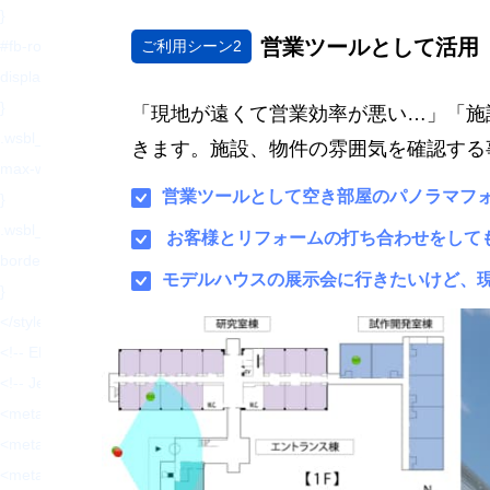
}
営業ツールとして活用
#fb-root{
ご利用シーン2
display: none;
}
「現地が遠くて営業効率が悪い…」「施
.wsbl_facebook_like iframe{
きます。施設、物件の雰囲気を確認する
max-width: none !important;
営業ツールとして空き部屋のパノラマフ
}
.wsbl_pinterest a{
お客様とリフォームの打ち合わせをして
border: 0px !important;
モデルハウスの展示会に行きたいけど、
}
</style>
<!-- END: WP Social Bookmarking Light HEAD -->
<!-- Jetpack Open Graph Tags -->
<meta property="og:type" content="website" />
<meta property="og:title" content="【岡山】集客設計に
<meta property="og:description" content="人と人、人とコンピュー