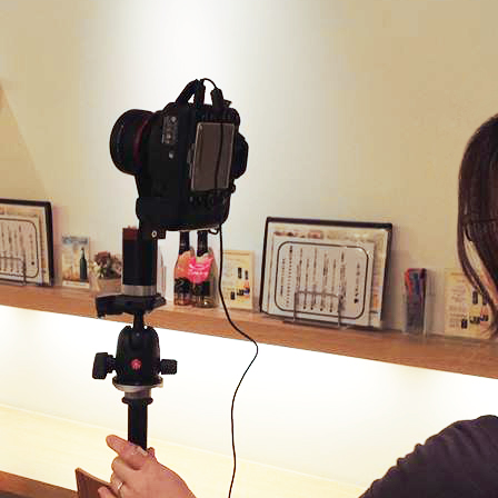
te.com/wp-content/plugins/wp-user-avatar/assets/flatpickr/flatpickr.min.cs
e.com/wp-content/plugins/wp-user-avatar/assets/select2/select2.min.css?v
p-content/themes/wp-hajime2021/js/slick/slick.css' type='text/css' media='
m/wp-content/themes/wp-hajime2021/js/slick/slick-theme.css' type='text/cs
m/wp-content/themes/wp-hajime2021/js/validationEngine/validationEngine.j
m/wp-content/plugins/jetpack/css/jetpack.css?ver=7.2.3' type='text/css' m
js/jquery/jquery.min.js?ver=3.6.0' id='jquery-core-js'></script>
js/jquery/jquery-migrate.min.js?ver=3.3.2' id='jquery-migrate-js'></scrip
/plugins/responsive-lightbox/assets/swipebox/jquery.swipebox.min.js?ver
/js/underscore.min.js?ver=1.13.1' id='underscore-js'></script>
ugins/responsive-lightbox/assets/infinitescroll/infinite-scroll.pkgd.min.js
":"","activeGalleries":"1","animation":"1","hideCloseButtonOnMobile":"