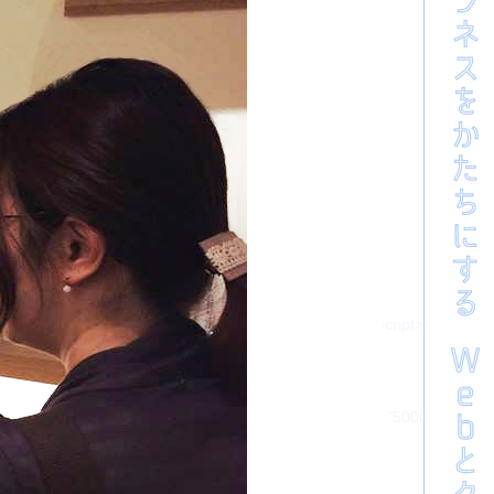
s?ver=3.1.19' type='text/css' media='all' />
er=5.8.1' type='text/css' media='all' />
all' />
s' media='all' />
query.css' type='text/css' media='all' />
edia='all' />
t>
=2.3.2' id='responsive-lightbox-swipebox-js'></script>
?ver=5.8.1' id='responsive-lightbox-infinite-scroll-js'></script>
0","removeBarsOnMobile":"0","hideBars":"1","hideBarsDelay":"5000","vid