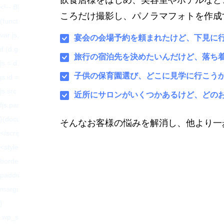
飲食店様をはじめ、美容室やホテルなど
<!-- BEGIN: WP Social Bookmarking Light HEAD --><script>
ころだけ撮影し、パノラマフォトを作成
(function (d, s, id) {
var js, fjs = d.getElementsByTagName(s)[0];
宴会の会場予約を頼まれたけど、下見に
if (d.getElementById(id)) return;
旅行の宿泊先を決めたいんだけど、落ち
js = d.createElement(s);
子供の保育園選び、どこに見学に行こう
js.id = id;
js.src = "//connect.facebook.net/ja_JP/sdk.js#xfbml=1&version=v2.7";
近所にサロンがいくつかあるけど、どの
fjs.parentNode.insertBefore(js, fjs);
}(document, 'script', 'facebook-jssdk'));
そんなお客様の悩みを解消し、他より一
</script>
<style type="text/css">.wp_social_bookmarking_light{
border: 0 !important;
padding: 10px 0 20px 0 !important;
margin: 0 !important;
}
.wp_social_bookmarking_light div{