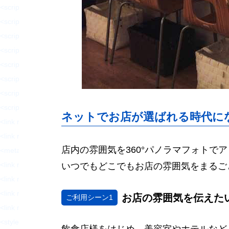
<script type='text/javascript' src='https://hajimecreate.com/wp-content/p
<script type='text/javascript' src='https://hajimecreate.com/wp-content/pl
<script type='text/javascript' src='https://hajimecreate.com/wp-content/
<script type='text/javascript' src='https://hajimecreate.com/wp-conten
<script type='text/javascript' src='https://hajimecreate.com/wp-content/t
<script type='text/javascript' src='https://cdn.jsdelivr.net/npm/shuffle-t
<script type='text/javascript' src='https://hajimecreate.com/wp-conten
<script type='text/javascript' src='https://hajimecreate.com/wp-conten
ネットでお店が選ばれる時代に
<link rel="https://api.w.org/" href="https://hajimecreate.com/wp-json/" 
<link rel="wlwmanifest" type="application/wlwmanifest+xml" href="http
店内の雰囲気を360°パノラマフォト
<meta name="generator" content="WordPress 5.8.1" />
<link rel='shortlink' href='https://wp.me/P9lQxV-5' />
いつでもどこでもお店の雰囲気をまるご
<link rel="alternate" type="application/json+oembed" h
<link rel="alternate" type="text/xml+oembed" href="htt
お店の雰囲気を伝えた
ご利用シーン1
<link rel='dns-prefetch' href='//v0.wordpress.com'/>
<style type='text/css'>img#wpstats{display:none}</style><style type="t