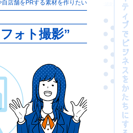
自店舗をPRする素材を作りたい
&raquo; おかやま子育て応援宣言企業「アドバンス企業」に認定されました のコメントのフィー
ore\/emoji\/13.1.0\/svg\/","svgExt":".svg","source":{"concatemoji":"https
arRect(0,0,i.width,i.height),p.fillText(a.apply(this,e),0,0);e=i.toDa
マフォト撮影”