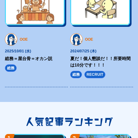
<p class="topImp-date fz16 white1">2021/03/31 (水)</p>
<a href="https://hajimecreate.com/%e3%80%8e%e3%81%
class="topImp-link fz18 white1 my-shuffle">『おかやま子育
</div>
</section>
OOE
OOE
<section class="topNav">
2025/10/01 (水)
2024/07/25 (木)
<div class="topNav-body">
総務＝屋台骨＝オカン説
夏だ！個人懇談だ！！所要時間
<h2 class="topNav-ttl fz32 lh14 blue4 sfz14">
は10分です！！！
総務
まずはコチラから
総務
RECRUIT
<span class="fz72 ffLo blue1 sfz30">ハジメクリエイトが<br>できるこ
</h2>
<div class="topNav-group clearfix">
<a href="" title="WEB制作" class="topNav-link topNav-link1">
<picture>
人気記事ランキング
<source type="image/webp" media="(max-width: 1023px)"
srcset="https://hajimecreate.com/wp-content/themes/wp-hajime2021/
1
2