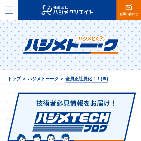
<!DOCTYPE html>
<html lang="ja">
お問い合わせ
<head>
<meta charset="utf-8">
<meta name="viewport" content="width=device-width, initial-scale=1, 
<meta name="format-detection" content="telephone=no">
<title>【岡山】集客設計に自信あり。ホームページ制作・ECサイト運営は
<!-- <link rel="shortcut icon" href="--><!--/favicon.ico">-->
<!-- <link rel="apple-touch-icon" href="/favicon.ico">-->
トップ
＞
ハジメトーーク
＞
全員正社員化！！(※)
<meta name='robots' content='noindex, nofollow' />
<!-- All in One SEO Pack 2.12 by Michael Torbert of Semper Fi Web De
<link rel="canonical" href="https://hajimecreate.com/" />
<!-- /all in one seo pack -->
<link rel='dns-prefetch' href='//s0.wp.com' />
<link rel='dns-prefetch' href='//cdn.jsdelivr.net' />
<link rel='dns-prefetch' href='//s.w.org' />