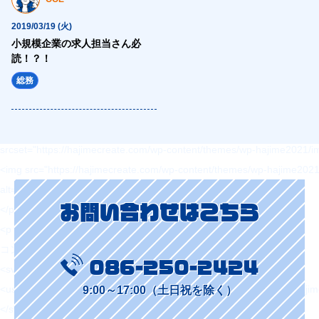
<a href="" title="コンサルティング" class="topNav-link topNav-link2">
2019/03/19 (火)
<picture>
小規模企業の求人担当さん必
<source type="image/webp" media="(max-width: 1023px)"
読！？！
srcset="https://hajimecreate.com/wp-content/themes/wp-hajime2021/
総務
<source media="(max-width: 1023px)"
srcset="https://hajimecreate.com/wp-content/themes/wp-hajime2021/
<source type="image/webp"
srcset="https://hajimecreate.com/wp-content/themes/wp-hajime2021/
<img src="https://hajimecreate.com/wp-content/themes/wp-hajime202
alt="コンサルティング" class="imgBk" loading="lazy">
お問い合わせはこちら
</picture>
<p class="topNav-txt1 topNav-txt1--c">
コンサルティング
086-250-2424
<svg>
<use xlink:href="https://hajimecreate.com/wp-content/themes/wp-haj
9:00～17:00（土日祝を除く）
</svg>