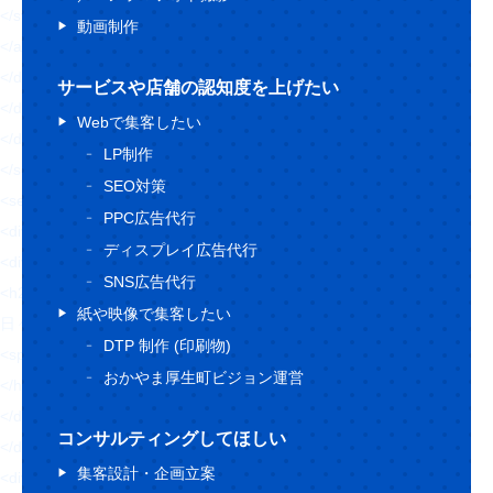
</svg>
動画制作
</a>
</div>
サービスや店舗の認知度を上げたい
</div>
Webで集客したい
</div>
LP制作
</section>
SEO対策
<section class="topBlog">
PPC広告代行
<div class="topBlog-head">
ディスプレイ広告代行
<div class="Ttl1 topBlog-ttl">
SNS広告代行
<h2 class="Ttl1-txt fz32 fw6 blue4 topBlog-ttl--txt sfz16">
紙や映像で集客したい
日々執筆中！
DTP 制作 (印刷物)
<span class="fz72 ffLo blue1 sfz32">日々お役立ち情報</span>
おかやま厚生町ビジョン運営
</h2>
</div>
コンサルティングしてほしい
</div>
集客設計・企画立案
<div class="topBlog-body">