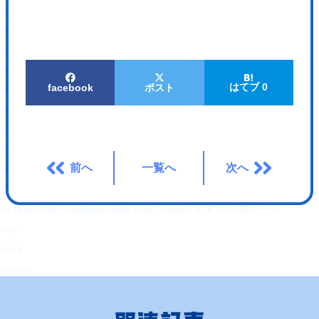
</p>
<nav>
<ul class="header-nav">
<li>
はてブ 0
facebook
ポスト
<a href="https://hajimecreate.com/" class="fz16">ABOUT US</a>
</li>
<li>
<a href="https://hajimecreate.com/" class="fz16">SERVICE</a>
前へ
一覧へ
次へ
</li>
<li>
<a href="https://hajimecreate.com/" class="fz16">WORKS</a>
</li>
</ul>
</nav>
</header>
<article class="top">