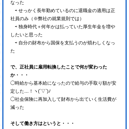
なった
float: right !important;
⇨ せっかく長年勤めているのに退職金の適用は正
border: 0 !important;
社員のみ（※弊社の就業規則では）
padding: 0 !important;
⇨ 独身時代＋何年かは払っていた厚生年金を増や
margin: 0 5px 0px 0 !important;
したいと思った
min-height: 30px !important;
⇨ 自分の財布から国保を支払うのが煩わしくなっ
line-height: 18px !important;
た
text-indent: 0 !important;
}
で、正社員に雇用転換したことで何が変わった
.wp_social_bookmarking_light img{
か・・・
border: 0 !important;
◯時給から基本給になったので給与の手取り額が安
padding: 0;
定した…！ヽ(´▽`)ﾉ
margin: 0;
◯社会保険に再加入して財布から出ていく生活費が
vertical-align: top !important;
減った
}
.wp_social_bookmarking_light_clear{
そして働き方はというと・・・
clear: both !important;