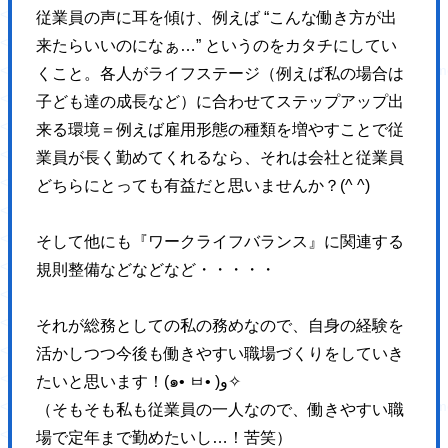
<a href="#page" class="pageTop inPageLinks">
従業員の声に耳を傾け、例えば “こんな働き方が出
<svg>
来たらいいのになぁ…” というのをカタチにしてい
<use xlink:href="https://hajimecreate.com/wp-content/themes/wp-haj
くこと。各人がライフステージ（例えば私の場合は
</svg>
子ども達の成長など）に合わせてステップアップ出
</a>
来る環境＝例えば雇用形態の種類を増やすことで従
</div>
業員が長く勤めてくれるなら、それは会社と従業員
<div id="page"></div>
どちらにとっても有益だと思いませんか？(^ ^)
<div class="container"><!-- container start -->
<div class="container-main">
そして他にも『ワークライフバランス』に関連する
<header class="header">
規則整備などなどなど・・・・・
<div class="header-btn">
</div>
それが総務としての私の務めなので、自身の経験を
<p class="header-logo">
活かしつつ今後も働きやすい職場づくりをしていき
<svg>
たいと思います！(๑• ㅂ• )و✧
<use xlink:href="https://hajimecreate.com/wp-content/themes/wp-haji
（そもそも私も従業員の一人なので、働きやすい職
</svg>
場で定年まで勤めたいし…！苦笑）