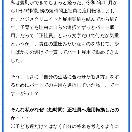
私は規則ができてちょっと経った、令和2年11月か
<!-- BEGIN: WP Social Bookmarking Light HEAD --><script>
ら1日7時間勤務の短時間正社員に雇用転換しまし
(function (d, s, id) {
た。ハジメクリエイトと雇用契約を結んでから約7
var js, fjs = d.getElementsByTagName(s)[0];
年、子育てを理由に自らの選択でずっとパート雇
if (d.getElementById(id)) return;
用。だって「正社員」という文字だけで何だか気重
js = d.createElement(s);
というか…、責任の重圧みたいなものを感じて、少
js.id = id;
しばかりの逃げで一貫してパート雇用で勤めてきま
js.src = "//connect.facebook.net/ja_JP/sdk.js#xfbml=1&version=v2.7";
した。
fjs.parentNode.insertBefore(js, fjs);
}(document, 'script', 'facebook-jssdk'));
そう、まさに『自分の生活に合わせた働き方』をす
</script>
るためにパートでの雇用を選択していた私、、でー
<style type="text/css">.wp_social_bookmarking_light{
すーがっ！？
border: 0 !important;
padding: 10px 0 20px 0 !important;
そんな私がなぜ（短時間）正社員へ雇用転換したの
margin: 0 !important;
か・・・
}
◯子ども達だけではなく自分の将来も考えるように
.wp_social_bookmarking_light div{