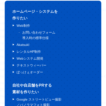
<figure>
<img src="https://hajimecreate.com/wp-content/uploads/2021/0
ホームページ・システムを
</figure>
作りたい
</div>
Web制作
<div class="topWorks-content">
お問い合わせフォーム
<div class="topWorks-content__box">
導入時の標準仕様
<p class="fz24 sfz20">2021/08/27 (金)</p>
AkatsukI
<p class="fz20 fw6 lh15 mt16">有限会社グリーンサービス岡崎</p>
レンタルHP制作
<p class="fz16 lh20 mt24">
Webシステム開発
公開年月：2021年8月 </p>
テキストウィーバー
<div class="topWorks-content__cate">
ぼっけぇオーダー
<p class="Cate Cate--blue1">コーポレートサイト</p><p class="Ca
<a href="" class="Btn1 mt48">
自社や自店舗をPRする
詳しくはこちら
素材を作りたい
<svg>
Google ストリートビュー撮影
<use xlink:href="https://hajimecreate.com/wp-content/themes/wp-haj
／パノラマフォト撮影