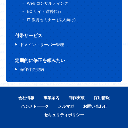
Web コンサルティング
<section class="topBlog-box Line1">
EC サイト運営代行
<h3 class="fz56 ffF1 tac sfz36">ブログ</h3>
IT 教育セミナー (法人向け)
<div class="topBlog-group1">
<div class="topBlog-item1">
付帯サービス
<figure>
<img src="https://hajimecreate.com/wp-content/uploads/2021/09/21
ドメイン・サーバー管理
alt="絵画ってどうみるの？ -西洋絵画編-" loading="lazy">
</figure>
定期的に修正を頼みたい
<div class="topBlog-item1__content">
保守伴走契約
<div class="topBlog-item1__icn">
<img src="https://hajimecreate.com/wp-content/uploads/2020/08/newi
alt="アバター" loading="lazy">
会社情報
事業案内
制作実績
採用情報
<p>ハリネズミ</p>
ハジメトーーク
メルマガ
お問い合わせ
</div>
セキュリティポリシー
<p class="fz18 mt12 blue1 fw6">2021/09/16 (木)</p>
<p class="fz18 mt8 fw6 lh15 sfz16">絵画ってどうみるの？ -西洋絵画編