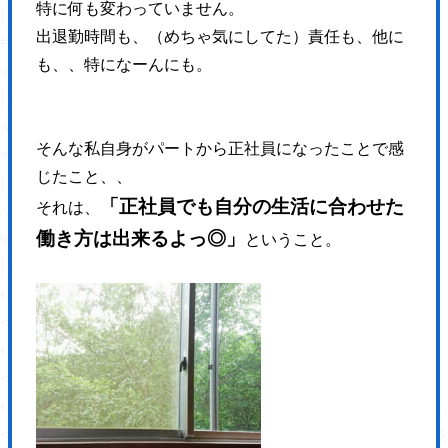
特に何も変わっていません。
}
出退勤時間も、（めちゃ気にしてた）責任も、他に
#fb-root{
も、、特になーんにも。
display: none;
}
.wsbl_facebook_like iframe{
そんな私自身がパートから正社員になったことで感
max-width: none !important;
じたこと、、
}
「正社員でも自分の生活に合わせた
それは、
.wsbl_pinterest a{
働き方は出来るよっ◎」
border: 0px !important;
ということ。
}
</style>
<!-- END: WP Social Bookmarking Light HEAD -->
<!-- Jetpack Open Graph Tags -->
<meta property="og:type" content="website" />
<meta property="og:title" content="【岡山】集客設計に
<meta property="og:description" content="人と人、人とコンピュー