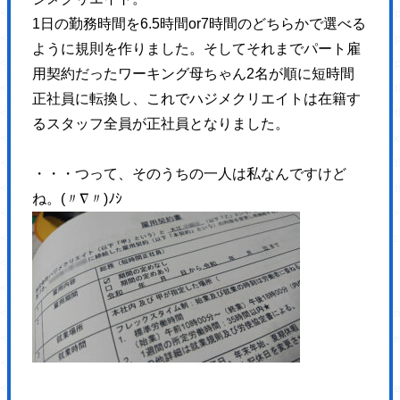
<script type='text/javascript' src='https://hajimecreate.com/wp-content/p
1日の勤務時間を6.5時間or7時間のどちらかで選べる
<script type='text/javascript' src='https://hajimecreate.com/wp-content/pl
ように規則を作りました。そしてそれまでパート雇
<script type='text/javascript' src='https://hajimecreate.com/wp-content/
用契約だったワーキング母ちゃん2名が順に短時間
<script type='text/javascript' src='https://hajimecreate.com/wp-conten
正社員に転換し、これでハジメクリエイトは在籍す
<script type='text/javascript' src='https://hajimecreate.com/wp-content/t
るスタッフ全員が正社員となりました。
<script type='text/javascript' src='https://cdn.jsdelivr.net/npm/shuffle-t
<script type='text/javascript' src='https://hajimecreate.com/wp-conten
・・・つって、そのうちの一人は私なんですけど
<script type='text/javascript' src='https://hajimecreate.com/wp-conten
ね。(〃∇〃)ﾉｼ
<link rel="https://api.w.org/" href="https://hajimecreate.com/wp-json/" 
<link rel="wlwmanifest" type="application/wlwmanifest+xml" href="http
<meta name="generator" content="WordPress 5.8.1" />
<link rel='shortlink' href='https://wp.me/P9lQxV-5' />
<link rel="alternate" type="application/json+oembed" h
<link rel="alternate" type="text/xml+oembed" href="htt
<link rel='dns-prefetch' href='//v0.wordpress.com'/>
<style type='text/css'>img#wpstats{display:none}</style><style type="t