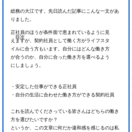
padding: 0 !important;
総務の大江です。先日読んだ記事にこんな一文があ
}
りました。
</style>
<link rel='stylesheet' id='wp-block-library-css' href='https://hajimecreat
正社員のほうが条件面で恵まれているように見
<link rel='stylesheet' id='responsive-lightbox-swipebox-css' href='http
えますが、契約社員として働く方がライフスタ
<link rel='stylesheet' id='sb-type-std-css' href='https://hajimecreate.c
イルに合う方もいます。自分にはどんな働き方
<link rel='stylesheet' id='sb-type-fb-css' href='https://hajimecreate.co
が合うのか、自分に合った働き方を選べるよう
<link rel='stylesheet' id='sb-type-fb-flat-css' href='https://hajimecreat
にしましょう。
<link rel='stylesheet' id='sb-type-ln-css' href='https://hajimecreate.co
<link rel='stylesheet' id='sb-type-ln-flat-css' href='https://hajimecreat
・安定した仕事ができる正社員
<link rel='stylesheet' id='sb-type-pink-css' href='https://hajimecreate.
・自分の生活に合わせた働き方ができる契約社員
<link rel='stylesheet' id='sb-type-rtail-css' href='https://hajimecreate.
<link rel='stylesheet' id='sb-type-drop-css' href='https://hajimecreate
これを読んでくださっている皆さんはどちらの働き
<link rel='stylesheet' id='sb-type-think-css' href='https://hajimecreate
方を選びたいですか？
<link rel='stylesheet' id='sb-no-br-css' href='https://hajimecreate.com/
というか、この文章に何だか違和感を感じるのは私
<link rel='stylesheet' id='ppress-frontend-css' href='https://hajimecre