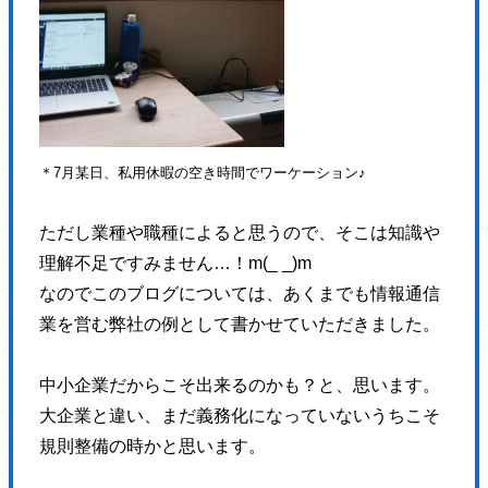
<meta property="og:url" content="https://hajimecreate.com/" />
<meta property="og:site_name" content="【岡山】集
<meta property="og:image" content="https://hajimecreate.com/wp-c
<meta property="og:image:width" content="725" />
<meta property="og:image:height" content="1024" />
<meta property="og:locale" content="ja_JP" />
＊7月某日、私用休暇の空き時間でワーケーション♪
<meta name="twitter:text:title" content="おかやま子育て
<meta name="twitter:image" content="https://hajimecreate.com/wp-
ただし業種や職種によると思うので、そこは知識や
<meta name="twitter:card" content="summary_large_image" />
理解不足ですみません…！m(_ _)m
<!-- End Jetpack Open Graph Tags -->
なのでこのブログについては、あくまでも情報通信
<link href="https://hajimecreate.com/wp-content/themes/wp-hajime2021/
業を営む弊社の例として書かせていただきました。
<link href="https://hajimecreate.com/wp-content/themes/wp-hajime2021/
</head>
中小企業だからこそ出来るのかも？と、思います。
<body>
大企業と違い、まだ義務化になっていないうちこそ
<div id="loading"></div>
規則整備の時かと思います。
<div id="pageTop">