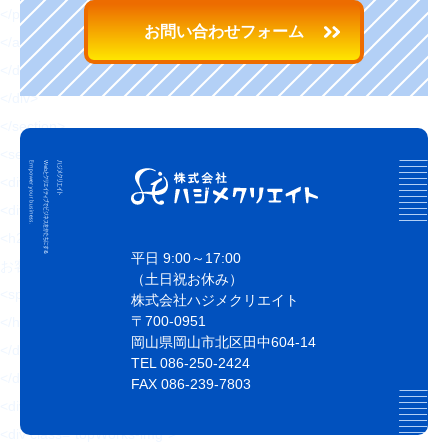
</p>
お問い合わせフォーム
</a>
</div>
</div>
</section>
<section class="topWorks">
<div class="topWorks-head">
<div class="Ttl1 topWorks-ttl">
<h2 class="Ttl1-txt fz32 fw6 blue4 sfz16">
平日 9:00～17:00
お客様にThank you!
（土日祝お休み）
<span class="fz72 blue1 ffLo mt16 sfz32">最新制作実績</span>
株式会社ハジメクリエイト
〒700-0951
</h2>
岡山県岡山市北区田中604-14
</div>
TEL 086-250-2424
</div>
FAX 086-239-7803
<div class="topWorks-body">
<div class="topWorks-img">