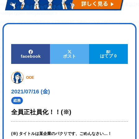
<link rel="alternate" type="application/rss+xml"
<script type="text/javascript">
window._wpemojiSettings = {"baseUrl":"https:\/\/s.w.org\/images\/core\/em
!function(e,a,t){var n,r,o,i=a.createElement("canvas"),p=i.getContex
</script>
<style type="text/css">
はてブ 0
facebook
ポスト
img.wp-smiley,
img.emoji {
display: inline !important;
OOE
border: none !important;
2021/07/16 (金)
box-shadow: none !important;
height: 1em !important;
総務
width: 1em !important;
全員正社員化！！(※)
margin: 0 .07em !important;
vertical-align: -0.1em !important;
(※) タイトルは某企業のパクリです、ごめんなさい…！
background: none !important;