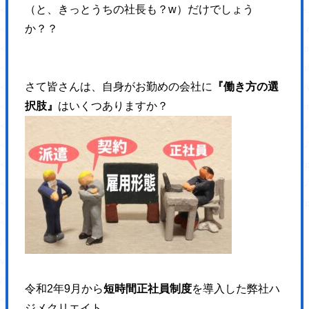
（と、きっとうちの社長も？w）だけでしょう
<link rel='stylesheet' id='ppress-flatpickr-css' href='https://hajimecrea
か？？
<link rel='stylesheet' id='ppress-select2-css' href='https://hajimecreat
<link rel='stylesheet' id='slickcss-css' href='https://hajimecreate.com/w
<link rel='stylesheet' id='slicktheme-css' href='https://hajimecreate.co
さて皆さんは、自身がお勤めの会社に
『働き方の選
<link rel='stylesheet' id='valEngine-css' href='https://hajimecreate.co
択肢』
はいくつありますか？
<link rel='stylesheet' id='jetpack_css-css' href='https://hajimecreate.co
<script type='text/javascript' src='https://hajimecreate.com/wp-includes/
<script type='text/javascript' src='https://hajimecreate.com/wp-includes/
<script type='text/javascript' src='https://hajimecreate.com/wp-content
<script type='text/javascript' src='https://hajimecreate.com/wp-includes
<script type='text/javascript' src='https://hajimecreate.com/wp-content/pl
<script type='text/javascript' id='responsive-lightbox-js-extra'>
/* <![CDATA[ */
var rlArgs = {"script":"swipebox","selector":"lightbox","customEvents
/* ]]> */
令和2年9月から
短時間正社員制度
を導入した弊社ハ
</script>
ジメクリエイト。