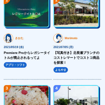
<source media="(max-width: 1023px)"
srcset="https://hajimecreate.com/wp-content/themes/wp-hajime2021/
<source type="image/webp"
srcset="https://hajimecreate.com/wp-content/themes/wp-hajime2021/
<img src="https://hajimecreate.com/wp-content/themes/wp-hajime202
alt="WEB制作" class="imgBk" loading="lazy">
さかた
Morimoto
</picture>
2021/05/19 (水)
2021/07/05 (月)
<p class="topNav-txt1">
Premiere Proからレガシータイ
【写真付き】北長瀬ブランチの
WEB制作
トルが廃止されるってよ
コストレマートでコストコ商品
<svg>
を探索！
アプリ・ソフト
<use xlink:href="https://hajimecreate.com/wp-content/themes/wp-haj
よもやま
</svg>
</p>
3
4
</a>
<a href="" title="集客・設計" class="topNav-link topNav-link2">
<picture>