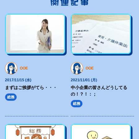
関連記事
<div class="topKey">
<div class="topKey-box">
<h1 class="topKey-ttl">
<picture>
<source type="image/webp"
srcset="https://hajimecreate.com/wp-content/themes/wp-hajime2021/
<img src="https://hajimecreate.com/wp-content/themes/wp-hajime202
alt="Webとクリエイティブでビジネスをかたちにする" class="imgBk" loadi
OOE
OOE
</picture>
2017/11/15 (水)
2021/11/01 (月)
</h1>
まずはご挨拶がてら・・・
中小企業の皆さんどうしてる
</div>
の！？！：；
総務
<div class="topKey-cover"></div>
総務
</div>
<section class="topImp">
<h2 class="fz32 ffF1 orange1">大切なお知らせ</h2>
<div class="topImp-list lh17 fw6">