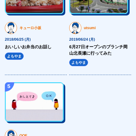
<source type="image/webp" media="(max-width: 1023px)"
srcset="https://hajimecreate.com/wp-content/themes/wp-hajime2021/
<source media="(max-width: 1023px)"
キューロ小坂
utsumi
srcset="https://hajimecreate.com/wp-content/themes/wp-hajime2021/
<source type="image/webp"
2018/06/25 (月)
2019/06/24 (月)
おいしいお弁当のお話し
6月27日オープンのブランチ岡
srcset="https://hajimecreate.com/wp-content/themes/wp-hajime2021/
山北長瀬に行ってみた
<img src="https://hajimecreate.com/wp-content/themes/wp-hajime202
よもやま
よもやま
alt="集客・設計" class="imgBk" loading="lazy">
</picture>
<p class="topNav-txt1">
5
集客・設計
<svg>
<use xlink:href="https://hajimecreate.com/wp-content/themes/wp-haj
</svg>
</p>
</a>
OOE