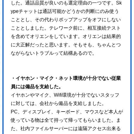
した。通話品質が良いのも選定理由の一つです。Sk
<!-- BEGIN: WP Social Bookmarking Light HEAD --><script>
ypeチャットは通話可能かどうかの判断にのみ使う
(function (d, s, id) {
こととし、その代わりポップアップをオフにしない
var js, fjs = d.getElementsByTagName(s)[0];
こととしました。テレワーク前に、相互接続テスト
if (d.getElementById(id)) return;
を含めてオリエンをしています。オリエンは結果的
js = d.createElement(s);
に大正解だったと思います。そもそも、ちゃんとつ
js.id = id;
ながらないトラブルって結構あるので。
js.src = "//connect.facebook.net/ja_JP/sdk.js#xfbml=1&version=v2.7";
fjs.parentNode.insertBefore(js, fjs);
}(document, 'script', 'facebook-jssdk'));
・イヤホン・マイク・ネット環境が十分でない従業
</script>
員には備品を支給した。
<style type="text/css">.wp_social_bookmarking_light{
イヤホンやマイク、Wifi環境が十分でないスタッフ
border: 0 !important;
に対しては、会社から備品を支給しました。
padding: 10px 0 20px 0 !important;
PC、ディスプレイ、キーボード、マウスなど本人が
margin: 0 !important;
使っている物は全て持って帰ってもらいました。ま
}
た、社内ファイルサーバーには遠隔アクセス出来る
.wp_social_bookmarking_light div{