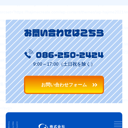
<source type="image/webp" media="(max-width: 1023px)"
srcset="https://hajimecreate.com/wp-content/themes/wp-hajime2021/
<source media="(max-width: 1023px)"
srcset="https://hajimecreate.com/wp-content/themes/wp-hajime2021/
お問い合わせはこちら
<source type="image/webp"
srcset="https://hajimecreate.com/wp-content/themes/wp-hajime2021/
<img src="https://hajimecreate.com/wp-content/themes/wp-hajime202
086-250-2424
alt="集客・設計" class="imgBk" loading="lazy">
9:00～17:00（土日祝を除く）
</picture>
<p class="topNav-txt1">
集客・設計
お問い合わせフォーム
<svg>
<use xlink:href="https://hajimecreate.com/wp-content/themes/wp-haj
</svg>
</p>
</a>