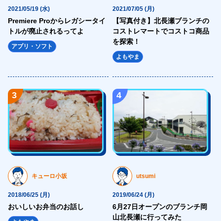
<p class="topImp-date fz16 white1">2021/03/31 (水)</p>
2021/05/19 (水)
2021/07/05 (月)
<a href="https://hajimecreate.com/%e3%80%8e%e3%81%
Premiere Proからレガシータイ
【写真付き】北長瀬ブランチの
トルが廃止されるってよ
コストレマートでコストコ商品
class="topImp-link fz18 white1 my-shuffle">『おかやま子育
を探索！
アプリ・ソフト
</div>
よもやま
</section>
<section class="topNav">
<div class="topNav-body">
3
4
<h2 class="topNav-ttl fz32 lh14 blue4 sfz14">
まずはコチラから
<span class="fz72 ffLo blue1 sfz30">ハジメクリエイトが<br>できるこ
</h2>
<div class="topNav-group clearfix">
<a href="" title="WEB制作" class="topNav-link topNav-link1">
キューロ小坂
utsumi
<picture>
2018/06/25 (月)
2019/06/24 (月)
<source type="image/webp" media="(max-width: 1023px)"
おいしいお弁当のお話し
6月27日オープンのブランチ岡
srcset="https://hajimecreate.com/wp-content/themes/wp-hajime2021/
山北長瀬に行ってみた