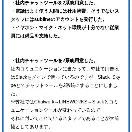
・社内チャットツールを2系統用意した。
<link rel='stylesheet' id='ppress-flatpickr-css' href='https://hajimecrea
・電話はよく使う人間には社用携帯、そうでないス
<link rel='stylesheet' id='ppress-select2-css' href='https://hajimecreat
タッフにはsublineのアカウントを発行した。
<link rel='stylesheet' id='slickcss-css' href='https://hajimecreate.com/w
・イヤホン・マイク・ネット環境が十分でない従業
<link rel='stylesheet' id='slicktheme-css' href='https://hajimecreate.co
員には備品を支給した。
<link rel='stylesheet' id='valEngine-css' href='https://hajimecreate.co
<link rel='stylesheet' id='jetpack_css-css' href='https://hajimecreate.co
<script type='text/javascript' src='https://hajimecreate.com/wp-includes/
・社内チャットツールを2系統用意した。
<script type='text/javascript' src='https://hajimecreate.com/wp-includes/
社内コミュニケーションに当たって、弊社では普段
<script type='text/javascript' src='https://hajimecreate.com/wp-content
はSlackをメインで使っているのですが、Slack+Sky
<script type='text/javascript' src='https://hajimecreate.com/wp-includes
peとでチャットツールを2系統にすることにしまし
<script type='text/javascript' src='https://hajimecreate.com/wp-content/pl
た。
<script type='text/javascript' id='responsive-lightbox-js-extra'>
※弊社ではChatwork→LINEWORKS→Slackとコミ
/* <![CDATA[ */
ュニケーションツールが変わっているので
var rlArgs = {"script":"swipebox","selector":"lightbox","customEvents
それに付いてこれているスタッフであることが大前
/* ]]> */
提としてあります。
</script>