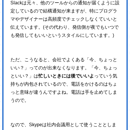
Slackは元々、他のツールからの通知が届くように設
<script type='text/javascript' src='https://hajimecreate.com/wp-content/p
定しているので結構通知が来ますが、特にプログラ
<script type='text/javascript' src='https://hajimecreate.com/wp-content/pl
マやデザイナーは高頻度でチェックしなくていいと
<script type='text/javascript' src='https://hajimecreate.com/wp-content/
伝えています。(その代わり、発信側が夜でもいつで
<script type='text/javascript' src='https://hajimecreate.com/wp-conten
も発信してもいいというスタイルにしています。)
<script type='text/javascript' src='https://hajimecreate.com/wp-content/t
<script type='text/javascript' src='https://cdn.jsdelivr.net/npm/shuffle-t
<script type='text/javascript' src='https://hajimecreate.com/wp-conten
ただ、こうなると、会社でよくある「今、ちょっと
<script type='text/javascript' src='https://hajimecreate.com/wp-conten
いい？」ってのが出来なくなります。「今、ちょっ
<link rel="https://api.w.org/" href="https://hajimecreate.com/wp-json/" 
といい？」は
忙しいときには後でいいよ
っていう気
<link rel="wlwmanifest" type="application/wlwmanifest+xml" href="http
持ちが内包されているので、電話をかけるのはちょ
<meta name="generator" content="WordPress 5.8.1" />
っと意味が違うんですよね。電話は手を止めてしま
<link rel='shortlink' href='https://wp.me/P9lQxV-5' />
うので。
<link rel="alternate" type="application/json+oembed" h
<link rel="alternate" type="text/xml+oembed" href="htt
<link rel='dns-prefetch' href='//v0.wordpress.com'/>
なので、Skypeは社内会議用として使うこととしま
<style type='text/css'>img#wpstats{display:none}</style><style type="t