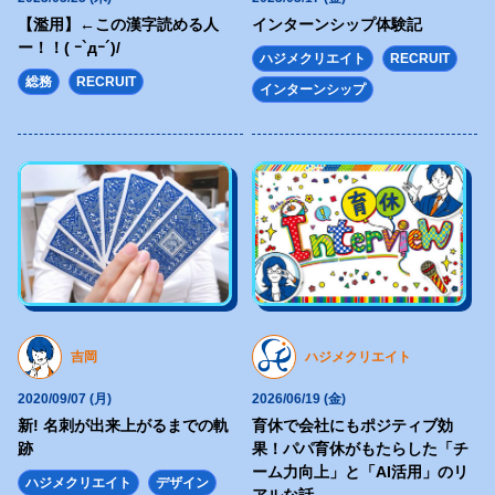
</p>
【濫用】←この漢字読める人
インターンシップ体験記
<nav>
ー！！( ｰ`дｰ´)/
ハジメクリエイト
RECRUIT
<ul class="header-nav">
総務
RECRUIT
インターンシップ
<li>
<a href="https://hajimecreate.com/" class="fz16">ABOUT US</a>
</li>
<li>
<a href="https://hajimecreate.com/" class="fz16">SERVICE</a>
</li>
<li>
<a href="https://hajimecreate.com/" class="fz16">WORKS</a>
</li>
吉岡
ハジメクリエイト
</ul>
2020/09/07 (月)
2026/06/19 (金)
</nav>
新! 名刺が出来上がるまでの軌
育休で会社にもポジティブ効
跡
果！パパ育休がもたらした「チ
</header>
ーム力向上」と「AI活用」のリ
<article class="top">
ハジメクリエイト
デザイン
アルな話