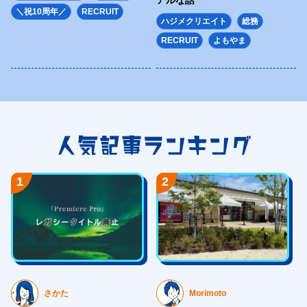
<div class="topKey">
＼祝10周年／
RECRUIT
ハジメクリエイト
総務
<div class="topKey-box">
RECRUIT
よもやま
<h1 class="topKey-ttl">
<picture>
<source type="image/webp"
srcset="https://hajimecreate.com/wp-content/themes/wp-hajime2021/
<img src="https://hajimecreate.com/wp-content/themes/wp-hajime202
人気記事ランキング
alt="Webとクリエイティブでビジネスをかたちにする" class="imgBk" loadi
</picture>
1
2
</h1>
</div>
<div class="topKey-cover"></div>
</div>
<section class="topImp">
<h2 class="fz32 ffF1 orange1">大切なお知らせ</h2>
さかた
Morimoto
<div class="topImp-list lh17 fw6">