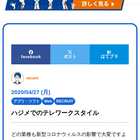
<link rel="alternate" type="application/rss+xml"
<script type="text/javascript">
window._wpemojiSettings = {"baseUrl":"https:\/\/s.w.org\/images\/core\/em
!function(e,a,t){var n,r,o,i=a.createElement("canvas"),p=i.getContex
</script>
<style type="text/css">
はてブ 0
facebook
ポスト
img.wp-smiley,
img.emoji {
display: inline !important;
utsumi
border: none !important;
2020/04/27 (月)
box-shadow: none !important;
height: 1em !important;
アプリ・ソフト
Web
RECRUIT
width: 1em !important;
ハジメでのテレワークスタイル
margin: 0 .07em !important;
vertical-align: -0.1em !important;
どの業種も新型コロナウィルスの影響で大変ですよ
background: none !important;