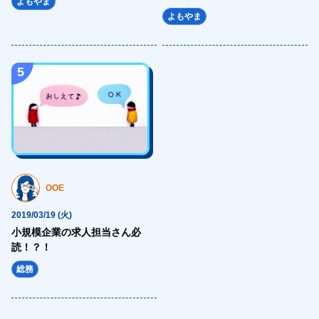
よもやま
<source media="(max-width: 1023px)"
よもやま
srcset="https://hajimecreate.com/wp-content/themes/wp-hajime2021/
<source type="image/webp"
srcset="https://hajimecreate.com/wp-content/themes/wp-hajime2021/
5
<img src="https://hajimecreate.com/wp-content/themes/wp-hajime202
alt="WEB制作" class="imgBk" loading="lazy">
</picture>
<p class="topNav-txt1">
WEB制作
OOE
<svg>
<use xlink:href="https://hajimecreate.com/wp-content/themes/wp-haj
2019/03/19 (火)
</svg>
小規模企業の求人担当さん必
読！？！
</p>
</a>
総務
<a href="" title="集客・設計" class="topNav-link topNav-link2">
<picture>