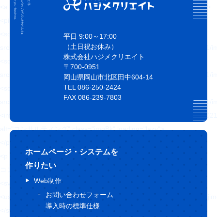
<a href="" title="コンサルティング" class="topNav-link topNav-link2">
<picture>
<source type="image/webp" media="(max-width: 1023px)"
平日 9:00～17:00
（土日祝お休み）
srcset="https://hajimecreate.com/wp-content/themes/wp-hajime2021/
株式会社ハジメクリエイト
<source media="(max-width: 1023px)"
〒700-0951
srcset="https://hajimecreate.com/wp-content/themes/wp-hajime2021/
岡山県岡山市北区田中604-14
TEL 086-250-2424
<source type="image/webp"
FAX 086-239-7803
srcset="https://hajimecreate.com/wp-content/themes/wp-hajime2021/
<img src="https://hajimecreate.com/wp-content/themes/wp-hajime202
alt="コンサルティング" class="imgBk" loading="lazy">
</picture>
ホームページ・システムを
<p class="topNav-txt1 topNav-txt1--c">
作りたい
コンサルティング
Web制作
<svg>
お問い合わせフォーム
<use xlink:href="https://hajimecreate.com/wp-content/themes/wp-haj
導入時の標準仕様
</svg>