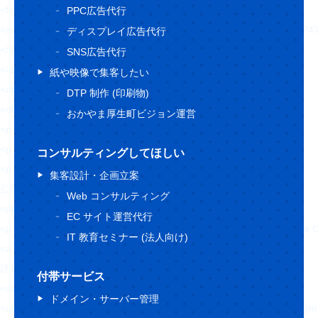
<figure>
PPC広告代行
<img src="https://hajimecreate.com/wp-content/uploads/2021/0
ディスプレイ広告代行
</figure>
SNS広告代行
</div>
紙や映像で集客したい
<div class="topWorks-content">
DTP 制作 (印刷物)
<div class="topWorks-content__box">
おかやま厚生町ビジョン運営
<p class="fz24 sfz20">2021/08/27 (金)</p>
<p class="fz20 fw6 lh15 mt16">有限会社グリーンサービス岡崎</p>
コンサルティングしてほしい
<p class="fz16 lh20 mt24">
集客設計・企画立案
公開年月：2021年8月 </p>
Web コンサルティング
<div class="topWorks-content__cate">
EC サイト運営代行
<p class="Cate Cate--blue1">コーポレートサイト</p><p class="Ca
IT 教育セミナー (法人向け)
<a href="" class="Btn1 mt48">
詳しくはこちら
付帯サービス
<svg>
ドメイン・サーバー管理
<use xlink:href="https://hajimecreate.com/wp-content/themes/wp-haj