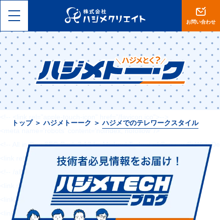
<!DOCTYPE html>
<html lang="ja">
お問い合わせ
<head>
<meta charset="utf-8">
<meta name="viewport" content="width=device-width, initial-scale=1, 
<meta name="format-detection" content="telephone=no">
<title>【岡山】集客設計に自信あり。ホームページ制作・ECサイト運営は
<!-- <link rel="shortcut icon" href="--><!--/favicon.ico">-->
<!-- <link rel="apple-touch-icon" href="/favicon.ico">-->
トップ
＞
ハジメトーーク
＞
ハジメでのテレワークスタイル
<meta name='robots' content='noindex, nofollow' />
<!-- All in One SEO Pack 2.12 by Michael Torbert of Semper Fi Web De
<link rel="canonical" href="https://hajimecreate.com/" />
<!-- /all in one seo pack -->
<link rel='dns-prefetch' href='//s0.wp.com' />
<link rel='dns-prefetch' href='//cdn.jsdelivr.net' />
<link rel='dns-prefetch' href='//s.w.org' />