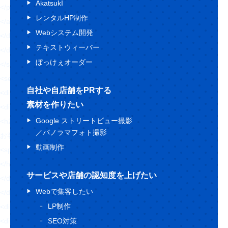
AkatsukI
</p>
レンタルHP制作
</a>
Webシステム開発
</div>
テキストウィーバー
</div>
ぼっけぇオーダー
</section>
<section class="topWorks">
自社や自店舗をPRする
<div class="topWorks-head">
素材を作りたい
<div class="Ttl1 topWorks-ttl">
Google ストリートビュー撮影
<h2 class="Ttl1-txt fz32 fw6 blue4 sfz16">
／パノラマフォト撮影
お客様にThank you!
動画制作
<span class="fz72 blue1 ffLo mt16 sfz32">最新制作実績</span>
</h2>
サービスや店舗の認知度を上げたい
</div>
Webで集客したい
</div>
LP制作
<div class="topWorks-body">
<div class="topWorks-img">
SEO対策