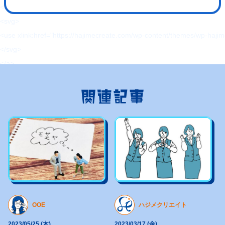
<a href="#page" class="pageTop inPageLinks">
<svg>
<use xlink:href="https://hajimecreate.com/wp-content/themes/wp-haj
</svg>
</a>
</div>
<div id="page"></div>
関連記事
<div class="container"><!-- container start -->
<div class="container-main">
<header class="header">
<div class="header-btn">
</div>
<p class="header-logo">
<svg>
<use xlink:href="https://hajimecreate.com/wp-content/themes/wp-haji
OOE
ハジメクリエイト
</svg>
2023/05/25 (木)
2023/03/17 (金)