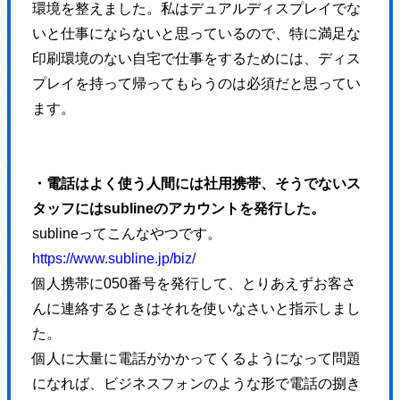
環境を整えました。私はデュアルディスプレイでな
float: right !important;
いと仕事にならないと思っているので、特に満足な
border: 0 !important;
印刷環境のない自宅で仕事をするためには、ディス
padding: 0 !important;
プレイを持って帰ってもらうのは必須だと思ってい
margin: 0 5px 0px 0 !important;
ます。
min-height: 30px !important;
line-height: 18px !important;
text-indent: 0 !important;
・電話はよく使う人間には社用携帯、そうでないス
}
タッフにはsublineのアカウントを発行した。
.wp_social_bookmarking_light img{
sublineってこんなやつです。
border: 0 !important;
https://www.subline.jp/biz/
padding: 0;
個人携帯に050番号を発行して、とりあえずお客さ
margin: 0;
んに連絡するときはそれを使いなさいと指示しまし
vertical-align: top !important;
た。
}
個人に大量に電話がかかってくるようになって問題
.wp_social_bookmarking_light_clear{
になれば、ビジネスフォンのような形で電話の捌き
clear: both !important;