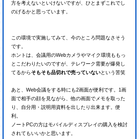
方を考えないといけないですが、ひとまずこれでし
}
のげるかと思っています。
#fb-root{
display: none;
}
この環境で実施してみて、今のところ問題なさそう
.wsbl_facebook_like iframe{
です。
max-width: none !important;
ホントは、会議用のWebカメラやマイク環境ももっ
}
とこだわりたいのですが、テレワーク需要が爆発し
.wsbl_pinterest a{
てるから
そもそも品切れで売っていない
という苦笑
border: 0px !important;
}
あと、Web会議をする時にも2画面が便利です。1画
</style>
面で相手の顔を見ながら、他の画面でメモを取った
<!-- END: WP Social Bookmarking Light HEAD -->
り、自分用・説明用資料を出したり出来ます。便
<!-- Jetpack Open Graph Tags -->
利。
<meta property="og:type" content="website" />
ノートPCの方はモバイルディスプレイの購入を検討
<meta property="og:title" content="【岡山】集客設計に
されてもいいかと思います。
<meta property="og:description" content="人と人、人とコンピュー