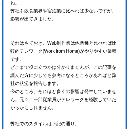
ね。
padding: 0 !important;
弊社も飲食業界や宿泊業に比べれば少ないですが、
}
影響が出てきました。
</style>
<link rel='stylesheet' id='wp-block-library-css' href='https://hajimecreat
<link rel='stylesheet' id='responsive-lightbox-swipebox-css' href='http
それはさておき、Web制作業は他業種と比べれば比
<link rel='stylesheet' id='sb-type-std-css' href='https://hajimecreate.c
較的テレワーク(Work from Home)がやりやすい業種
<link rel='stylesheet' id='sb-type-fb-css' href='https://hajimecreate.co
です。
<link rel='stylesheet' id='sb-type-fb-flat-css' href='https://hajimecreat
どこまで役に立つかは分かりませんが、この記事を
<link rel='stylesheet' id='sb-type-ln-css' href='https://hajimecreate.co
読んだ方に少しでも参考になるところがあればと弊
<link rel='stylesheet' id='sb-type-ln-flat-css' href='https://hajimecreat
社の状況を報告します。
<link rel='stylesheet' id='sb-type-pink-css' href='https://hajimecreate.
今のところ、それほど多くの影響は発生していませ
<link rel='stylesheet' id='sb-type-rtail-css' href='https://hajimecreate.
ん。元々、一部従業員がテレワークを経験していた
<link rel='stylesheet' id='sb-type-drop-css' href='https://hajimecreate
からかもしれません。
<link rel='stylesheet' id='sb-type-think-css' href='https://hajimecreate
<link rel='stylesheet' id='sb-no-br-css' href='https://hajimecreate.com/
弊社でのスタイルは下記の通り。
<link rel='stylesheet' id='ppress-frontend-css' href='https://hajimecre