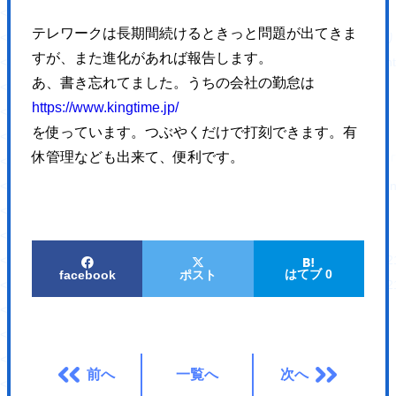
<meta property="og:url" content="https://hajimecreate.com/" />
テレワークは長期間続けるときっと問題が出てきま
<meta property="og:site_name" content="【岡山】集
すが、また進化があれば報告します。
<meta property="og:image" content="https://hajimecreate.com/wp-c
あ、書き忘れてました。うちの会社の勤怠は
<meta property="og:image:width" content="725" />
https://www.kingtime.jp/
<meta property="og:image:height" content="1024" />
を使っています。つぶやくだけで打刻できます。有
<meta property="og:locale" content="ja_JP" />
休管理なども出来て、便利です。
<meta name="twitter:text:title" content="おかやま子育て
<meta name="twitter:image" content="https://hajimecreate.com/wp-
<meta name="twitter:card" content="summary_large_image" />
<!-- End Jetpack Open Graph Tags -->
<link href="https://hajimecreate.com/wp-content/themes/wp-hajime2021/
はてブ 0
facebook
ポスト
<link href="https://hajimecreate.com/wp-content/themes/wp-hajime2021/
</head>
<body>
<div id="loading"></div>
前へ
一覧へ
次へ
<div id="pageTop">