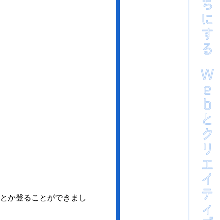
とか登ることができまし