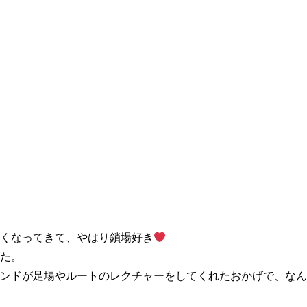
くなってきて、やはり鎖場好き
た。
ンドが足場やルートのレクチャーをしてくれたおかげで、なん