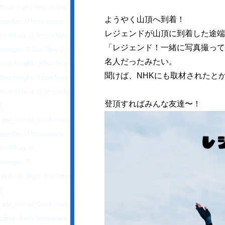
float: right !important;
ようやく山頂へ到着！
border: 0 !important;
レジェンドが山頂に到着した途端
padding: 0 !important;
「レジェンド！一緒に写真撮って
margin: 0 5px 0px 0 !important;
名人だったみたい。
min-height: 30px !important;
聞けば、NHKにも取材されたと
line-height: 18px !important;
text-indent: 0 !important;
登頂すればみんな友達〜！
}
.wp_social_bookmarking_light img{
border: 0 !important;
padding: 0;
margin: 0;
vertical-align: top !important;
}
.wp_social_bookmarking_light_clear{
clear: both !important;