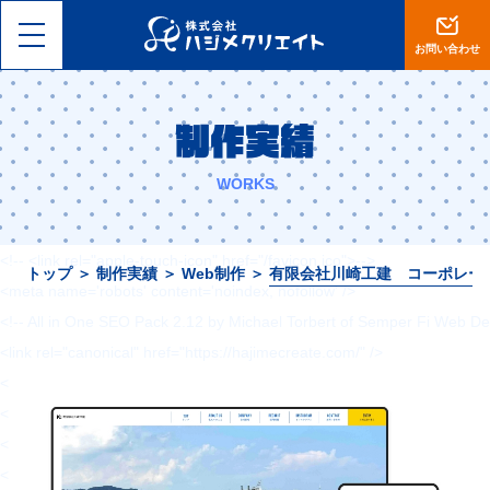
<!DOCTYPE html>
<html lang="ja">
お問い合わせ
<head>
<meta charset="utf-8">
制作実績
<meta name="viewport" content="width=device-width, initial-scale=1, 
<meta name="format-detection" content="telephone=no">
WORKS
<title>【岡山】集客設計に自信あり。ホームページ制作・ECサイト運営は
<!-- <link rel="shortcut icon" href="--><!--/favicon.ico">-->
<!-- <link rel="apple-touch-icon" href="/favicon.ico">-->
トップ
＞
制作実績
＞
Web制作
＞
有限会社川崎工建 コーポレー
<meta name='robots' content='noindex, nofollow' />
<!-- All in One SEO Pack 2.12 by Michael Torbert of Semper Fi Web De
<link rel="canonical" href="https://hajimecreate.com/" />
<!-- /all in one seo pack -->
<link rel='dns-prefetch' href='//s0.wp.com' />
<link rel='dns-prefetch' href='//cdn.jsdelivr.net' />
<link rel='dns-prefetch' href='//s.w.org' />