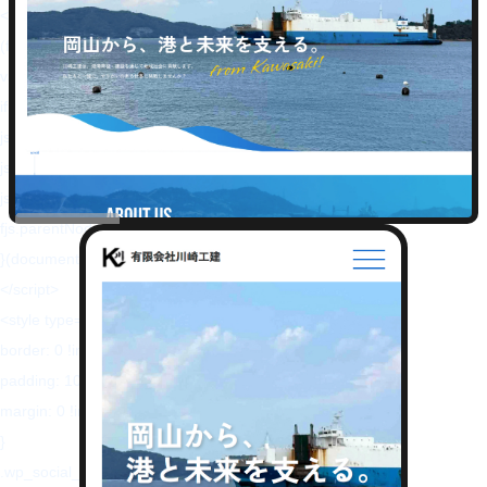
<!-- BEGIN: WP Social Bookmarking Light HEAD --><script>
(function (d, s, id) {
var js, fjs = d.getElementsByTagName(s)[0];
if (d.getElementById(id)) return;
js = d.createElement(s);
js.id = id;
js.src = "//connect.facebook.net/ja_JP/sdk.js#xfbml=1&version=v2.7";
fjs.parentNode.insertBefore(js, fjs);
}(document, 'script', 'facebook-jssdk'));
</script>
<style type="text/css">.wp_social_bookmarking_light{
border: 0 !important;
padding: 10px 0 20px 0 !important;
margin: 0 !important;
}
.wp_social_bookmarking_light div{