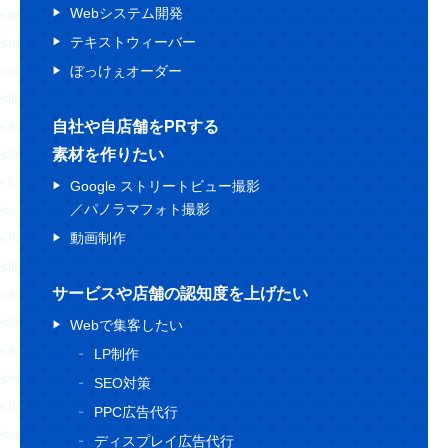
Webシステム開発
</p>
<nav>
テキストウィーバー
<ul class="header-nav">
ぼっけぇオーダー
<li>
<a href="https://hajimecreate.com/" class="fz16">ABOUT US</a>
自社や自店舗をPRする
</li>
素材を作りたい
<li>
Google ストリートビュー撮影
／パノラマフォト撮影
<a href="https://hajimecreate.com/" class="fz16">SERVICE</a>
</li>
動画制作
<li>
サービスや店舗の認知度を上げたい
<a href="https://hajimecreate.com/" class="fz16">WORKS</a>
</li>
Webで集客したい
</ul>
LP制作
</nav>
SEO対策
</header>
PPC広告代行
<article class="top">
ディスプレイ広告代行