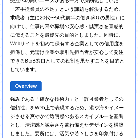
受注への高いニーズがある一方で深刻化していた
<link rel='stylesheet' id='ppress-flatpickr-css' href='https://hajimecrea
「若手従業員の不足」という課題を解決するため、
<link rel='stylesheet' id='ppress-select2-css' href='https://hajimecreat
求職者（主に20代〜50代前半の働き盛りの男性）に
<link rel='stylesheet' id='slickcss-css' href='https://hajimecreate.com/w
向けて、仕事内容や職場の安心感・誠実さを直感的
<link rel='stylesheet' id='slicktheme-css' href='https://hajimecreate.co
に伝えることを最優先の目的としました。同時に、
<link rel='stylesheet' id='valEngine-css' href='https://hajimecreate.co
Webサイトを初めて保有する企業としての信用度を
<link rel='stylesheet' id='jetpack_css-css' href='https://hajimecreate.co
担保し、元請け企業や取引先担当者が安心して発注
<script type='text/javascript' src='https://hajimecreate.com/wp-includes/
できるBtoB窓口としての役割を果たすことを目的と
<script type='text/javascript' src='https://hajimecreate.com/wp-includes/
しています。
<script type='text/javascript' src='https://hajimecreate.com/wp-content
<script type='text/javascript' src='https://hajimecreate.com/wp-includes
Overview
<script type='text/javascript' src='https://hajimecreate.com/wp-content/pl
強みである「確かな技術力」と「許可業者としての
<script type='text/javascript' id='responsive-lightbox-js-extra'>
信頼性」をWeb上で表現するため、港や海をイメー
/* <![CDATA[ */
ジさせる爽やかで透明感のあるスカイブルーを基調
var rlArgs = {"script":"swipebox","selector":"lightbox","customEvents
とし、清潔感と誠実さを兼ね備えたデザインを構築
/* ]]> */
しました。要所には、活気や若々しさを印象付ける
</script>