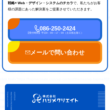
戦略× Web・デザイン・システムのチカラ
で、私たちがお客
<meta property="og:url" content="https://hajimecreate.com/" />
様の課題にあった解決案をご提案させていただきます。
<meta property="og:site_name" content="【岡山】集
<meta property="og:image" content="https://hajimecreate.com/wp-c
<meta property="og:image:width" content="725" />
086-250-2424
<meta property="og:image:height" content="1024" />
【受付時間】平日9：00～17：00（土日祝を除く）
<meta property="og:locale" content="ja_JP" />
<meta name="twitter:text:title" content="おかやま子育て
メールで問い合わせ
<meta name="twitter:image" content="https://hajimecreate.com/wp-
<meta name="twitter:card" content="summary_large_image" />
<!-- End Jetpack Open Graph Tags -->
<link href="https://hajimecreate.com/wp-content/themes/wp-hajime2021/
<link href="https://hajimecreate.com/wp-content/themes/wp-hajime2021/
</head>
<body>
<div id="loading"></div>
<div id="pageTop">