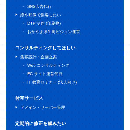
<div class="topKey">
SNS広告代行
<div class="topKey-box">
紙や映像で集客したい
<h1 class="topKey-ttl">
DTP 制作 (印刷物)
<picture>
おかやま厚生町ビジョン運営
<source type="image/webp"
srcset="https://hajimecreate.com/wp-content/themes/wp-hajime2021/
コンサルティングしてほしい
<img src="https://hajimecreate.com/wp-content/themes/wp-hajime202
集客設計・企画立案
alt="Webとクリエイティブでビジネスをかたちにする" class="imgBk" loadi
Web コンサルティング
</picture>
EC サイト運営代行
</h1>
IT 教育セミナー (法人向け)
</div>
<div class="topKey-cover"></div>
付帯サービス
</div>
ドメイン・サーバー管理
<section class="topImp">
<h2 class="fz32 ffF1 orange1">大切なお知らせ</h2>
定期的に修正を頼みたい
<div class="topImp-list lh17 fw6">