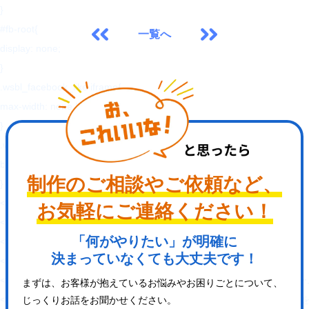
}
#fb-root{
一覧へ
display: none;
}
.wsbl_facebook_like iframe{
max-width: none !important;
}
.wsbl_pinterest a{
border: 0px !important;
制作のご相談やご依頼など、
}
</style>
お気軽にご連絡ください！
<!-- END: WP Social Bookmarking Light HEAD -->
「何がやりたい」が明確に
<!-- Jetpack Open Graph Tags -->
決まっていなくても大丈夫です！
<meta property="og:type" content="website" />
<meta property="og:title" content="【岡山】集客設計に
まずは、お客様が抱えているお悩みやお困りごとについて、
<meta property="og:description" content="人と人、人とコンピュー
じっくりお話をお聞かせください。