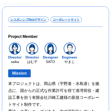
padding: 0 !important;
}
</style>
レスポンシブWebデザイン
コーポレートサイト
<link rel='stylesheet' id='wp-block-library-css' href='https://hajimecreat
<link rel='stylesheet' id='responsive-lightbox-swipebox-css' href='http
Project Member
<link rel='stylesheet' id='sb-type-std-css' href='https://hajimecreate.c
<link rel='stylesheet' id='sb-type-fb-css' href='https://hajimecreate.co
<link rel='stylesheet' id='sb-type-fb-flat-css' href='https://hajimecreat
Director
Director
Designer
Engineer
<link rel='stylesheet' id='sb-type-ln-css' href='https://hajimecreate.co
saika
はむ子
SATO
やまじ
<link rel='stylesheet' id='sb-type-ln-flat-css' href='https://hajimecreat
<link rel='stylesheet' id='sb-type-pink-css' href='https://hajimecreate.
Mission
<link rel='stylesheet' id='sb-type-rtail-css' href='https://hajimecreate.
本プロジェクトは、岡山県（宇野港・水島港）を拠
<link rel='stylesheet' id='sb-type-drop-css' href='https://hajimecreate
点に、国からの正式な作業許可を得て港湾荷役・建
<link rel='stylesheet' id='sb-type-think-css' href='https://hajimecreate
設工事を担う有限会社川崎工建様の新規コーポレー
<link rel='stylesheet' id='sb-no-br-css' href='https://hajimecreate.com/
トサイト制作です。
<link rel='stylesheet' id='ppress-frontend-css' href='https://hajimecre