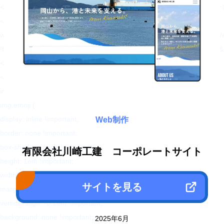
<link rel="alternate" type="application/rss+xml"
<script type="text/javascript">
window._wpemojiSettings = {"baseUrl":"https:\/\/s.w.org\/images\/core\/em
!function(e,a,t){var n,r,o,i=a.createElement("canvas"),p=i.getContex
</script>
<style type="text/css">
img.wp-smiley,
img.emoji {
display: inline !important;
Web制作
border: none !important;
box-shadow: none !important;
有限会社川崎工建 コーポレートサイト
height: 1em !important;
width: 1em !important;
サイトを見る
margin: 0 .07em !important;
vertical-align: -0.1em !important;
background: none !important;
2025年6月