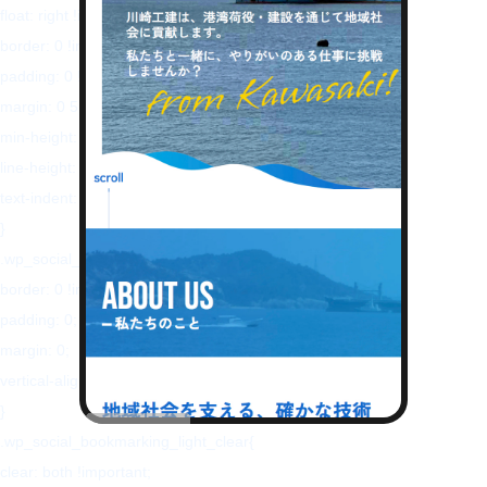
float: right !important;
border: 0 !important;
padding: 0 !important;
margin: 0 5px 0px 0 !important;
min-height: 30px !important;
line-height: 18px !important;
text-indent: 0 !important;
}
.wp_social_bookmarking_light img{
border: 0 !important;
padding: 0;
margin: 0;
vertical-align: top !important;
}
.wp_social_bookmarking_light_clear{
clear: both !important;