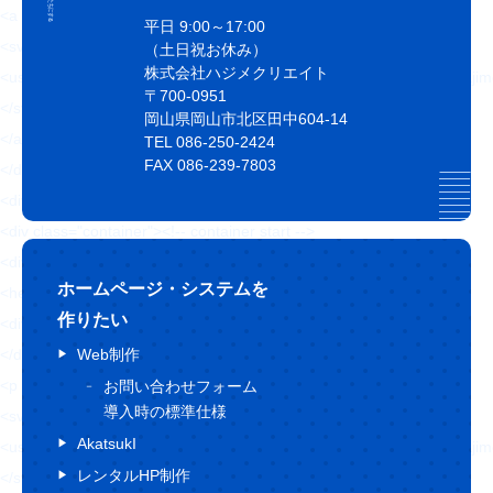
<a href="#page" class="pageTop inPageLinks">
平日 9:00～17:00
<svg>
（土日祝お休み）
株式会社ハジメクリエイト
<use xlink:href="https://hajimecreate.com/wp-content/themes/wp-haj
〒700-0951
</svg>
岡山県岡山市北区田中604-14
</a>
TEL 086-250-2424
FAX 086-239-7803
</div>
<div id="page"></div>
<div class="container"><!-- container start -->
<div class="container-main">
ホームページ・システムを
<header class="header">
作りたい
<div class="header-btn">
</div>
Web制作
<p class="header-logo">
お問い合わせフォーム
導入時の標準仕様
<svg>
AkatsukI
<use xlink:href="https://hajimecreate.com/wp-content/themes/wp-haji
レンタルHP制作
</svg>