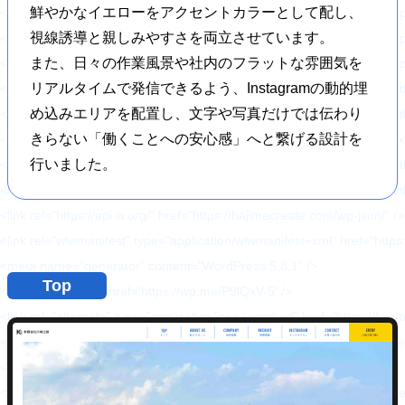
鮮やかなイエローをアクセントカラーとして配し、
<script type='text/javascript' src='https://hajimecreate.com/wp-content/p
視線誘導と親しみやすさを両立させています。
<script type='text/javascript' src='https://hajimecreate.com/wp-content/pl
また、日々の作業風景や社内のフラットな雰囲気を
<script type='text/javascript' src='https://hajimecreate.com/wp-content/
リアルタイムで発信できるよう、Instagramの動的埋
<script type='text/javascript' src='https://hajimecreate.com/wp-conten
め込みエリアを配置し、文字や写真だけでは伝わり
<script type='text/javascript' src='https://hajimecreate.com/wp-content/t
きらない「働くことへの安心感」へと繋げる設計を
<script type='text/javascript' src='https://cdn.jsdelivr.net/npm/shuffle-t
行いました。
<script type='text/javascript' src='https://hajimecreate.com/wp-conten
<script type='text/javascript' src='https://hajimecreate.com/wp-conten
<link rel="https://api.w.org/" href="https://hajimecreate.com/wp-json/" 
<link rel="wlwmanifest" type="application/wlwmanifest+xml" href="http
<meta name="generator" content="WordPress 5.8.1" />
Top
<link rel='shortlink' href='https://wp.me/P9lQxV-5' />
<link rel="alternate" type="application/json+oembed" h
<link rel="alternate" type="text/xml+oembed" href="htt
<link rel='dns-prefetch' href='//v0.wordpress.com'/>
<style type='text/css'>img#wpstats{display:none}</style><style type="t