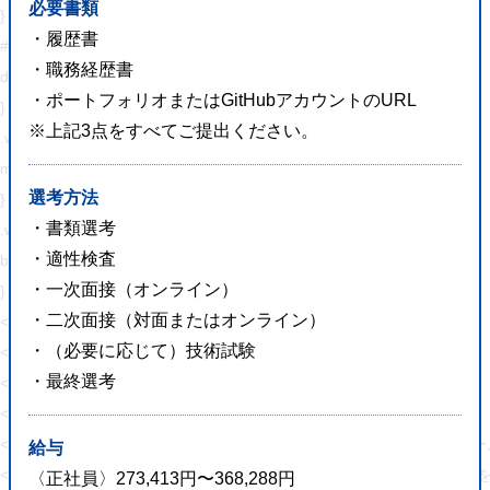
必要書類
}
・履歴書
#fb-root{
・職務経歴書
display: none;
・ポートフォリオまたはGitHubアカウントのURL
}
※上記3点をすべてご提出ください。
.wsbl_facebook_like iframe{
max-width: none !important;
選考方法
}
・書類選考
.wsbl_pinterest a{
・適性検査
border: 0px !important;
・一次面接（オンライン）
}
・二次面接（対面またはオンライン）
</style>
・（必要に応じて）技術試験
<!-- END: WP Social Bookmarking Light HEAD -->
・最終選考
<!-- Jetpack Open Graph Tags -->
<meta property="og:type" content="website" />
<meta property="og:title" content="【岡山】集客設計に
給与
<meta property="og:description" content="人と人、人とコンピュー
〈正社員〉273,413円〜368,288円