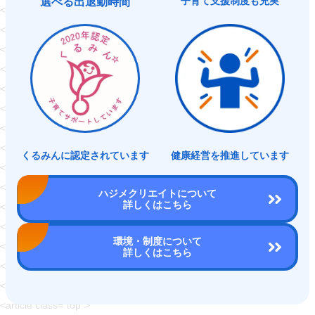
子育て支援制度も充実
選べる出退勤時間
</p>
<nav>
<ul class="header-nav">
<li>
<a href="https://hajimecreate.com/" class="fz16">ABOUT US</a>
</li>
<li>
<a href="https://hajimecreate.com/" class="fz16">SERVICE</a>
くるみんに
認定されています
健康経営を
推進しています
</li>
<li>
ハジメクリエイトについて
詳しくはこちら
<a href="https://hajimecreate.com/" class="fz16">WORKS</a>
</li>
環境・制度について
</ul>
詳しくはこちら
</nav>
</header>
<article class="top">