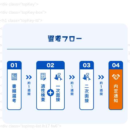
<div class="topKey">
<div class="topKey-box">
<h1 class="topKey-ttl">
<picture>
<source type="image/webp"
選考フロー
srcset="https://hajimecreate.com/wp-content/themes/wp-hajime2021/
<img src="https://hajimecreate.com/wp-content/themes/wp-hajime202
alt="Webとクリエイティブでビジネスをかたちにする" class="imgBk" loadi
</picture>
</h1>
</div>
<div class="topKey-cover"></div>
</div>
<section class="topImp">
<h2 class="fz32 ffF1 orange1">大切なお知らせ</h2>
<div class="topImp-list lh17 fw6">