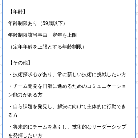
<script type='text/javascript' src='https://hajimecreate.com/wp-content/p
【年齢】
<script type='text/javascript' src='https://hajimecreate.com/wp-content/pl
<script type='text/javascript' src='https://hajimecreate.com/wp-content/
年齢制限あり（59歳以下）
<script type='text/javascript' src='https://hajimecreate.com/wp-conten
年齢制限該当事由 定年を上限
<script type='text/javascript' src='https://hajimecreate.com/wp-content/t
（定年年齢を上限とする年齢制限）
<script type='text/javascript' src='https://cdn.jsdelivr.net/npm/shuffle-t
<script type='text/javascript' src='https://hajimecreate.com/wp-conten
【その他】
<script type='text/javascript' src='https://hajimecreate.com/wp-conten
<link rel="https://api.w.org/" href="https://hajimecreate.com/wp-json/" 
・技術探求心があり、常に新しい技術に挑戦したい方
<link rel="wlwmanifest" type="application/wlwmanifest+xml" href="http
・チーム開発を円滑に進めるためのコミュニケーショ
<meta name="generator" content="WordPress 5.8.1" />
ン能力がある方
<link rel='shortlink' href='https://wp.me/P9lQxV-5' />
・自ら課題を発見し、解決に向けて主体的に行動でき
<link rel="alternate" type="application/json+oembed" h
る方
<link rel="alternate" type="text/xml+oembed" href="htt
<link rel='dns-prefetch' href='//v0.wordpress.com'/>
・将来的にチームを牽引し、技術的なリーダーシップ
<style type='text/css'>img#wpstats{display:none}</style><style type="t
を発揮したい方