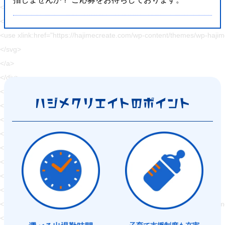
<a href="#page" class="pageTop inPageLinks">
<svg>
<use xlink:href="https://hajimecreate.com/wp-content/themes/wp-haj
</svg>
</a>
</div>
<div id="page"></div>
ハジメクリエイト
のポイント
<div class="container"><!-- container start -->
<div class="container-main">
<header class="header">
<div class="header-btn">
</div>
<p class="header-logo">
<svg>
<use xlink:href="https://hajimecreate.com/wp-content/themes/wp-haji
</svg>