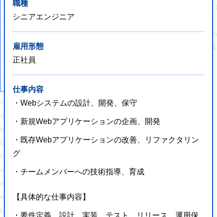
職種
<link rel="alternate" type="application/rss+xml"
シニアエンジニア
<script type="text/javascript">
window._wpemojiSettings = {"baseUrl":"https:\/\/s.w.org\/images\/core\/em
雇用形態
!function(e,a,t){var n,r,o,i=a.createElement("canvas"),p=i.getContex
正社員
</script>
<style type="text/css">
img.wp-smiley,
仕事内容
img.emoji {
・Webシステムの設計、開発、保守
display: inline !important;
・新規Webアプリケーションの企画、開発
border: none !important;
・既存Webアプリケーションの改善、リファクタリン
box-shadow: none !important;
グ
height: 1em !important;
width: 1em !important;
・チームメンバーへの技術指導、育成
margin: 0 .07em !important;
vertical-align: -0.1em !important;
【具体的な仕事内容】
background: none !important;
・要件定義、設計、実装、テスト、リリース、運用保