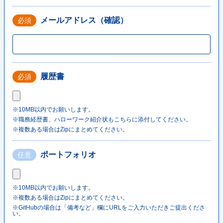
<source type="image/webp" media="(max-width: 1023px)"
メールアドレス（確認）
必須
srcset="https://hajimecreate.com/wp-content/themes/wp-hajime2021/
<source media="(max-width: 1023px)"
srcset="https://hajimecreate.com/wp-content/themes/wp-hajime2021/
<source type="image/webp"
履歴書
必須
srcset="https://hajimecreate.com/wp-content/themes/wp-hajime2021/
<img src="https://hajimecreate.com/wp-content/themes/wp-hajime202
alt="集客・設計" class="imgBk" loading="lazy">
※10MB以内でお願いします。
</picture>
※職務経歴書、ハローワーク紹介状もこちらに添付してください。
※複数ある場合はZipにまとめてください。
<p class="topNav-txt1">
集客・設計
ポートフォリオ
任意
<svg>
<use xlink:href="https://hajimecreate.com/wp-content/themes/wp-haj
※10MB以内でお願いします。
</svg>
※複数ある場合はZipにまとめてください。
</p>
※GitHubの場合は「備考など」欄にURLをご入力いただきご提出くださ
い。
</a>