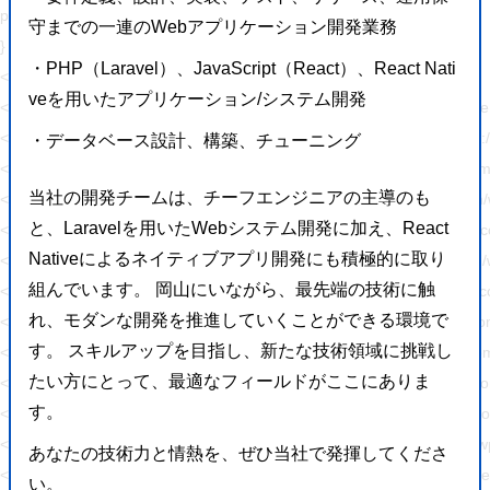
padding: 0 !important;
守までの一連のWebアプリケーション開発業務
}
・PHP（Laravel）、JavaScript（React）、React Nati
</style>
veを用いたアプリケーション/システム開発
<link rel='stylesheet' id='wp-block-library-css' href='https://hajimecreat
<link rel='stylesheet' id='responsive-lightbox-swipebox-css' href='http
・データベース設計、構築、チューニング
<link rel='stylesheet' id='sb-type-std-css' href='https://hajimecreate.c
当社の開発チームは、チーフエンジニアの主導のも
<link rel='stylesheet' id='sb-type-fb-css' href='https://hajimecreate.co
と、Laravelを用いたWebシステム開発に加え、React
<link rel='stylesheet' id='sb-type-fb-flat-css' href='https://hajimecreat
Nativeによるネイティブアプリ開発にも積極的に取り
<link rel='stylesheet' id='sb-type-ln-css' href='https://hajimecreate.co
組んでいます。 岡山にいながら、最先端の技術に触
<link rel='stylesheet' id='sb-type-ln-flat-css' href='https://hajimecreat
れ、モダンな開発を推進していくことができる環境で
<link rel='stylesheet' id='sb-type-pink-css' href='https://hajimecreate.
す。 スキルアップを目指し、新たな技術領域に挑戦し
<link rel='stylesheet' id='sb-type-rtail-css' href='https://hajimecreate.
たい方にとって、最適なフィールドがここにありま
<link rel='stylesheet' id='sb-type-drop-css' href='https://hajimecreate
す。
<link rel='stylesheet' id='sb-type-think-css' href='https://hajimecreate
<link rel='stylesheet' id='sb-no-br-css' href='https://hajimecreate.com/
あなたの技術力と情熱を、ぜひ当社で発揮してくださ
<link rel='stylesheet' id='ppress-frontend-css' href='https://hajimecre
い。