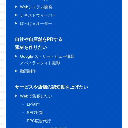
</svg>
Webシステム開発
</a>
テキストウィーバー
</div>
ぼっけぇオーダー
</div>
</div>
自社や自店舗をPRする
</section>
素材を作りたい
<section class="topBlog">
Google ストリートビュー撮影
<div class="topBlog-head">
／パノラマフォト撮影
<div class="Ttl1 topBlog-ttl">
動画制作
<h2 class="Ttl1-txt fz32 fw6 blue4 topBlog-ttl--txt sfz16">
日々執筆中！
サービスや店舗の認知度を上げたい
<span class="fz72 ffLo blue1 sfz32">日々お役立ち情報</span>
Webで集客したい
</h2>
LP制作
</div>
SEO対策
</div>
PPC広告代行
<div class="topBlog-body">