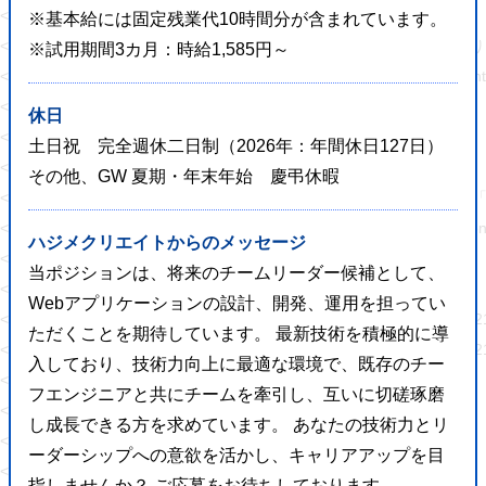
<meta property="og:url" content="https://hajimecreate.com/" />
※基本給には固定残業代10時間分が含まれています。
<meta property="og:site_name" content="【岡山】集
※試用期間3カ月：時給1,585円～
<meta property="og:image" content="https://hajimecreate.com/wp-c
<meta property="og:image:width" content="725" />
休日
<meta property="og:image:height" content="1024" />
土日祝 完全週休二日制（2026年：年間休日127日）
<meta property="og:locale" content="ja_JP" />
その他、GW 夏期・年末年始 慶弔休暇
<meta name="twitter:text:title" content="おかやま子育て
<meta name="twitter:image" content="https://hajimecreate.com/wp-
ハジメクリエイトからのメッセージ
<meta name="twitter:card" content="summary_large_image" />
当ポジションは、将来のチームリーダー候補として、
<!-- End Jetpack Open Graph Tags -->
Webアプリケーションの設計、開発、運用を担ってい
<link href="https://hajimecreate.com/wp-content/themes/wp-hajime2021/
ただくことを期待しています。 最新技術を積極的に導
<link href="https://hajimecreate.com/wp-content/themes/wp-hajime2021/
入しており、技術力向上に最適な環境で、既存のチー
</head>
フエンジニアと共にチームを牽引し、互いに切磋琢磨
<body>
し成長できる方を求めています。 あなたの技術力とリ
<div id="loading"></div>
ーダーシップへの意欲を活かし、キャリアアップを目
<div id="pageTop">
指しませんか？ ご応募をお待ちしております。