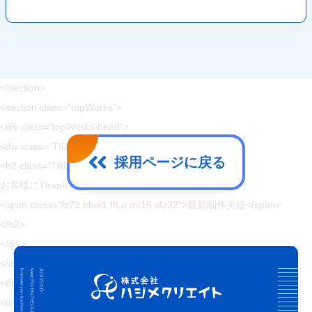
</p>
</a>
</div>
</div>
</section>
<section class="topWorks">
<div class="topWorks-head">
<div class="Ttl1 topWorks-ttl">
採用ページに戻る
<h2 class="Ttl1-txt fz32 fw6 blue4 sfz16">
お客様にThank you!
<span class="fz72 blue1 ffLo mt16 sfz32">最新制作実績</span>
</h2>
</div>
</div>
<div class="topWorks-body">
<div class="topWorks-img">