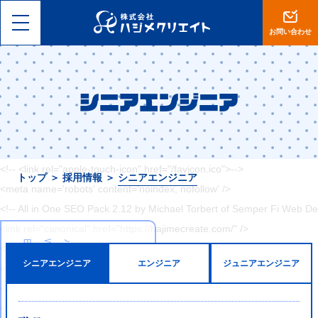
<!DOCTYPE html>
<html lang="ja">
お問い合わせ
<head>
<meta charset="utf-8">
<meta name="viewport" content="width=device-width, initial-scale=1, 
シニアエンジニア
<meta name="format-detection" content="telephone=no">
<title>【岡山】集客設計に自信あり。ホームページ制作・ECサイト運営は
<!-- <link rel="shortcut icon" href="--><!--/favicon.ico">-->
<!-- <link rel="apple-touch-icon" href="/favicon.ico">-->
トップ
＞
採用情報
＞
シニアエンジニア
<meta name='robots' content='noindex, nofollow' />
<!-- All in One SEO Pack 2.12 by Michael Torbert of Semper Fi Web De
<link rel="canonical" href="https://hajimecreate.com/" />
<!-- /all in one seo pack -->
シニアエンジニア
エンジニア
ジュニアエンジニア
<link rel='dns-prefetch' href='//s0.wp.com' />
<link rel='dns-prefetch' href='//cdn.jsdelivr.net' />
<link rel='dns-prefetch' href='//s.w.org' />