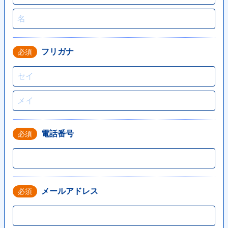
<source media="(max-width: 1023px)"
srcset="https://hajimecreate.com/wp-content/themes/wp-hajime2021/
<source type="image/webp"
srcset="https://hajimecreate.com/wp-content/themes/wp-hajime2021/
フリガナ
必須
<img src="https://hajimecreate.com/wp-content/themes/wp-hajime202
alt="WEB制作" class="imgBk" loading="lazy">
</picture>
<p class="topNav-txt1">
WEB制作
電話番号
必須
<svg>
<use xlink:href="https://hajimecreate.com/wp-content/themes/wp-haj
</svg>
</p>
メールアドレス
必須
</a>
<a href="" title="集客・設計" class="topNav-link topNav-link2">
<picture>