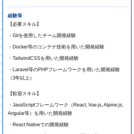
<!-- BEGIN: WP Social Bookmarking Light HEAD --><script>
(function (d, s, id) {
経験等
var js, fjs = d.getElementsByTagName(s)[0];
【必要スキル】
if (d.getElementById(id)) return;
・Gitを使用したチーム開発経験
js = d.createElement(s);
js.id = id;
・Docker等のコンテナ技術を用いた開発経験
js.src = "//connect.facebook.net/ja_JP/sdk.js#xfbml=1&version=v2.7";
・TailwindCSSを用いた開発経験
fjs.parentNode.insertBefore(js, fjs);
・Laravel等のPHPフレームワークを用いた開発経験
}(document, 'script', 'facebook-jssdk'));
（3年以上）
</script>
<style type="text/css">.wp_social_bookmarking_light{
【歓迎スキル】
border: 0 !important;
padding: 10px 0 20px 0 !important;
・JavaScriptフレームワーク（React, Vue.js, Alpine.js,
margin: 0 !important;
Angular等）を用いた開発経験
}
・React Nativeでの開発経験
.wp_social_bookmarking_light div{