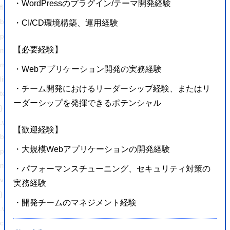
・WordPressのプラグイン/テーマ開発経験
float: right !important;
border: 0 !important;
・CI/CD環境構築、運用経験
padding: 0 !important;
【必要経験】
margin: 0 5px 0px 0 !important;
min-height: 30px !important;
・Webアプリケーション開発の実務経験
line-height: 18px !important;
・チーム開発におけるリーダーシップ経験、またはリ
text-indent: 0 !important;
ーダーシップを発揮できるポテンシャル
}
.wp_social_bookmarking_light img{
【歓迎経験】
border: 0 !important;
・大規模Webアプリケーションの開発経験
padding: 0;
margin: 0;
・パフォーマンスチューニング、セキュリティ対策の
vertical-align: top !important;
実務経験
}
・開発チームのマネジメント経験
.wp_social_bookmarking_light_clear{
clear: both !important;