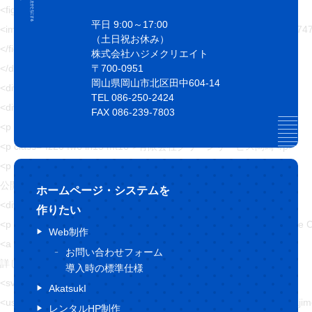
<figure>
平日 9:00～17:00
<img src="https://hajimecreate.com/wp-content/uploads/2021/0
（土日祝お休み）
</figure>
株式会社ハジメクリエイト
〒700-0951
</div>
岡山県岡山市北区田中604-14
<div class="topWorks-content">
TEL 086-250-2424
<div class="topWorks-content__box">
FAX 086-239-7803
<p class="fz24 sfz20">2021/08/27 (金)</p>
<p class="fz20 fw6 lh15 mt16">有限会社グリーンサービス岡崎</p>
<p class="fz16 lh20 mt24">
公開年月：2021年8月 </p>
ホームページ・システムを
<div class="topWorks-content__cate">
作りたい
<p class="Cate Cate--blue1">コーポレートサイト</p><p class="Ca
Web制作
<a href="" class="Btn1 mt48">
お問い合わせフォーム
詳しくはこちら
導入時の標準仕様
<svg>
AkatsukI
<use xlink:href="https://hajimecreate.com/wp-content/themes/wp-haj
レンタルHP制作