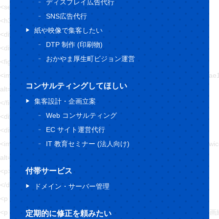
ディスプレイ広告代行
<section class="topBlog-box Line1">
SNS広告代行
<h3 class="fz56 ffF1 tac sfz36">ブログ</h3>
紙や映像で集客したい
<div class="topBlog-group1">
DTP 制作 (印刷物)
<div class="topBlog-item1">
おかやま厚生町ビジョン運営
<figure>
<img src="https://hajimecreate.com/wp-content/uploads/2021/09/21
コンサルティングしてほしい
alt="絵画ってどうみるの？ -西洋絵画編-" loading="lazy">
集客設計・企画立案
</figure>
Web コンサルティング
<div class="topBlog-item1__content">
EC サイト運営代行
<div class="topBlog-item1__icn">
IT 教育セミナー (法人向け)
<img src="https://hajimecreate.com/wp-content/uploads/2020/08/newi
alt="アバター" loading="lazy">
付帯サービス
<p>ハリネズミ</p>
</div>
ドメイン・サーバー管理
<p class="fz18 mt12 blue1 fw6">2021/09/16 (木)</p>
<p class="fz18 mt8 fw6 lh15 sfz16">絵画ってどうみるの？ -西洋絵画編
定期的に修正を頼みたい