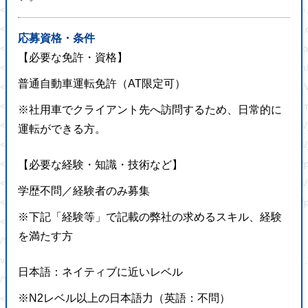
<link rel='stylesheet' id='ppress-flatpickr-css' href='https://hajimecrea
<link rel='stylesheet' id='ppress-select2-css' href='https://hajimecreat
応募資格・条件
<link rel='stylesheet' id='slickcss-css' href='https://hajimecreate.com/w
【必要な免許・資格】
<link rel='stylesheet' id='slicktheme-css' href='https://hajimecreate.co
普通自動車運転免許（AT限定可）
<link rel='stylesheet' id='valEngine-css' href='https://hajimecreate.co
<link rel='stylesheet' id='jetpack_css-css' href='https://hajimecreate.co
※社用車でクライアント先へ訪問するため、日常的に
<script type='text/javascript' src='https://hajimecreate.com/wp-includes/
運転ができる方。
<script type='text/javascript' src='https://hajimecreate.com/wp-includes/
<script type='text/javascript' src='https://hajimecreate.com/wp-content
【必要な経験・知識・技術など】
<script type='text/javascript' src='https://hajimecreate.com/wp-includes
学歴不問／経験者のみ募集
<script type='text/javascript' src='https://hajimecreate.com/wp-content/pl
※下記「経験等」で記載の弊社の求めるスキル、経験
<script type='text/javascript' id='responsive-lightbox-js-extra'>
を満たす方
/* <![CDATA[ */
var rlArgs = {"script":"swipebox","selector":"lightbox","customEvents
日本語：ネイティブに近いレベル
/* ]]> */
※N2レベル以上の日本語力（英語：不問）
</script>