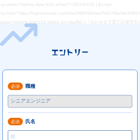
<p class="topImp-date fz16 white1">2021/03/31 (水)</p>
<a href="https://hajimecreate.com/%e3%80%8e%e3%81%
class="topImp-link fz18 white1 my-shuffle">『おかやま子育
</div>
</section>
<section class="topNav">
エントリー
<div class="topNav-body">
<h2 class="topNav-ttl fz32 lh14 blue4 sfz14">
まずはコチラから
<span class="fz72 ffLo blue1 sfz30">ハジメクリエイトが<br>できるこ
職種
必須
</h2>
<div class="topNav-group clearfix">
<a href="" title="WEB制作" class="topNav-link topNav-link1">
<picture>
氏名
必須
<source type="image/webp" media="(max-width: 1023px)"
srcset="https://hajimecreate.com/wp-content/themes/wp-hajime2021/