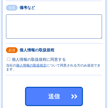
<a href="" title="コンサルティング" class="topNav-link topNav-link2">
備考など
任意
<picture>
<source type="image/webp" media="(max-width: 1023px)"
srcset="https://hajimecreate.com/wp-content/themes/wp-hajime2021/
<source media="(max-width: 1023px)"
srcset="https://hajimecreate.com/wp-content/themes/wp-hajime2021/
<source type="image/webp"
個人情報の取扱規程
必須
srcset="https://hajimecreate.com/wp-content/themes/wp-hajime2021/
<img src="https://hajimecreate.com/wp-content/themes/wp-hajime202
個人情報の取扱規程に同意する
alt="コンサルティング" class="imgBk" loading="lazy">
当社の
個人情報の取扱規定
について同意される方のみ送信でき
ます。
</picture>
<p class="topNav-txt1 topNav-txt1--c">
コンサルティング
<svg>
送信
<use xlink:href="https://hajimecreate.com/wp-content/themes/wp-haj
</svg>