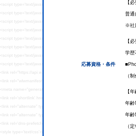
【必
<script type='text/javascript' src='https://hajimecreate.com/wp-content/p
<script type='text/javascript' src='https://hajimecreate.com/wp-content/pl
普通
<script type='text/javascript' src='https://hajimecreate.com/wp-content/
※社
<script type='text/javascript' src='https://hajimecreate.com/wp-conten
<script type='text/javascript' src='https://hajimecreate.com/wp-content/t
【必
<script type='text/javascript' src='https://cdn.jsdelivr.net/npm/shuffle-t
学歴
<script type='text/javascript' src='https://hajimecreate.com/wp-conten
<script type='text/javascript' src='https://hajimecreate.com/wp-conten
応募資格・条件
■Ph
<link rel="https://api.w.org/" href="https://hajimecreate.com/wp-json/" 
（制
<link rel="wlwmanifest" type="application/wlwmanifest+xml" href="http
<meta name="generator" content="WordPress 5.8.1" />
【年
<link rel='shortlink' href='https://wp.me/P9lQxV-5' />
年齢
<link rel="alternate" type="application/json+oembed" h
年齢
<link rel="alternate" type="text/xml+oembed" href="htt
<link rel='dns-prefetch' href='//v0.wordpress.com'/>
（定
<style type='text/css'>img#wpstats{display:none}</style><style type="t