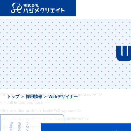
<!DOCTYPE html>
<html lang="ja">
<head>
<meta charset="utf-8">
<meta name="viewport" content="width=device-width, initial-scale=1, 
<meta name="format-detection" content="telephone=no">
<title>【岡山】集客設計に自信あり。ホームページ制作・ECサイト運営は
<!-- <link rel="shortcut icon" href="--><!--/favicon.ico">-->
<!-- <link rel="apple-touch-icon" href="/favicon.ico">-->
<meta name='robots' content='noindex, nofollow' />
<!-- All in One SEO Pack 2.12 by Michael Torbert of Semper Fi Web De
<link rel="canonical" href="https://hajimecreate.com/" />
トップ
＞
採用情報
＞
Webデザイナー
<!-- /all in one seo pack -->
<link rel='dns-prefetch' href='//s0.wp.com' />
<link rel='dns-prefetch' href='//cdn.jsdelivr.net' />
<link rel='dns-prefetch' href='//s.w.org' />