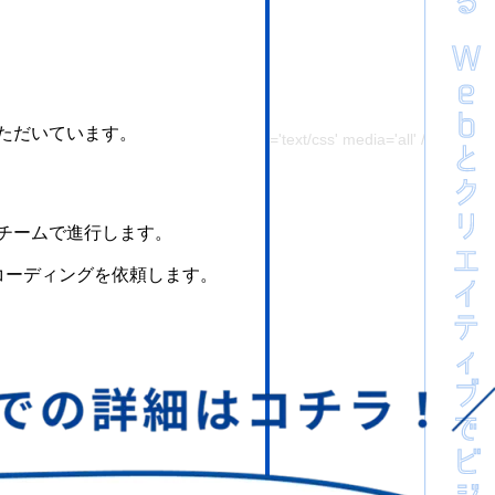
xt/css' media='all' />
ただいています。
ebox/swipebox.min.css?ver=2.3.2' type='text/css' media='all' />
'text/css' media='all' />
ext/css' media='all' />
 type='text/css' media='all' />
チームで進行します。
xt/css' media='all' />
コーディングを依頼します。
type='text/css' media='all' />
e='text/css' media='all' />
='text/css' media='all' />
pe='text/css' media='all' />
pe='text/css' media='all' />
css' media='all' />
r=3.1.19' type='text/css' media='all' />