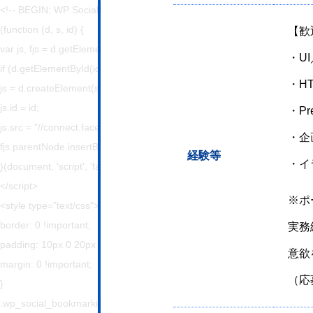
<!-- BEGIN: WP Social Bookmarking Light HEAD --><script>
(function (d, s, id) {
【歓
var js, fjs = d.getElementsByTagName(s)[0];
・U
if (d.getElementById(id)) return;
・H
js = d.createElement(s);
js.id = id;
・Pr
js.src = "//connect.facebook.net/ja_JP/sdk.js#xfbml=1&version=v2.7";
・企
fjs.parentNode.insertBefore(js, fjs);
経験等
・イ
}(document, 'script', 'facebook-jssdk'));
</script>
※ポ
<style type="text/css">.wp_social_bookmarking_light{
border: 0 !important;
実務
padding: 10px 0 20px 0 !important;
意欲
margin: 0 !important;
（応
}
.wp_social_bookmarking_light div{