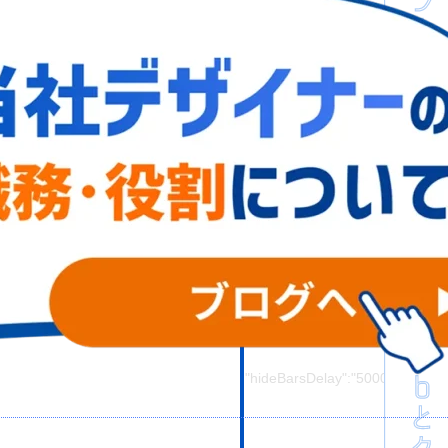
s?ver=3.1.19' type='text/css' media='all' />
er=5.8.1' type='text/css' media='all' />
all' />
s' media='all' />
query.css' type='text/css' media='all' />
edia='all' />
t>
=2.3.2' id='responsive-lightbox-swipebox-js'></script>
?ver=5.8.1' id='responsive-lightbox-infinite-scroll-js'></script>
0","removeBarsOnMobile":"0","hideBars":"1","hideBarsDelay":"5000","vid