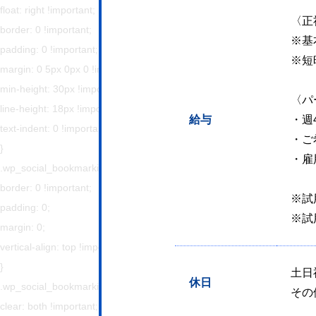
float: right !important;
〈正社
border: 0 !important;
※基
padding: 0 !important;
※短
margin: 0 5px 0px 0 !important;
min-height: 30px !important;
〈パ
line-height: 18px !important;
給与
・週
text-indent: 0 !important;
・ご
}
・雇
.wp_social_bookmarking_light img{
border: 0 !important;
※試
padding: 0;
※試
margin: 0;
vertical-align: top !important;
}
土日
休日
.wp_social_bookmarking_light_clear{
その
clear: both !important;