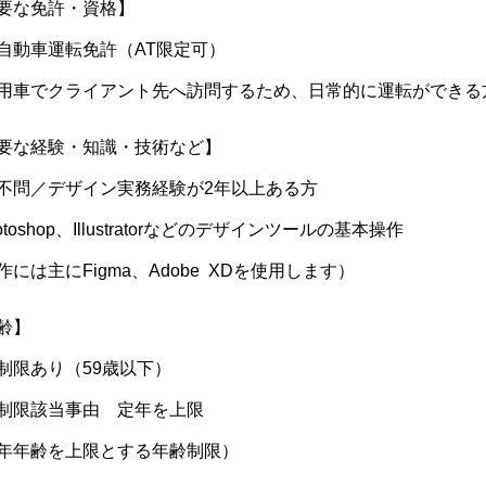
要な免許・資格】
lugins/responsive-lightbox/js/front.js?ver=2.3.2' id='responsive-lightbox-
ugins/wp-user-avatar/assets/flatpickr/flatpickr.min.js?ver=5.8.1' id='ppre
自動車運転免許（AT限定可）
plugins/wp-user-avatar/assets/select2/select2.min.js?ver=5.8.1' id='ppre
用車でクライアント先へ訪問するため、日常的に運転ができる
t/themes/wp-hajime2021/js/svgxuse.min.js?ver=5.8.1' id='svgxuse-js'></s
hemes/wp-hajime2021/js/slick/slick.min.js?ver=5.8.1' id='slick-js'></scri
要な経験・知識・技術など】
ext@0.3.0/build/shuffle-text.min.js?ver=1634087549' id='shuffle-js'></scri
不問／デザイン実務経験が2年以上ある方
t/themes/wp-hajime2021/js/validationEngine/jquery.validationEngine.js?
t/themes/wp-hajime2021/js/validationEngine/jquery.validationEngine-ja.j
otoshop、Illustratorなどのデザインツールの基本操作
/><link rel="alternate" type="application/json" href="https://hajimecrea
作には主にFigma、Adobe XDを使用します）
s://hajimecreate.com/wp-includes/wlwmanifest.xml" />
齢】
制限あり（59歳以下）
ref="https://hajimecreate.com/wp-json/oembed/1.0/embed?
制限該当事由 定年を上限
ps://hajimecreate.com/wp-json/oembed/1.0/embed?url=http
年年齢を上限とする年齢制限）
ext/css">.recentcomments a{display:inline !important;padding:0 !importa