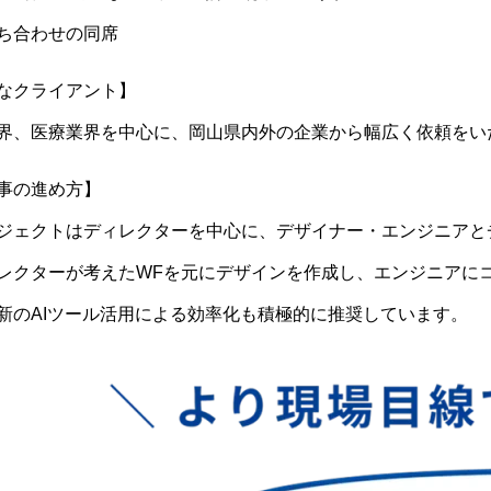
ち合わせの同席
なクライアント】
e.com/wp-includes/css/dist/block-library/style.min.css?ver=5.8.1' type='te
界、医療業界を中心に、岡山県内外の企業から幅広く依頼をい
s://hajimecreate.com/wp-content/plugins/responsive-lightbox/assets/swip
om/wp-content/plugins/speech-bubble/css/sb-type-std.css?ver=5.8.1' type=
事の進め方】
m/wp-content/plugins/speech-bubble/css/sb-type-fb.css?ver=5.8.1' type='t
e.com/wp-content/plugins/speech-bubble/css/sb-type-fb-flat.css?ver=5.8.1'
ジェクトはディレクターを中心に、デザイナー・エンジニアと
m/wp-content/plugins/speech-bubble/css/sb-type-ln.css?ver=5.8.1' type='te
レクターが考えたWFを元にデザインを作成し、エンジニアに
e.com/wp-content/plugins/speech-bubble/css/sb-type-ln-flat.css?ver=5.8.1' 
新のAIツール活用による効率化も積極的に推奨しています。
com/wp-content/plugins/speech-bubble/css/sb-type-pink.css?ver=5.8.1' typ
com/wp-content/plugins/speech-bubble/css/sb-type-rtail.css?ver=5.8.1' type
.com/wp-content/plugins/speech-bubble/css/sb-type-drop.css?ver=5.8.1' ty
.com/wp-content/plugins/speech-bubble/css/sb-type-think.css?ver=5.8.1' ty
wp-content/plugins/speech-bubble/css/sb-no-br.css?ver=5.8.1' type='text/
ate.com/wp-content/plugins/wp-user-avatar/assets/css/frontend.min.css?ve