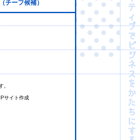
ー（チーフ候補）
&raquo; おかやま子育て応援宣言企業「アドバンス企業」に認定されました のコメントのフィー
ore\/emoji\/13.1.0\/svg\/","svgExt":".svg","source":{"concatemoji":"https
arRect(0,0,i.width,i.height),p.fillText(a.apply(this,e),0,0);e=i.toDa
す。
HPサイト作成