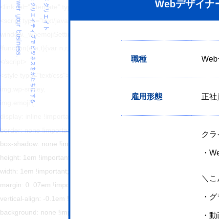
Webデザイナ
<link rel="alternate" type="application/rss+xml"
<script type="text/javascript">
window._wpemojiSettings = {"baseUrl":"https:\/\/s.w.org\/images\/core\/em
!function(e,a,t){var n,r,o,i=a.createElement("canvas"),p=i.getContex
職種
We
</script>
<style type="text/css">
img.wp-smiley,
雇用形態
正社
img.emoji {
display: inline !important;
border: none !important;
クラ
box-shadow: none !important;
・W
height: 1em !important;
width: 1em !important;
＼こ
margin: 0 .07em !important;
・グ
vertical-align: -0.1em !important;
background: none !important;
・動