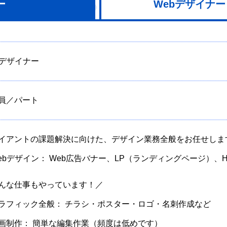
ー
Webデザイナ
 title="【岡山】集客設計に自信あり。ホームページ制作・ECサイト運営はハジメクリエイト 
oji\/13.1.0\/72x72\/","ext":".png","svgUrl":"https:\/\/s.w.org\/images\/c
t&&i.getContext("2d");function s(e,t){var a=String.fromCharCode;p.cle
bデザイナー
員／パート
イアントの課題解決に向けた、デザイン業務全般をお任せしま
ebデザイン： Web広告バナー、LP（ランディングページ）、
んな仕事もやっています！／
ラフィック全般： チラシ・ポスター・ロゴ・名刺作成など
画制作： 簡単な編集作業（頻度は低めです）