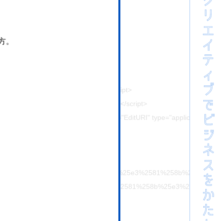
js'></script>
ss-flatpickr-js'></script>
ss-select2-js'></script>
方。
cript>
pt>
pt>
ver=1634087549' id='valEngine-js'></script>
s?ver=1634087549' id='valEngineJa-js'></script>
te.com/wp-json/wp/v2/pages/5" /><link rel="EditURI" type="application/rs
url=https%3A%2F%2Fhajimecreate.com%2F%25e3%2581%258a%25
s%3A%2F%2Fhajimecreate.com%2F%25e3%2581%258a%25e3%2581%
nt;margin:0 !important;}</style>