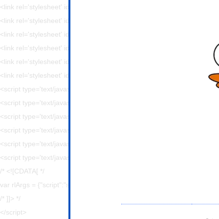
<link rel='stylesheet' id='ppress-flatpickr-css' href='https://hajimecrea
<link rel='stylesheet' id='ppress-select2-css' href='https://hajimecreat
<link rel='stylesheet' id='slickcss-css' href='https://hajimecreate.com/w
<link rel='stylesheet' id='slicktheme-css' href='https://hajimecreate.co
<link rel='stylesheet' id='valEngine-css' href='https://hajimecreate.co
<link rel='stylesheet' id='jetpack_css-css' href='https://hajimecreate.co
<script type='text/javascript' src='https://hajimecreate.com/wp-includes/
<script type='text/javascript' src='https://hajimecreate.com/wp-includes/
<script type='text/javascript' src='https://hajimecreate.com/wp-content
<script type='text/javascript' src='https://hajimecreate.com/wp-includes
<script type='text/javascript' src='https://hajimecreate.com/wp-content/pl
<script type='text/javascript' id='responsive-lightbox-js-extra'>
/* <![CDATA[ */
var rlArgs = {"script":"swipebox","selector":"lightbox","customEvents
/* ]]> */
</script>