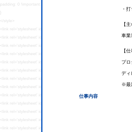
padding: 0 !important;
・打
}
</style>
【主
<link rel='stylesheet' id='wp-block-library-css' href='https://hajimecreat
車業
<link rel='stylesheet' id='responsive-lightbox-swipebox-css' href='http
<link rel='stylesheet' id='sb-type-std-css' href='https://hajimecreate.c
【仕
<link rel='stylesheet' id='sb-type-fb-css' href='https://hajimecreate.co
<link rel='stylesheet' id='sb-type-fb-flat-css' href='https://hajimecreat
プロ
<link rel='stylesheet' id='sb-type-ln-css' href='https://hajimecreate.co
ディ
<link rel='stylesheet' id='sb-type-ln-flat-css' href='https://hajimecreat
※最
<link rel='stylesheet' id='sb-type-pink-css' href='https://hajimecreate.
<link rel='stylesheet' id='sb-type-rtail-css' href='https://hajimecreate.
仕事内容
<link rel='stylesheet' id='sb-type-drop-css' href='https://hajimecreate
<link rel='stylesheet' id='sb-type-think-css' href='https://hajimecreate
<link rel='stylesheet' id='sb-no-br-css' href='https://hajimecreate.com/
<link rel='stylesheet' id='ppress-frontend-css' href='https://hajimecre