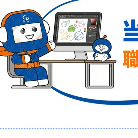
te.com/wp-content/plugins/wp-user-avatar/assets/flatpickr/flatpickr.min.cs
e.com/wp-content/plugins/wp-user-avatar/assets/select2/select2.min.css?v
p-content/themes/wp-hajime2021/js/slick/slick.css' type='text/css' media='
m/wp-content/themes/wp-hajime2021/js/slick/slick-theme.css' type='text/cs
m/wp-content/themes/wp-hajime2021/js/validationEngine/validationEngine.j
m/wp-content/plugins/jetpack/css/jetpack.css?ver=7.2.3' type='text/css' m
js/jquery/jquery.min.js?ver=3.6.0' id='jquery-core-js'></script>
js/jquery/jquery-migrate.min.js?ver=3.3.2' id='jquery-migrate-js'></scrip
/plugins/responsive-lightbox/assets/swipebox/jquery.swipebox.min.js?ver
/js/underscore.min.js?ver=1.13.1' id='underscore-js'></script>
ugins/responsive-lightbox/assets/infinitescroll/infinite-scroll.pkgd.min.js
":"","activeGalleries":"1","animation":"1","hideCloseButtonOnMobile":"