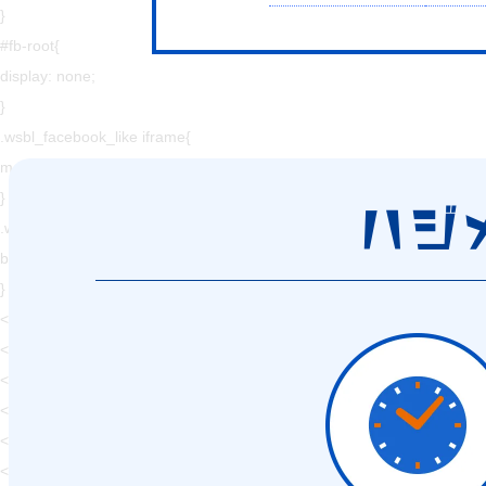
}
#fb-root{
display: none;
}
.wsbl_facebook_like iframe{
max-width: none !important;
}
ハジ
.wsbl_pinterest a{
border: 0px !important;
}
</style>
<!-- END: WP Social Bookmarking Light HEAD -->
<!-- Jetpack Open Graph Tags -->
<meta property="og:type" content="website" />
<meta property="og:title" content="【岡山】集客設計に
<meta property="og:description" content="人と人、人とコンピュー