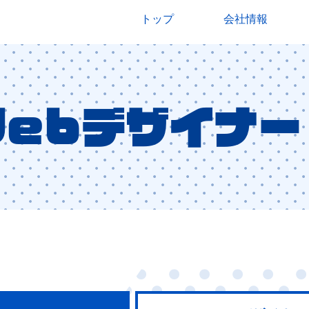
トップ
会社情報
user-scalable=no">
Webデザイナー
ハジメクリエイト | 人と人、人とコンピュータをつなぐ。</title>
sign[228,274] -->