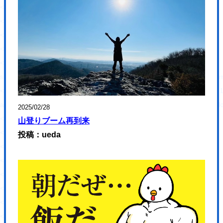
<div class="topKey">
<div class="topKey-box">
<h1 class="topKey-ttl">
<picture>
<source type="image/webp"
srcset="https://hajimecreate.com/wp-content/themes/wp-hajime2021/
<img src="https://hajimecreate.com/wp-content/themes/wp-hajime202
alt="Webとクリエイティブでビジネスをかたちにする" class="imgBk" loadi
2025/02/28
</picture>
山登りブーム再到来
</h1>
投稿：ueda
</div>
<div class="topKey-cover"></div>
</div>
<section class="topImp">
<h2 class="fz32 ffF1 orange1">大切なお知らせ</h2>
<div class="topImp-list lh17 fw6">