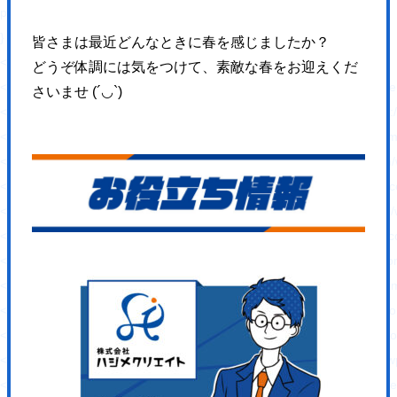
padding: 0 !important;
}
皆さまは最近どんなときに春を感じましたか？
</style>
どうぞ体調には気をつけて、素敵な春をお迎えくだ
<link rel='stylesheet' id='wp-block-library-css' href='https://hajimecreat
さいませ
(´◡`)
<link rel='stylesheet' id='responsive-lightbox-swipebox-css' href='http
<link rel='stylesheet' id='sb-type-std-css' href='https://hajimecreate.c
<link rel='stylesheet' id='sb-type-fb-css' href='https://hajimecreate.co
<link rel='stylesheet' id='sb-type-fb-flat-css' href='https://hajimecreat
<link rel='stylesheet' id='sb-type-ln-css' href='https://hajimecreate.co
<link rel='stylesheet' id='sb-type-ln-flat-css' href='https://hajimecreat
<link rel='stylesheet' id='sb-type-pink-css' href='https://hajimecreate.
<link rel='stylesheet' id='sb-type-rtail-css' href='https://hajimecreate.
<link rel='stylesheet' id='sb-type-drop-css' href='https://hajimecreate
<link rel='stylesheet' id='sb-type-think-css' href='https://hajimecreate
<link rel='stylesheet' id='sb-no-br-css' href='https://hajimecreate.com/
<link rel='stylesheet' id='ppress-frontend-css' href='https://hajimecre