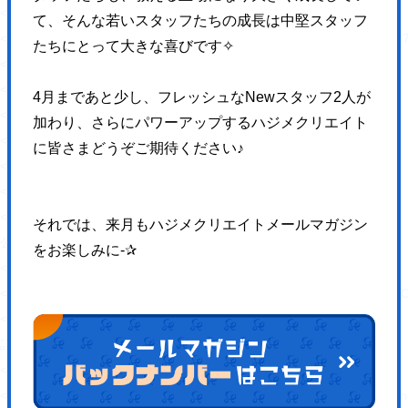
<figure>
て、
そんな若いスタッフたちの成長は中堅スタッフ
<img src="https://hajimecreate.com/wp-content/uploads/2021/0
たちにとって大きな喜びです✧
</figure>
</div>
4月まであと少し、フレッシュなNewスタッフ2人が
<div class="topWorks-content">
加わり、さらにパワーアップするハジメクリエイト
<div class="topWorks-content__box">
に皆さまどうぞご期待ください♪
<p class="fz24 sfz20">2021/08/27 (金)</p>
<p class="fz20 fw6 lh15 mt16">有限会社グリーンサービス岡崎</p>
<p class="fz16 lh20 mt24">
それでは、来月もハジメクリエイトメールマガジン
公開年月：2021年8月 </p>
をお楽しみに-✰
<div class="topWorks-content__cate">
<p class="Cate Cate--blue1">コーポレートサイト</p><p class="Ca
<a href="" class="Btn1 mt48">
詳しくはこちら
<svg>
<use xlink:href="https://hajimecreate.com/wp-content/themes/wp-haj