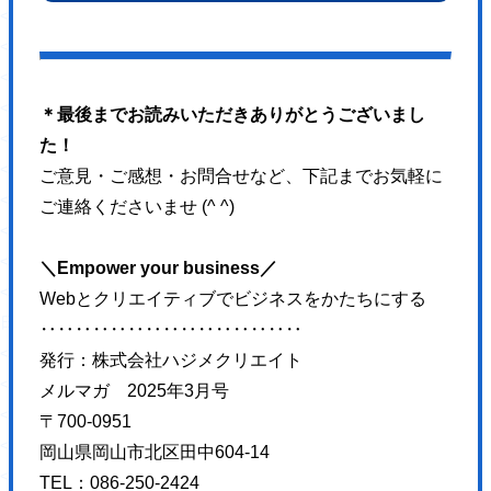
</svg>
</a>
</div>
</div>
＊最後までお読みいただきありがとうございまし
</div>
た！
</section>
ご意見・ご感想・お問合せなど、下記までお気軽に
<section class="topBlog">
ご連絡くださいませ (^ ^)
<div class="topBlog-head">
<div class="Ttl1 topBlog-ttl">
＼Empower your business／
<h2 class="Ttl1-txt fz32 fw6 blue4 topBlog-ttl--txt sfz16">
Webとクリエイティブでビジネスをかたちにする
日々執筆中！
‥‥‥‥‥‥‥‥‥‥‥‥‥‥‥
<span class="fz72 ffLo blue1 sfz32">日々お役立ち情報</span>
発行：株式会社ハジメクリエイト
</h2>
メルマガ 2025年3月号
</div>
〒700-0951
</div>
岡山県岡山市北区田中604-14
<div class="topBlog-body">
TEL：086-250-2424