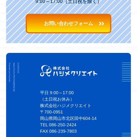
9:00～17:00（土日祝を除く）
</div>
<a href="https://hajimecreate.com/labo/%e7%b5%b5%e7%
</div>
お問い合わせフォーム
<div class="topBlog-item1">
<figure>
<img src="https://hajimecreate.com/wp-content/uploads/2021/07/de
alt="もしお客様が聴覚障がい者だったら？" loading="lazy">
</figure>
<div class="topBlog-item1__content">
<div class="topBlog-item1__icn">
<img src="https://hajimecreate.com/wp-content/uploads/2020/08/new
平日 9:00～17:00
alt="アバター" loading="lazy">
（土日祝お休み）
株式会社ハジメクリエイト
<p>tashima</p>
〒700-0951
</div>
岡山県岡山市北区田中604-14
<p class="fz18 mt12 blue1 fw6">2021/09/08 (水)</p>
TEL 086-250-2424
FAX 086-239-7803
<p class="fz18 mt8 fw6 lh15 sfz16">もしお客様が聴覚障がい者だった