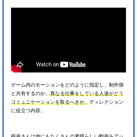
}
#fb-root{
display: none;
}
.wsbl_facebook_like iframe{
max-width: none !important;
}
.wsbl_pinterest a{
border: 0px !important;
}
ゲーム内のモーションをどのように指定し、制作側
</style>
と共有するのか。
異なる仕事をしている人達がどう
<!-- END: WP Social Bookmarking Light HEAD -->
コミュニケーションを取るべきか。
ディレクション
<!-- Jetpack Open Graph Tags -->
に役立つ内容。
<meta property="og:type" content="website" />
<meta property="og:title" content="【岡山】集客設計に
<meta property="og:description" content="人と人、人とコンピュー
桜井さんは他にもたくさんの素晴らしい動画をアッ