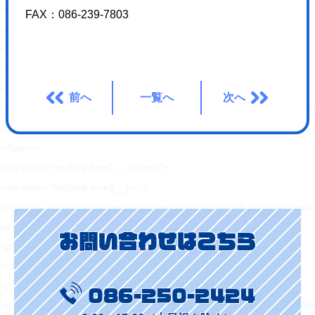
<section class="topBlog-box Line1">
FAX：086-239-7803
<h3 class="fz56 ffF1 tac sfz36">ブログ</h3>
<div class="topBlog-group1">
<div class="topBlog-item1">
<figure>
前へ
一覧へ
次へ
<img src="https://hajimecreate.com/wp-content/uploads/2021/09/21
alt="絵画ってどうみるの？ -西洋絵画編-" loading="lazy">
</figure>
<div class="topBlog-item1__content">
<div class="topBlog-item1__icn">
<img src="https://hajimecreate.com/wp-content/uploads/2020/08/newi
alt="アバター" loading="lazy">
お問い合わせはこちら
<p>ハリネズミ</p>
</div>
<p class="fz18 mt12 blue1 fw6">2021/09/16 (木)</p>
086-250-2424
<p class="fz18 mt8 fw6 lh15 sfz16">絵画ってどうみるの？ -西洋絵画編