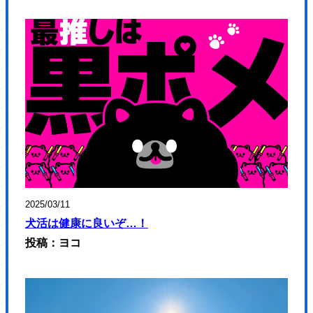
</p>
<nav>
<ul class="header-nav">
<li>
<a href="https://hajimecreate.com/" class="fz16">ABOUT US</a>
</li>
<li>
<a href="https://hajimecreate.com/" class="fz16">SERVICE</a>
</li>
<li>
2025/03/11
<a href="https://hajimecreate.com/" class="fz16">WORKS</a>
犬活は健康に良いぞ…！
</li>
投稿：ヨコ
</ul>
</nav>
</header>
<article class="top">