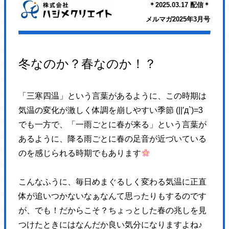
＊2025.03.17 配信＊
<link rel="alternate" type="application/rss+xml"
メルマガ2025年3月号
<script type="text/javascript">
window._wpemojiSettings = {"baseUrl":"https:\/\/s.w.org\/images\/core\/em
!function(e,a,t){var n,r,o,i=a.createElement("canvas"),p=i.getContex
冬なのか？春なのか！？
</script>
<style type="text/css">
img.wp-smiley,
「三寒四温」という言葉があるように、この時期は
img.emoji {
気温の変化が激しく体調を崩しやすい季節 (||′д`)=3
display: inline !important;
でも一方で、「一雨ごとに春が来る」という言葉が
border: none !important;
あるように、降る雨ごとに春の足音が近づいている
box-shadow: none !important;
のを感じられる時期でもあります
height: 1em !important;
width: 1em !important;
こんなふうに、毎日めまぐるしく変わる気温に正直
margin: 0 .07em !important;
体が追いつかないなぁなんて思ったりもするのです
vertical-align: -0.1em !important;
が、
でも！だからこそ？ちょっとした春の兆しを見
background: none !important;
つけたときにはなんだか良い気分になりますよね♪