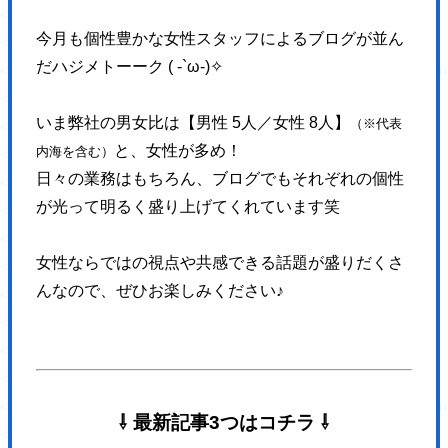
<a href="#page" class="pageTop inPageLinks">
今月も個性豊かな女性スタッフによるブログが並ん
<svg>
だハジメトーーク ( -`ω-)✧
<use xlink:href="https://hajimecreate.com/wp-content/themes/wp-haj
</svg>
いま弊社の男女比は【男性 5人／女性 8人】
（※代表
</a>
と、女性が多め！
内海を含む）
</div>
日々の業務はもちろん、ブログでもそれぞれの個性
<div id="page"></div>
が光って明るく盛り上げてくれています笑
<div class="container"><!-- container start -->
<div class="container-main">
女性ならではの視点や共感できる話題が盛りだくさ
<header class="header">
んなので、ぜひお楽しみください♪
<div class="header-btn">
</div>
<p class="header-logo">
<svg>
<use xlink:href="https://hajimecreate.com/wp-content/themes/wp-haji
⇩ 最新記事3つはコチラ ⇩
</svg>