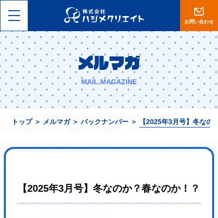
<!DOCTYPE html>
<html lang="ja">
お問い合わせ
<head>
<meta charset="utf-8">
メルマガ
<meta name="viewport" content="width=device-width, initial-scale=1, 
<meta name="format-detection" content="telephone=no">
MAIL MAGAZINE
<title>【岡山】集客設計に自信あり。ホームページ制作・ECサイト運営は
<!-- <link rel="shortcut icon" href="--><!--/favicon.ico">-->
<!-- <link rel="apple-touch-icon" href="/favicon.ico">-->
トップ
＞
メルマガ
＞
バックナンバー
＞
【2025年3月号】冬な
<meta name='robots' content='noindex, nofollow' />
<!-- All in One SEO Pack 2.12 by Michael Torbert of Semper Fi Web De
<link rel="canonical" href="https://hajimecreate.com/" />
<!-- /all in one seo pack -->
<link rel='dns-prefetch' href='//s0.wp.com' />
【2025年3月号】冬なのか？春なのか！？
<link rel='dns-prefetch' href='//cdn.jsdelivr.net' />
<link rel='dns-prefetch' href='//s.w.org' />