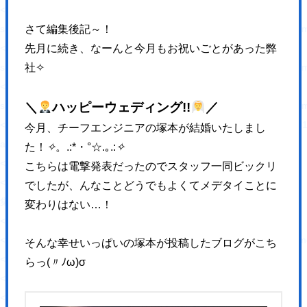
<source type="image/webp" media="(max-width: 1023px)"
さて編集後記～！
srcset="https://hajimecreate.com/wp-content/themes/wp-hajime2021/
先月に続き、なーんと今月もお祝いごとがあった弊
<source media="(max-width: 1023px)"
社✧
srcset="https://hajimecreate.com/wp-content/themes/wp-hajime2021/
<source type="image/webp"
＼
ハッピーウェディング!!
／
srcset="https://hajimecreate.com/wp-content/themes/wp-hajime2021/
<img src="https://hajimecreate.com/wp-content/themes/wp-hajime202
今月、チーフエンジニアの塚本が結婚いたしまし
alt="集客・設計" class="imgBk" loading="lazy">
た！
✧
。.:*・°☆.｡.:
✧
</picture>
こちらは電撃発表だったのでスタッフ一同ビックリ
<p class="topNav-txt1">
でしたが、んなことどうでもよくてメデタイことに
集客・設計
変わりはない…！
<svg>
<use xlink:href="https://hajimecreate.com/wp-content/themes/wp-haj
そんな幸せいっぱいの塚本が投稿したブログがこち
</svg>
らっ(〃ﾉω)σ
</p>
</a>