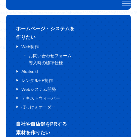
</div>
<a href="https://hajimecreate.com/labo/%e3%82%82%e3%
</div>
ホームページ・システムを
</div>
作りたい
<div class="topBlog-btn topBlog-btn--white">
Web制作
<a href="">
お問い合わせフォーム
導入時の標準仕様
AkatsukI
レンタルHP制作
Webシステム開発
テキストウィーバー
ぼっけぇオーダー
自社や自店舗をPRする
素材を作りたい