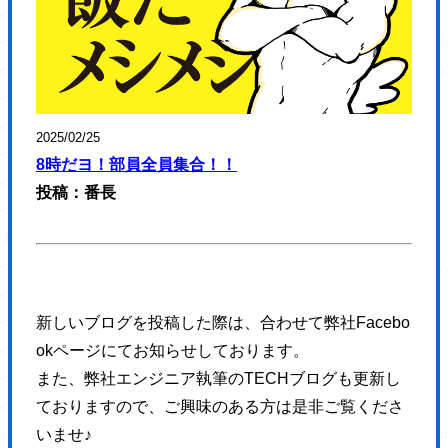
<p class="topImp-date fz16 white1">2021/03/31 (水)</p>
<a href="https://hajimecreate.com/%e3%80%8e%e3%81%
class="topImp-link fz18 white1 my-shuffle">『おかやま子育
</div>
</section>
2025/02/25
<section class="topNav">
8時だヨ！部員全員集合！！
<div class="topNav-body">
投稿：番長
<h2 class="topNav-ttl fz32 lh14 blue4 sfz14">
まずはコチラから
<span class="fz72 ffLo blue1 sfz30">ハジメクリエイトが<br>できるこ
</h2>
<div class="topNav-group clearfix">
新しいブログを投稿した際は、合わせて弊社Facebo
<a href="" title="WEB制作" class="topNav-link topNav-link1">
okページにてお知らせしております。
<picture>
また、弊社エンジニア執筆のTECHブログも更新し
<source type="image/webp" media="(max-width: 1023px)"
ておりますので、ご興味のある方は是非ご覧くださ
srcset="https://hajimecreate.com/wp-content/themes/wp-hajime2021/
いませ♪