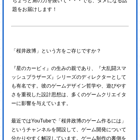
ちょっと肩の力を抜いて・・・でも、タメになる話
<script type='text/javascript' src='https://hajimecreate.com/wp-content/p
題をお届けします！
<script type='text/javascript' src='https://hajimecreate.com/wp-content/pl
<script type='text/javascript' src='https://hajimecreate.com/wp-content/
<script type='text/javascript' src='https://hajimecreate.com/wp-conten
<script type='text/javascript' src='https://hajimecreate.com/wp-content/t
<script type='text/javascript' src='https://cdn.jsdelivr.net/npm/shuffle-t
「桜井政博」という方をご存じですか？
<script type='text/javascript' src='https://hajimecreate.com/wp-conten
<script type='text/javascript' src='https://hajimecreate.com/wp-conten
『星のカービィ』の生みの親であり、『大乱闘スマ
<link rel="https://api.w.org/" href="https://hajimecreate.com/wp-json/" 
ッシュブラザーズ』シリーズのディレクターとして
<link rel="wlwmanifest" type="application/wlwmanifest+xml" href="http
も有名です。彼のゲームデザイン哲学や、遊びやす
<meta name="generator" content="WordPress 5.8.1" />
さを重視した設計思想は、多くのゲームクリエイタ
<link rel='shortlink' href='https://wp.me/P9lQxV-5' />
ーに影響を与えています。
<link rel="alternate" type="application/json+oembed" h
<link rel="alternate" type="text/xml+oembed" href="htt
最近ではYouTubeで「桜井政博のゲーム作るには」
<link rel='dns-prefetch' href='//v0.wordpress.com'/>
というチャンネルを開設して、ゲーム開発について
<style type='text/css'>img#wpstats{display:none}</style><style type="t
分かりやすく解説しています。ゲーム制作の裏側を