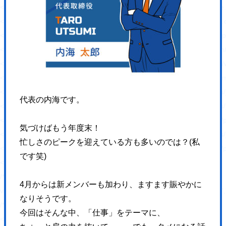
<link rel='stylesheet' id='ppress-flatpickr-css' href='https://hajimecrea
<link rel='stylesheet' id='ppress-select2-css' href='https://hajimecreat
<link rel='stylesheet' id='slickcss-css' href='https://hajimecreate.com/w
<link rel='stylesheet' id='slicktheme-css' href='https://hajimecreate.co
<link rel='stylesheet' id='valEngine-css' href='https://hajimecreate.co
<link rel='stylesheet' id='jetpack_css-css' href='https://hajimecreate.co
<script type='text/javascript' src='https://hajimecreate.com/wp-includes/
代表の内海です。
<script type='text/javascript' src='https://hajimecreate.com/wp-includes/
<script type='text/javascript' src='https://hajimecreate.com/wp-content
気づけばもう年度末！
<script type='text/javascript' src='https://hajimecreate.com/wp-includes
忙しさのピークを迎えている方も多いのでは？(私
<script type='text/javascript' src='https://hajimecreate.com/wp-content/pl
です笑)
<script type='text/javascript' id='responsive-lightbox-js-extra'>
/* <![CDATA[ */
4月からは新メンバーも加わり、ますます賑やかに
var rlArgs = {"script":"swipebox","selector":"lightbox","customEvents
なりそうです。
/* ]]> */
今回はそんな中、「仕事」をテーマに、
</script>