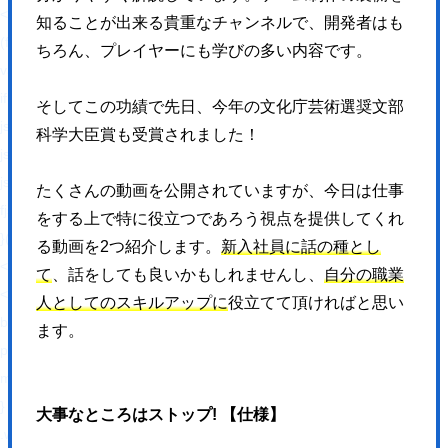
<!-- BEGIN: WP Social Bookmarking Light HEAD --><script>
知ることが出来る貴重なチャンネルで、開発者はも
(function (d, s, id) {
ちろん、プレイヤーにも学びの多い内容です。
var js, fjs = d.getElementsByTagName(s)[0];
if (d.getElementById(id)) return;
そしてこの功績で先日、今年の文化庁芸術選奨文部
js = d.createElement(s);
科学大臣賞も受賞されました！
js.id = id;
js.src = "//connect.facebook.net/ja_JP/sdk.js#xfbml=1&version=v2.7";
たくさんの動画を公開されていますが、今日は仕事
fjs.parentNode.insertBefore(js, fjs);
をする上で特に役立つであろう視点を提供してくれ
}(document, 'script', 'facebook-jssdk'));
る動画を2つ紹介します。
新入社員に話の種とし
</script>
て
、話をしても良いかもしれませんし、
自分の職業
<style type="text/css">.wp_social_bookmarking_light{
人としてのスキルアップに
役立てて頂ければと思い
border: 0 !important;
ます。
padding: 10px 0 20px 0 !important;
margin: 0 !important;
}
大事なところはストップ! 【仕様】
.wp_social_bookmarking_light div{