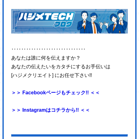
<source media="(max-width: 1023px)"
srcset="https://hajimecreate.com/wp-content/themes/wp-hajime2021/
<source type="image/webp"
srcset="https://hajimecreate.com/wp-content/themes/wp-hajime2021/
<img src="https://hajimecreate.com/wp-content/themes/wp-hajime202
alt="WEB制作" class="imgBk" loading="lazy">
‥‥‥‥‥‥‥‥‥‥‥‥‥‥‥
</picture>
あなたは誰に何を伝えますか？
<p class="topNav-txt1">
あなたの伝えたいをカタチにするお手伝いは
WEB制作
[ハジメクリエイト] にお任せ下さい!!
<svg>
<use xlink:href="https://hajimecreate.com/wp-content/themes/wp-haj
＞＞ Facebookページもチェック!! ＜＜
</svg>
</p>
＞＞ Instagramはコチラから!! ＜＜
</a>
<a href="" title="集客・設計" class="topNav-link topNav-link2">
<picture>