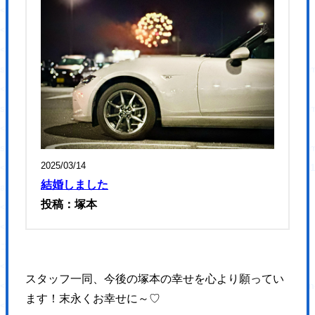
<a href="" title="コンサルティング" class="topNav-link topNav-link2">
<picture>
<source type="image/webp" media="(max-width: 1023px)"
srcset="https://hajimecreate.com/wp-content/themes/wp-hajime2021/
<source media="(max-width: 1023px)"
srcset="https://hajimecreate.com/wp-content/themes/wp-hajime2021/
<source type="image/webp"
srcset="https://hajimecreate.com/wp-content/themes/wp-hajime2021/
2025/03/14
<img src="https://hajimecreate.com/wp-content/themes/wp-hajime202
結婚しました
alt="コンサルティング" class="imgBk" loading="lazy">
投稿：塚本
</picture>
<p class="topNav-txt1 topNav-txt1--c">
コンサルティング
<svg>
スタッフ一同、今後の塚本の幸せを心より願ってい
<use xlink:href="https://hajimecreate.com/wp-content/themes/wp-haj
ます！末永くお幸せに～♡
</svg>