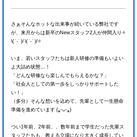
</p>
</a>
</div>
さぁそんなホットな出来事が続いている弊社です
</div>
が、来月からは新卒のNewスタッフ2
人が仲間入り✧
</section>
\( ˙-˙ )/ \( ˙-˙ )/✧
<section class="topWorks">
<div class="topWorks-head">
いま、若いスタッフたちは新人研修の準備もいよい
<div class="Ttl1 topWorks-ttl">
よ大詰め状態…！
<h2 class="Ttl1-txt fz32 fw6 blue4 sfz16">
「どんな研修なら楽しんでもらえるかな？」
お客様にThank you!
「社会人としての第一歩をしっかりサポートした
<span class="fz72 blue1 ffLo mt16 sfz32">最新制作実績</span>
い！」
</h2>
（多分）そんな想いを込めて、先輩として一生懸命
</div>
準備を進めています (⁎ᵕᴗᵕ⁎)
</div>
<div class="topWorks-body">
つい1年前、2年前、、数年前まで学生だった先輩ス
<div class="topWorks-img">
タッフたちも、教える立場になり大きく成長してい