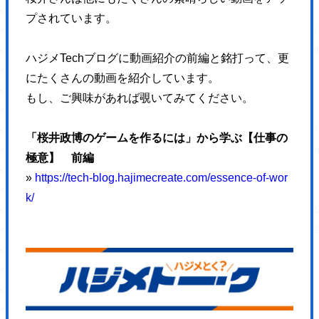
<meta property="og:url" content="https://hajimecreate.com/" />
プされています。
<meta property="og:site_name" content="【岡山】集
<meta property="og:image" content="https://hajimecreate.com/wp-c
ハジメTechブログに動画紹介の前編と銘打って、更
<meta property="og:image:width" content="725" />
にたくさんの動画を紹介しています。
<meta property="og:image:height" content="1024" />
もし、ご興味があれば覗いてみてください。
<meta property="og:locale" content="ja_JP" />
<meta name="twitter:text:title" content="おかやま子育て
「桜井政博のゲームを作るには」から学ぶ【仕事の
<meta name="twitter:image" content="https://hajimecreate.com/wp-
極意】 前編
<meta name="twitter:card" content="summary_large_image" />
»
https://tech-blog.hajimecreate.com/essence-of-wor
<!-- End Jetpack Open Graph Tags -->
k/
<link href="https://hajimecreate.com/wp-content/themes/wp-hajime2021/
<link href="https://hajimecreate.com/wp-content/themes/wp-hajime2021/
</head>
<body>
<div id="loading"></div>
<div id="pageTop">