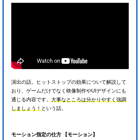
float: right !important;
border: 0 !important;
padding: 0 !important;
margin: 0 5px 0px 0 !important;
min-height: 30px !important;
line-height: 18px !important;
text-indent: 0 !important;
}
.wp_social_bookmarking_light img{
演出の話。ヒットストップの効果について解説して
border: 0 !important;
おり、ゲームだけでなく映像制作やUIデザインにも
padding: 0;
通じる内容です。
大事なところは分かりやすく強調
margin: 0;
しましょう！
という話。
vertical-align: top !important;
}
.wp_social_bookmarking_light_clear{
モーション指定の仕方 【モーション】
clear: both !important;