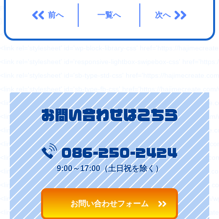
padding: 0 !important;
前へ
一覧へ
次へ
}
</style>
<link rel='stylesheet' id='wp-block-library-css' href='https://hajimecreat
<link rel='stylesheet' id='responsive-lightbox-swipebox-css' href='http
<link rel='stylesheet' id='sb-type-std-css' href='https://hajimecreate.c
<link rel='stylesheet' id='sb-type-fb-css' href='https://hajimecreate.co
<link rel='stylesheet' id='sb-type-fb-flat-css' href='https://hajimecreat
お問い合わせはこちら
<link rel='stylesheet' id='sb-type-ln-css' href='https://hajimecreate.co
<link rel='stylesheet' id='sb-type-ln-flat-css' href='https://hajimecreat
<link rel='stylesheet' id='sb-type-pink-css' href='https://hajimecreate.
086-250-2424
<link rel='stylesheet' id='sb-type-rtail-css' href='https://hajimecreate.
9:00～17:00（土日祝を除く）
<link rel='stylesheet' id='sb-type-drop-css' href='https://hajimecreate
<link rel='stylesheet' id='sb-type-think-css' href='https://hajimecreate
<link rel='stylesheet' id='sb-no-br-css' href='https://hajimecreate.com/
お問い合わせフォーム
<link rel='stylesheet' id='ppress-frontend-css' href='https://hajimecre