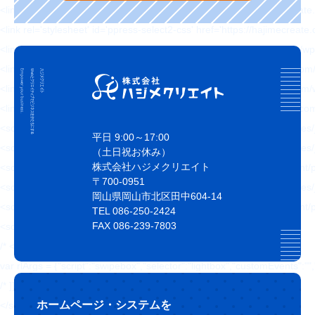
<link rel='stylesheet' id='ppress-flatpickr-css' href='https://hajimecrea
<link rel='stylesheet' id='ppress-select2-css' href='https://hajimecreat
<link rel='stylesheet' id='slickcss-css' href='https://hajimecreate.com/w
<link rel='stylesheet' id='slicktheme-css' href='https://hajimecreate.co
<link rel='stylesheet' id='valEngine-css' href='https://hajimecreate.co
<link rel='stylesheet' id='jetpack_css-css' href='https://hajimecreate.co
<script type='text/javascript' src='https://hajimecreate.com/wp-includes/
平日 9:00～17:00
<script type='text/javascript' src='https://hajimecreate.com/wp-includes/
（土日祝お休み）
株式会社ハジメクリエイト
<script type='text/javascript' src='https://hajimecreate.com/wp-content
〒700-0951
<script type='text/javascript' src='https://hajimecreate.com/wp-includes
岡山県岡山市北区田中604-14
<script type='text/javascript' src='https://hajimecreate.com/wp-content/pl
TEL 086-250-2424
FAX 086-239-7803
<script type='text/javascript' id='responsive-lightbox-js-extra'>
/* <![CDATA[ */
var rlArgs = {"script":"swipebox","selector":"lightbox","customEvents
/* ]]> */
ホームページ・システムを
</script>