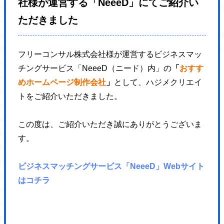
社様が運営する「NeeeD」にてご紹介い
<link rel="alternate" type="application/rss+xml"
ただきました
<script type="text/javascript">
window._wpemojiSettings = {"baseUrl":"https:\/\/s.w.org\/images\/core\/em
!function(e,a,t){var n,r,o,i=a.createElement("canvas"),p=i.getContex
フリーコンサル株式会社様が運営するビジネスマッ
</script>
チングサービス「NeeeD（ニード）内」の
「
おすす
<style type="text/css">
めホームページ制作会社
」
として、ハジメクリエイ
img.wp-smiley,
トをご紹介いただきました。
img.emoji {
display: inline !important;
この度は、ご紹介いただき誠にありがとうございま
border: none !important;
す。
box-shadow: none !important;
height: 1em !important;
ビジネスマッチングサービス「NeeeD」Webサイト
width: 1em !important;
はコチラ
margin: 0 .07em !important;
vertical-align: -0.1em !important;
background: none !important;