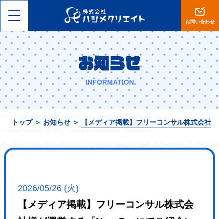
<!DOCTYPE html>
<html lang="ja">
お問い合わせ
<head>
<meta charset="utf-8">
お知らせ
<meta name="viewport" content="width=device-width, initial-scale=1, 
<meta name="format-detection" content="telephone=no">
INFORMATION
<title>【岡山】集客設計に自信あり。ホームページ制作・ECサイト運営は
<!-- <link rel="shortcut icon" href="--><!--/favicon.ico">-->
<!-- <link rel="apple-touch-icon" href="/favicon.ico">-->
トップ
＞
お知らせ
＞
【メディア掲載】フリーコンサル株式会社様が
<meta name='robots' content='noindex, nofollow' />
<!-- All in One SEO Pack 2.12 by Michael Torbert of Semper Fi Web De
<link rel="canonical" href="https://hajimecreate.com/" />
<!-- /all in one seo pack -->
<link rel='dns-prefetch' href='//s0.wp.com' />
2026/05/26 (火)
<link rel='dns-prefetch' href='//cdn.jsdelivr.net' />
【メディア掲載】フリーコンサル株式会
<link rel='dns-prefetch' href='//s.w.org' />