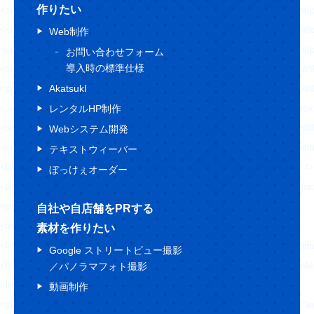
作りたい
<script type='text/javascript' src='https://hajimecreate.com/wp-content/p
<script type='text/javascript' src='https://hajimecreate.com/wp-content/pl
Web制作
<script type='text/javascript' src='https://hajimecreate.com/wp-content/
お問い合わせフォーム
導入時の標準仕様
<script type='text/javascript' src='https://hajimecreate.com/wp-conten
<script type='text/javascript' src='https://hajimecreate.com/wp-content/t
AkatsukI
<script type='text/javascript' src='https://cdn.jsdelivr.net/npm/shuffle-t
レンタルHP制作
<script type='text/javascript' src='https://hajimecreate.com/wp-conten
Webシステム開発
<script type='text/javascript' src='https://hajimecreate.com/wp-conten
テキストウィーバー
<link rel="https://api.w.org/" href="https://hajimecreate.com/wp-json/" 
ぼっけぇオーダー
<link rel="wlwmanifest" type="application/wlwmanifest+xml" href="http
<meta name="generator" content="WordPress 5.8.1" />
自社や自店舗をPRする
<link rel='shortlink' href='https://wp.me/P9lQxV-5' />
素材を作りたい
<link rel="alternate" type="application/json+oembed" h
Google ストリートビュー撮影
<link rel="alternate" type="text/xml+oembed" href="htt
／パノラマフォト撮影
<link rel='dns-prefetch' href='//v0.wordpress.com'/>
動画制作
<style type='text/css'>img#wpstats{display:none}</style><style type="t