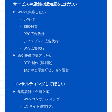
<!-- BEGIN: WP Social Bookmarking Light HEAD --><script>
サービスや店舗の認知度を上げたい
(function (d, s, id) {
Webで集客したい
var js, fjs = d.getElementsByTagName(s)[0];
LP制作
if (d.getElementById(id)) return;
SEO対策
js = d.createElement(s);
PPC広告代行
js.id = id;
ディスプレイ広告代行
js.src = "//connect.facebook.net/ja_JP/sdk.js#xfbml=1&version=v2.7";
SNS広告代行
fjs.parentNode.insertBefore(js, fjs);
紙や映像で集客したい
}(document, 'script', 'facebook-jssdk'));
DTP 制作 (印刷物)
</script>
おかやま厚生町ビジョン運営
<style type="text/css">.wp_social_bookmarking_light{
border: 0 !important;
コンサルティングしてほしい
padding: 10px 0 20px 0 !important;
集客設計・企画立案
margin: 0 !important;
Web コンサルティング
}
EC サイト運営代行
.wp_social_bookmarking_light div{