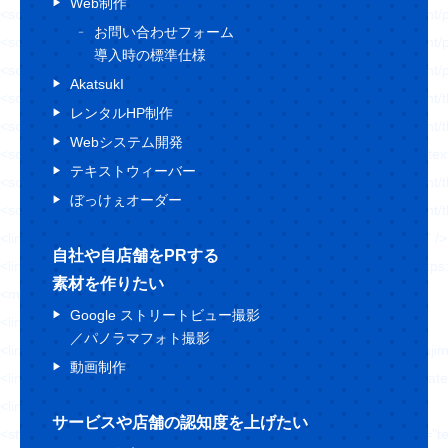
Web制作
<script type='text/javascript' src='https://hajimecreate.com/wp-content/p
お問い合わせフォーム
<script type='text/javascript' src='https://hajimecreate.com/wp-content/pl
導入時の標準仕様
<script type='text/javascript' src='https://hajimecreate.com/wp-content/
AkatsukI
<script type='text/javascript' src='https://hajimecreate.com/wp-conten
レンタルHP制作
<script type='text/javascript' src='https://hajimecreate.com/wp-content/t
Webシステム開発
<script type='text/javascript' src='https://cdn.jsdelivr.net/npm/shuffle-t
テキストウィーバー
<script type='text/javascript' src='https://hajimecreate.com/wp-conten
ぼっけぇオーダー
<script type='text/javascript' src='https://hajimecreate.com/wp-conten
<link rel="https://api.w.org/" href="https://hajimecreate.com/wp-json/" 
自社や自店舗をPRする
<link rel="wlwmanifest" type="application/wlwmanifest+xml" href="http
素材を作りたい
<meta name="generator" content="WordPress 5.8.1" />
Google ストリートビュー撮影
<link rel='shortlink' href='https://wp.me/P9lQxV-5' />
／パノラマフォト撮影
<link rel="alternate" type="application/json+oembed" h
動画制作
<link rel="alternate" type="text/xml+oembed" href="htt
<link rel='dns-prefetch' href='//v0.wordpress.com'/>
サービスや店舗の認知度を上げたい
<style type='text/css'>img#wpstats{display:none}</style><style type="t