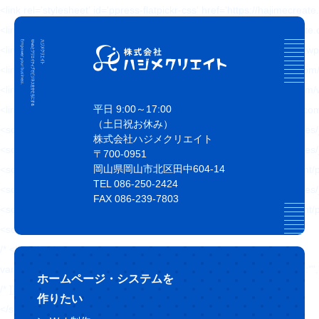
<link rel='stylesheet' id='ppress-flatpickr-css' href='https://hajimecrea
<link rel='stylesheet' id='ppress-select2-css' href='https://hajimecreat
<link rel='stylesheet' id='slickcss-css' href='https://hajimecreate.com/w
<link rel='stylesheet' id='slicktheme-css' href='https://hajimecreate.co
<link rel='stylesheet' id='valEngine-css' href='https://hajimecreate.co
平日 9:00～17:00
<link rel='stylesheet' id='jetpack_css-css' href='https://hajimecreate.co
（土日祝お休み）
<script type='text/javascript' src='https://hajimecreate.com/wp-includes/
株式会社ハジメクリエイト
<script type='text/javascript' src='https://hajimecreate.com/wp-includes/
〒700-0951
岡山県岡山市北区田中604-14
<script type='text/javascript' src='https://hajimecreate.com/wp-content
TEL 086-250-2424
<script type='text/javascript' src='https://hajimecreate.com/wp-includes
FAX 086-239-7803
<script type='text/javascript' src='https://hajimecreate.com/wp-content/pl
<script type='text/javascript' id='responsive-lightbox-js-extra'>
/* <![CDATA[ */
var rlArgs = {"script":"swipebox","selector":"lightbox","customEvents
ホームページ・システムを
/* ]]> */
作りたい
</script>