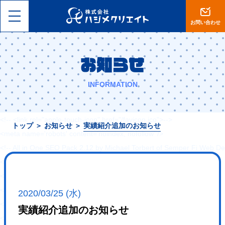
<!DOCTYPE html>
<html lang="ja">
お問い合わせ
<head>
<meta charset="utf-8">
お知らせ
<meta name="viewport" content="width=device-width, initial-scale=1, 
<meta name="format-detection" content="telephone=no">
INFORMATION
<title>【岡山】集客設計に自信あり。ホームページ制作・ECサイト運営は
<!-- <link rel="shortcut icon" href="--><!--/favicon.ico">-->
<!-- <link rel="apple-touch-icon" href="/favicon.ico">-->
トップ
＞
お知らせ
＞
実績紹介追加のお知らせ
<meta name='robots' content='noindex, nofollow' />
<!-- All in One SEO Pack 2.12 by Michael Torbert of Semper Fi Web De
<link rel="canonical" href="https://hajimecreate.com/" />
<!-- /all in one seo pack -->
<link rel='dns-prefetch' href='//s0.wp.com' />
2020/03/25 (水)
<link rel='dns-prefetch' href='//cdn.jsdelivr.net' />
実績紹介追加のお知らせ
<link rel='dns-prefetch' href='//s.w.org' />