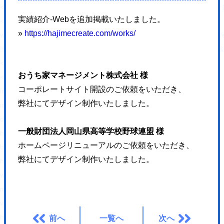
<link rel="alternate" type="application/rss+xml"
実績紹介-Webを追加掲載いたしました。
<script type="text/javascript">
»
https://hajimecreate.com/works/
window._wpemojiSettings = {"baseUrl":"https:\/\/s.w.org\/images\/core\/em
!function(e,a,t){var n,r,o,i=a.createElement("canvas"),p=i.getContex
</script>
おうち家マネージメント株式会社 様
<style type="text/css">
コーポレートサイト開設のご依頼をいただき、
img.wp-smiley,
弊社にてデザイン制作いたしました。
img.emoji {
display: inline !important;
一般財団法人岡山県高等学校野球連盟 様
border: none !important;
ホームページリニューアルのご依頼をいただき、
box-shadow: none !important;
弊社にてデザイン制作いたしました。
height: 1em !important;
width: 1em !important;
margin: 0 .07em !important;
vertical-align: -0.1em !important;
background: none !important;
前へ
一覧へ
次へ