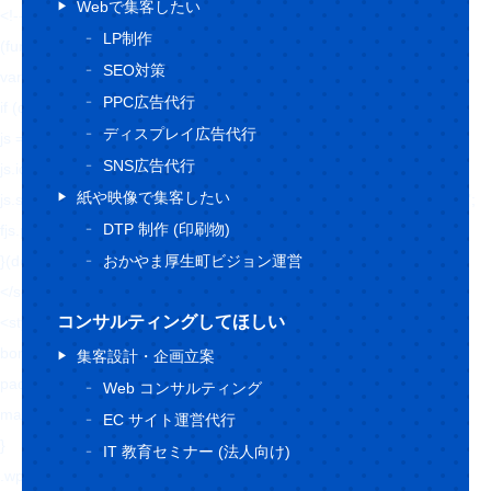
Webで集客したい
<!-- BEGIN: WP Social Bookmarking Light HEAD --><script>
LP制作
(function (d, s, id) {
SEO対策
var js, fjs = d.getElementsByTagName(s)[0];
PPC広告代行
if (d.getElementById(id)) return;
ディスプレイ広告代行
js = d.createElement(s);
SNS広告代行
js.id = id;
紙や映像で集客したい
js.src = "//connect.facebook.net/ja_JP/sdk.js#xfbml=1&version=v2.7";
DTP 制作 (印刷物)
fjs.parentNode.insertBefore(js, fjs);
}(document, 'script', 'facebook-jssdk'));
おかやま厚生町ビジョン運営
</script>
コンサルティングしてほしい
<style type="text/css">.wp_social_bookmarking_light{
border: 0 !important;
集客設計・企画立案
padding: 10px 0 20px 0 !important;
Web コンサルティング
margin: 0 !important;
EC サイト運営代行
}
IT 教育セミナー (法人向け)
.wp_social_bookmarking_light div{