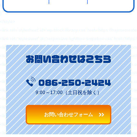
padding: 0 !important;
}
</style>
<link rel='stylesheet' id='wp-block-library-css' href='https://hajimecreat
<link rel='stylesheet' id='responsive-lightbox-swipebox-css' href='http
<link rel='stylesheet' id='sb-type-std-css' href='https://hajimecreate.c
<link rel='stylesheet' id='sb-type-fb-css' href='https://hajimecreate.co
お問い合わせはこちら
<link rel='stylesheet' id='sb-type-fb-flat-css' href='https://hajimecreat
<link rel='stylesheet' id='sb-type-ln-css' href='https://hajimecreate.co
<link rel='stylesheet' id='sb-type-ln-flat-css' href='https://hajimecreat
086-250-2424
<link rel='stylesheet' id='sb-type-pink-css' href='https://hajimecreate.
9:00～17:00（土日祝を除く）
<link rel='stylesheet' id='sb-type-rtail-css' href='https://hajimecreate.
<link rel='stylesheet' id='sb-type-drop-css' href='https://hajimecreate
お問い合わせフォーム
<link rel='stylesheet' id='sb-type-think-css' href='https://hajimecreate
<link rel='stylesheet' id='sb-no-br-css' href='https://hajimecreate.com/
<link rel='stylesheet' id='ppress-frontend-css' href='https://hajimecre