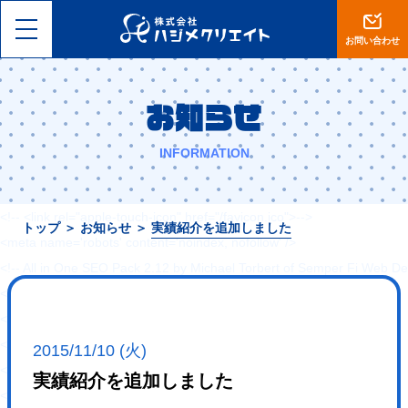
<!DOCTYPE html>
<html lang="ja">
お問い合わせ
<head>
<meta charset="utf-8">
お知らせ
<meta name="viewport" content="width=device-width, initial-scale=1, 
<meta name="format-detection" content="telephone=no">
INFORMATION
<title>【岡山】集客設計に自信あり。ホームページ制作・ECサイト運営は
<!-- <link rel="shortcut icon" href="--><!--/favicon.ico">-->
<!-- <link rel="apple-touch-icon" href="/favicon.ico">-->
トップ
＞
お知らせ
＞
実績紹介を追加しました
<meta name='robots' content='noindex, nofollow' />
<!-- All in One SEO Pack 2.12 by Michael Torbert of Semper Fi Web De
<link rel="canonical" href="https://hajimecreate.com/" />
<!-- /all in one seo pack -->
<link rel='dns-prefetch' href='//s0.wp.com' />
2015/11/10 (火)
<link rel='dns-prefetch' href='//cdn.jsdelivr.net' />
実績紹介を追加しました
<link rel='dns-prefetch' href='//s.w.org' />