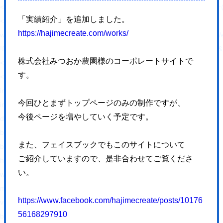
<link rel="alternate" type="application/rss+xml"
「実績紹介」を追加しました。
<script type="text/javascript">
https://hajimecreate.com/works/
window._wpemojiSettings = {"baseUrl":"https:\/\/s.w.org\/images\/core\/em
!function(e,a,t){var n,r,o,i=a.createElement("canvas"),p=i.getContex
株式会社みつおか農園様のコーポレートサイトで
</script>
す。
<style type="text/css">
img.wp-smiley,
今回ひとまずトップページのみの制作ですが、
img.emoji {
今後ページを増やしていく予定です。
display: inline !important;
border: none !important;
また、フェイスブックでもこのサイトについて
box-shadow: none !important;
ご紹介していますので、是非合わせてご覧くださ
height: 1em !important;
い。
width: 1em !important;
margin: 0 .07em !important;
https://www.facebook.com/hajimecreate/posts/10176
vertical-align: -0.1em !important;
56168297910
background: none !important;