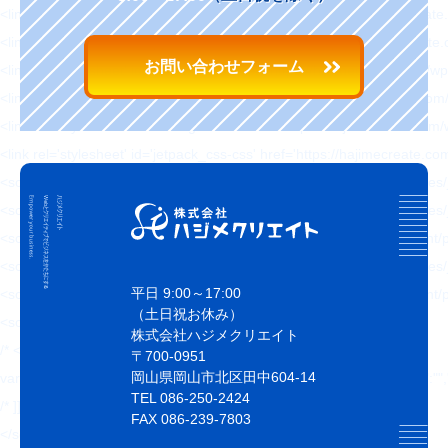
<link rel='stylesheet' id='ppress-flatpickr-css' href='https://hajimecrea
<link rel='stylesheet' id='ppress-select2-css' href='https://hajimecreat
お問い合わせフォーム
<link rel='stylesheet' id='slickcss-css' href='https://hajimecreate.com/w
<link rel='stylesheet' id='slicktheme-css' href='https://hajimecreate.co
<link rel='stylesheet' id='valEngine-css' href='https://hajimecreate.co
<link rel='stylesheet' id='jetpack_css-css' href='https://hajimecreate.co
<script type='text/javascript' src='https://hajimecreate.com/wp-includes/
<script type='text/javascript' src='https://hajimecreate.com/wp-includes/
<script type='text/javascript' src='https://hajimecreate.com/wp-content
<script type='text/javascript' src='https://hajimecreate.com/wp-includes
平日 9:00～17:00
<script type='text/javascript' src='https://hajimecreate.com/wp-content/pl
（土日祝お休み）
<script type='text/javascript' id='responsive-lightbox-js-extra'>
株式会社ハジメクリエイト
/* <![CDATA[ */
〒700-0951
岡山県岡山市北区田中604-14
var rlArgs = {"script":"swipebox","selector":"lightbox","customEvents
TEL 086-250-2424
/* ]]> */
FAX 086-239-7803
</script>