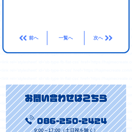
padding: 0 !important;
}
</style>
<link rel='stylesheet' id='wp-block-library-css' href='https://hajimecreat
<link rel='stylesheet' id='responsive-lightbox-swipebox-css' href='http
前へ
一覧へ
次へ
<link rel='stylesheet' id='sb-type-std-css' href='https://hajimecreate.c
<link rel='stylesheet' id='sb-type-fb-css' href='https://hajimecreate.co
<link rel='stylesheet' id='sb-type-fb-flat-css' href='https://hajimecreat
<link rel='stylesheet' id='sb-type-ln-css' href='https://hajimecreate.co
<link rel='stylesheet' id='sb-type-ln-flat-css' href='https://hajimecreat
<link rel='stylesheet' id='sb-type-pink-css' href='https://hajimecreate.
<link rel='stylesheet' id='sb-type-rtail-css' href='https://hajimecreate.
お問い合わせはこちら
<link rel='stylesheet' id='sb-type-drop-css' href='https://hajimecreate
<link rel='stylesheet' id='sb-type-think-css' href='https://hajimecreate
<link rel='stylesheet' id='sb-no-br-css' href='https://hajimecreate.com/
086-250-2424
<link rel='stylesheet' id='ppress-frontend-css' href='https://hajimecre
9:00～17:00（土日祝を除く）