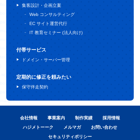
float: right !important;
集客設計・企画立案
border: 0 !important;
Web コンサルティング
padding: 0 !important;
EC サイト運営代行
margin: 0 5px 0px 0 !important;
IT 教育セミナー (法人向け)
min-height: 30px !important;
line-height: 18px !important;
付帯サービス
text-indent: 0 !important;
ドメイン・サーバー管理
}
.wp_social_bookmarking_light img{
定期的に修正を頼みたい
border: 0 !important;
保守伴走契約
padding: 0;
margin: 0;
vertical-align: top !important;
会社情報
事業案内
制作実績
採用情報
}
.wp_social_bookmarking_light_clear{
ハジメトーーク
メルマガ
お問い合わせ
clear: both !important;
セキュリティポリシー