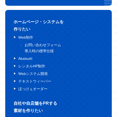
<script type='text/javascript' src='https://hajimecreate.com/wp-content/p
<script type='text/javascript' src='https://hajimecreate.com/wp-content/pl
<script type='text/javascript' src='https://hajimecreate.com/wp-content/
ホームページ・システムを
<script type='text/javascript' src='https://hajimecreate.com/wp-conten
作りたい
<script type='text/javascript' src='https://hajimecreate.com/wp-content/t
Web制作
<script type='text/javascript' src='https://cdn.jsdelivr.net/npm/shuffle-t
お問い合わせフォーム
<script type='text/javascript' src='https://hajimecreate.com/wp-conten
導入時の標準仕様
<script type='text/javascript' src='https://hajimecreate.com/wp-conten
AkatsukI
<link rel="https://api.w.org/" href="https://hajimecreate.com/wp-json/" 
レンタルHP制作
<link rel="wlwmanifest" type="application/wlwmanifest+xml" href="http
Webシステム開発
<meta name="generator" content="WordPress 5.8.1" />
テキストウィーバー
<link rel='shortlink' href='https://wp.me/P9lQxV-5' />
ぼっけぇオーダー
<link rel="alternate" type="application/json+oembed" h
<link rel="alternate" type="text/xml+oembed" href="htt
自社や自店舗をPRする
<link rel='dns-prefetch' href='//v0.wordpress.com'/>
素材を作りたい
<style type='text/css'>img#wpstats{display:none}</style><style type="t