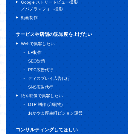
Google ストリートビュー撮影
<!-- BEGIN: WP Social Bookmarking Light HEAD --><script>
／パノラマフォト撮影
(function (d, s, id) {
動画制作
var js, fjs = d.getElementsByTagName(s)[0];
if (d.getElementById(id)) return;
サービスや店舗の認知度を上げたい
js = d.createElement(s);
Webで集客したい
js.id = id;
LP制作
js.src = "//connect.facebook.net/ja_JP/sdk.js#xfbml=1&version=v2.7";
SEO対策
fjs.parentNode.insertBefore(js, fjs);
PPC広告代行
}(document, 'script', 'facebook-jssdk'));
ディスプレイ広告代行
</script>
SNS広告代行
<style type="text/css">.wp_social_bookmarking_light{
紙や映像で集客したい
border: 0 !important;
DTP 制作 (印刷物)
padding: 10px 0 20px 0 !important;
margin: 0 !important;
おかやま厚生町ビジョン運営
}
コンサルティングしてほしい
.wp_social_bookmarking_light div{